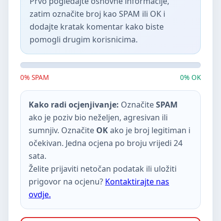
Prvo pogledajte osnovne informacije,
zatim označite broj kao SPAM ili OK i
dodajte kratak komentar kako biste
pomogli drugim korisnicima.
0% SPAM
0% OK
Kako radi ocjenjivanje:
Označite
SPAM
ako je poziv bio neželjen, agresivan ili
sumnjiv. Označite
OK
ako je broj legitiman i
očekivan. Jedna ocjena po broju vrijedi 24
sata.
Želite prijaviti netočan podatak ili uložiti
prigovor na ocjenu?
Kontaktirajte nas
ovdje.