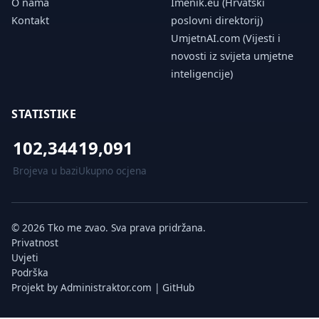
O nama
Imenik.eu (Hrvatski
Kontakt
poslovni direktorij)
UmjetnAI.com (Vijesti i
novosti iz svijeta umjetne
inteligencije)
STATISTIKE
102,344
19,091
Brojeva u bazi
Ukupno ocjena
© 2026 Tko me zvao. Sva prava pridržana.
Privatnost
Uvjeti
Podrška
Projekt by
Administraktor.com
|
GitHub