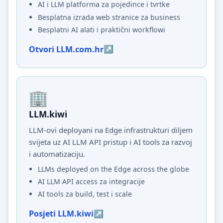
AI i LLM platforma za pojedince i tvrtke
Besplatna izrada web stranice za business
Besplatni AI alati i praktični workflowi
Otvori LLM.com.hr
LLM.kiwi
LLM-ovi deployani na Edge infrastrukturi diljem
svijeta uz AI LLM API pristup i AI tools za razvoj
i automatizaciju.
LLMs deployed on the Edge across the globe
AI LLM API access za integracije
AI tools za build, test i scale
Posjeti LLM.kiwi