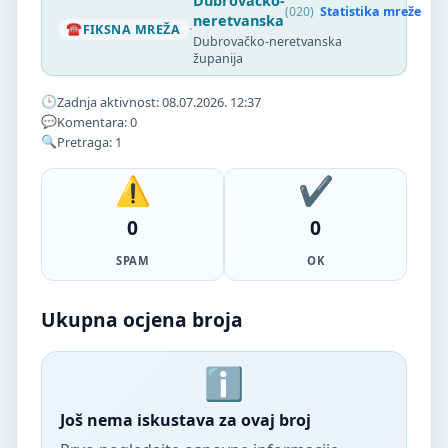
Dubrovačko-
(020)
Statistika mreže
neretvanska
·
FIKSNA MREŽA
Dubrovačko-neretvanska
županija
Zadnja aktivnost: 08.07.2026. 12:37
Komentara: 0
Pretraga: 1
0
0
SPAM
OK
Ukupna ocjena broja
Još nema iskustava za ovaj broj