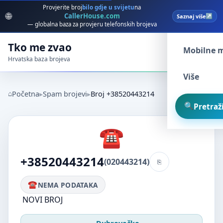
Provjerite broj
bilo gdje u svijetu
na
🌐
CallerHouse.com
Saznaj više
Spam broj
— globalna baza za provjeru telefonskih brojeva
Tko me zvao
Mobilne 
Hrvatska baza brojeva
Više
Početna
Spam brojevi
Broj +38520443214
Pretraži
+38520443214
(020443214)
NEMA PODATAKA
NOVI BROJ