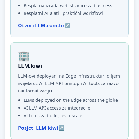
Besplatna izrada web stranice za business
Besplatni AI alati i praktični workflowi
Otvori LLM.com.hr
LLM.kiwi
LLM-ovi deployani na Edge infrastrukturi diljem
svijeta uz AI LLM API pristup i AI tools za razvoj
i automatizaciju.
LLMs deployed on the Edge across the globe
AI LLM API access za integracije
AI tools za build, test i scale
Posjeti LLM.kiwi