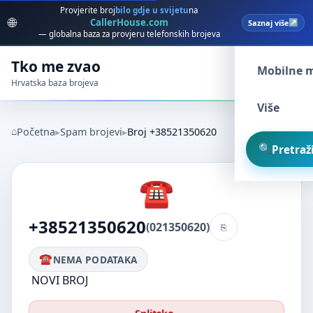
Provjerite broj
bilo gdje u svijetu
na
🌐
CallerHouse.com
Saznaj više
Spam broj
— globalna baza za provjeru telefonskih brojeva
Tko me zvao
Mobilne 
Hrvatska baza brojeva
Više
Početna
Spam brojevi
Broj +38521350620
Pretraži
+38521350620
(021350620)
NEMA PODATAKA
NOVI BROJ