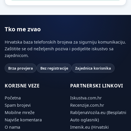
Tko me zvao
Hrvatska baza telefonskih brojeva za sigurniju komunikaciju.
Zaštitite se od neželjenih poziva i podijelite iskustvo sa
zajednicom.
Brza provjera
Bez registracije
Zajednica korisnika
KORISNE VEZE
PARTNERSKI LINKOVI
Početna
Iskustva.com.hr
Spam brojevi
Recenzije.com.hr
Mobilne mreže
RabljenaVozila.eu (Besplatni
Najviše komentara
Auto oglasnik)
O nama
Imenik.eu (Hrvatski