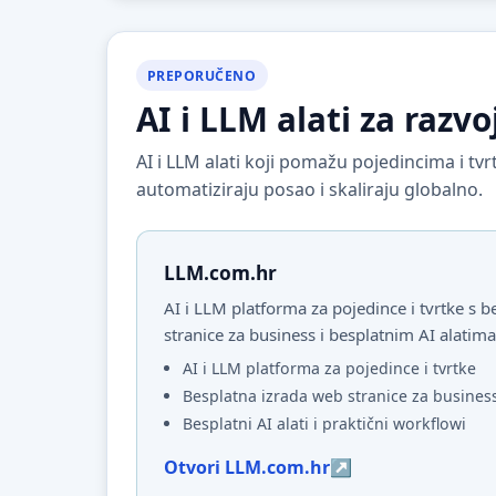
PREPORUČENO
AI i LLM alati za razvo
AI i LLM alati koji pomažu pojedincima i t
automatiziraju posao i skaliraju globalno.
LLM.com.hr
AI i LLM platforma za pojedince i tvrtke s
stranice za business i besplatnim AI alatima
AI i LLM platforma za pojedince i tvrtke
Besplatna izrada web stranice za busines
Besplatni AI alati i praktični workflowi
Otvori LLM.com.hr