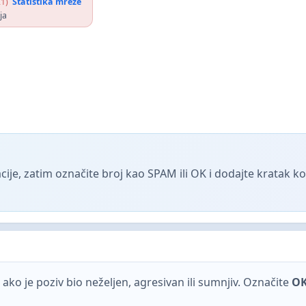
1)
Statistika mreže
ja
ije, zatim označite broj kao SPAM ili OK i dodajte kratak 
ako je poziv bio neželjen, agresivan ili sumnjiv. Označite
O