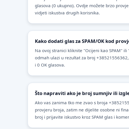
glasova (0 ukupno). Ovdje možete brzo provjeriti
vidjeti iskustva drugih korisnika.
Kako dodati glas za SPAM/OK kod provj
Na ovoj stranici kliknite "Ocijeni kao SPAM" ili
odmah ulazi u rezultat za broj +38521556362,
i 0 OK glasova.
Što napraviti ako je broj sumnjiv ili izg
Ako vas zanima tko me zvao s broja +3852155
provjeru broja, zatim ne dijelite osobne ni fin
broj i prijavite iskustvo kroz SPAM glas i komen