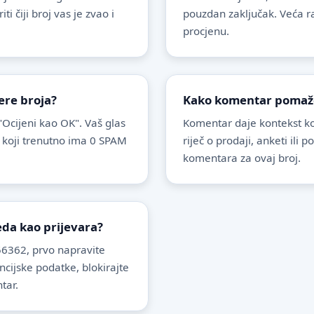
 čiji broj vas je zvao i
pouzdan zaključak. Veća r
procjenu.
ere broja?
Kako komentar pomaže 
 "Ocijeni kao OK". Vaš glas
Komentar daje kontekst koj
 koji trenutno ima 0 SPAM
riječ o prodaji, anketi ili 
komentara za ovaj broj.
leda kao prijevara?
6362, prvo napravite
ancijske podatke, blokirajte
tar.