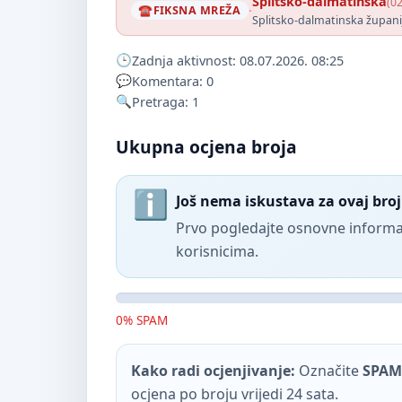
Splitsko-dalmatinska
(02
·
FIKSNA MREŽA
Splitsko-dalmatinska župani
Zadnja aktivnost: 08.07.2026. 08:25
Komentara: 0
Pretraga: 1
Ukupna ocjena broja
Još nema iskustava za ovaj broj
Prvo pogledajte osnovne informac
korisnicima.
0% SPAM
Kako radi ocjenjivanje:
Označite
SPAM
ocjena po broju vrijedi 24 sata.