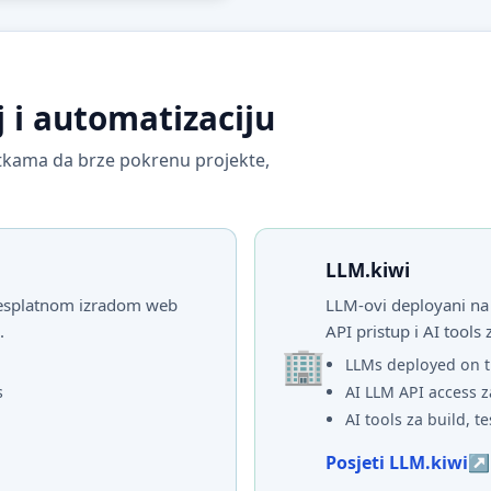
j i automatizaciju
vrtkama da brze pokrenu projekte,
LLM.kiwi
 besplatnom izradom web
LLM-ovi deployani na 
.
API pristup i AI tools 
LLMs deployed on t
s
AI LLM API access z
AI tools za build, te
Posjeti LLM.kiwi