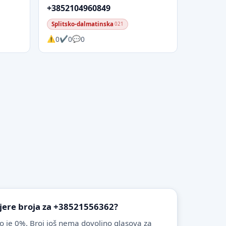
+3852104960849
Splitsko-dalmatinska
021
0
0
0
vjere broja za +38521556362?
o je 0%. Broj još nema dovoljno glasova za