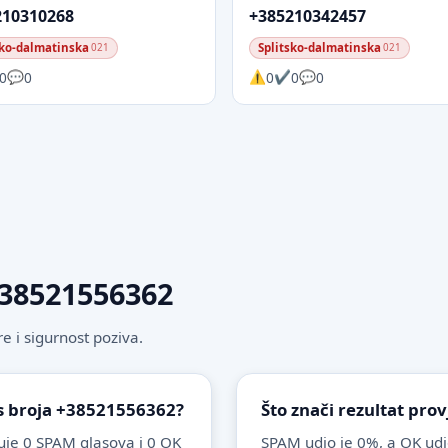
210310268
+385210342457
sko-dalmatinska
Splitsko-dalmatinska
021
021
0
0
0
0
0
 +38521556362
 i sigurnost poziva.
 s broja +38521556362?
Što znači rezultat pro
je 0 SPAM glasova i 0 OK
SPAM udio je 0%, a OK udi