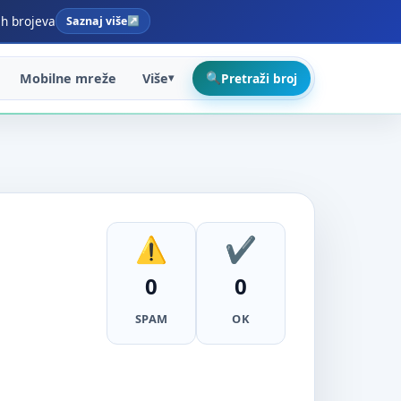
ih brojeva
Saznaj više
Mobilne mreže
Više
Pretraži broj
0
0
SPAM
OK