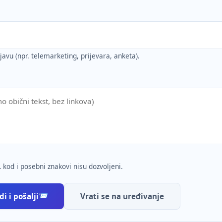
ijavu (npr. telemarketing, prijevara, anketa).
 kod i posebni znakovi nisu dozvoljeni.
i i pošalji
Vrati se na uređivanje