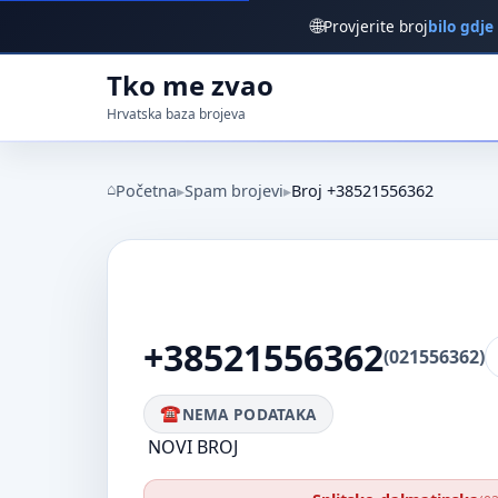
🌐
Provjerite broj
bilo gdje
Tko me zvao
Hrvatska baza brojeva
Početna
Spam brojevi
Broj +38521556362
+38521556362
(021556362)
NEMA PODATAKA
NOVI BROJ