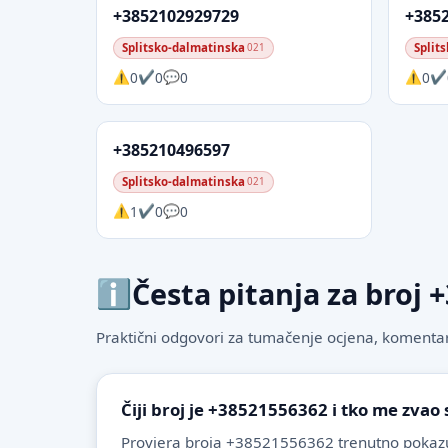
+3852102929729
+385
Splitsko-dalmatinska
Split
021
0
0
0
0
+385210496597
Splitsko-dalmatinska
021
1
0
0
Česta pitanja za broj
Praktični odgovori za tumačenje ocjena, komentare
Čiji broj je +38521556362 i tko me zvao
Provjera broja +38521556362 trenutno pokazu