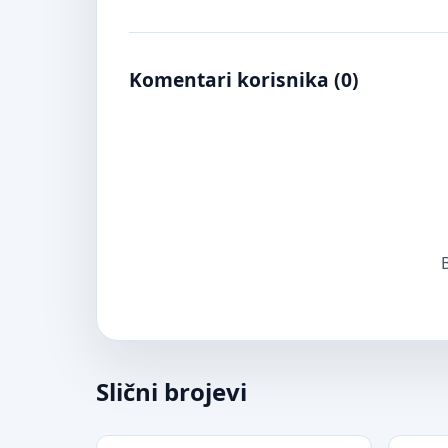
Komentari korisnika (
0
)
B
Slični brojevi