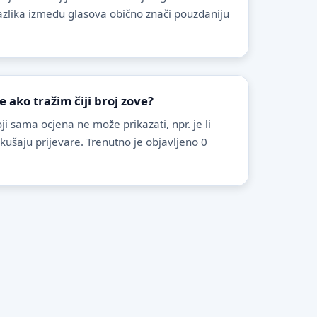
azlika između glasova obično znači pouzdaniju
ako tražim čiji broj zove?
i sama ocjena ne može prikazati, npr. je li
pokušaju prijevare. Trenutno je objavljeno 0