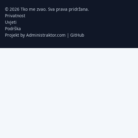
© 2026 Tko me zvao. Sva prava pridržana.
Privatnost
Uvjeti
Podrška
Projekt by
Administraktor.com
|
GitHub