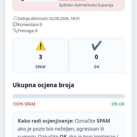
Splitsko-dalmatinska županija
Zadnja aktivnost: 02.06.2026. 18:31
Komentara: 0
Pretraga: 8
3
0
SPAM
OK
Ukupna ocjena broja
100% SPAM
0% OK
Kako radi ocjenjivanje:
Označite
SPAM
ako je poziv bio neželjen, agresivan ili
sumnjiv. Označite
OK
ako je broj legitiman i