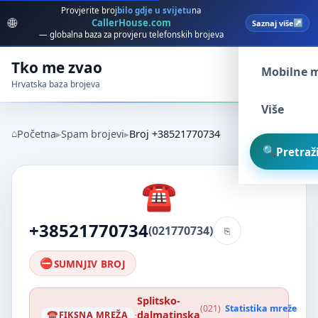
Provjerite broj
bilo gdje u svijetu
na
🌐
CallerHouse.com
Saznaj više
Spam broj
— globalna baza za provjeru telefonskih brojeva
Tko me zvao
Mobilne 
Hrvatska baza brojeva
Više
Početna
Spam brojevi
Broj +38521770734
Pretraži
+38521770734
(021770734)
SUMNJIV BROJ
Splitsko-
(021)
Statistika mreže
·
dalmatinska
FIKSNA MREŽA