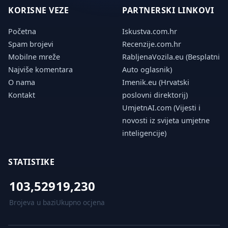
KORISNE VEZE
PARTNERSKI LINKOVI
Početna
Iskustva.com.hr
Spam brojevi
Recenzije.com.hr
Mobilne mreže
RabljenaVozila.eu (Besplatni
Najviše komentara
Auto oglasnik)
O nama
Imenik.eu (Hrvatski
Kontakt
poslovni direktorij)
UmjetnAI.com (Vijesti i
novosti iz svijeta umjetne
inteligencije)
STATISTIKE
103,529
19,230
Brojeva u bazi
Ukupno ocjena