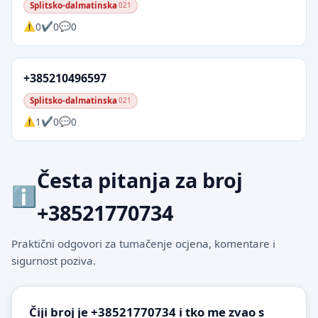
Splitsko-dalmatinska
021
0
0
0
+385210496597
Splitsko-dalmatinska
021
1
0
0
Česta pitanja za broj
+38521770734
Praktični odgovori za tumačenje ocjena, komentare i
sigurnost poziva.
Čiji broj je +38521770734 i tko me zvao s