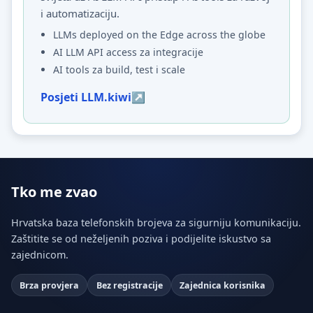
i automatizaciju.
LLMs deployed on the Edge across the globe
AI LLM API access za integracije
AI tools za build, test i scale
Posjeti LLM.kiwi
Tko me zvao
Hrvatska baza telefonskih brojeva za sigurniju komunikaciju.
Zaštitite se od neželjenih poziva i podijelite iskustvo sa
zajednicom.
Brza provjera
Bez registracije
Zajednica korisnika