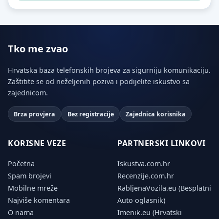
Tko me zvao
Hrvatska baza telefonskih brojeva za sigurniju komunikaciju.
Zaštitite se od neželjenih poziva i podijelite iskustvo sa
zajednicom.
Brza provjera
Bez registracije
Zajednica korisnika
KORISNE VEZE
PARTNERSKI LINKOVI
Početna
Iskustva.com.hr
Spam brojevi
Recenzije.com.hr
Mobilne mreže
RabljenaVozila.eu (Besplatni
Najviše komentara
Auto oglasnik)
O nama
Imenik.eu (Hrvatski