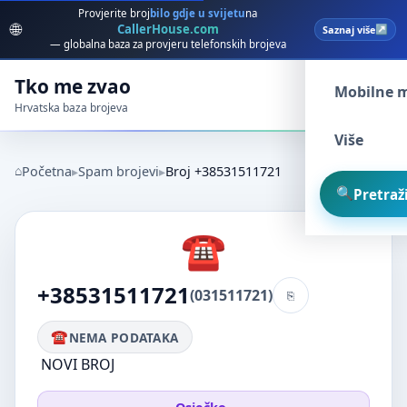
Provjerite broj
bilo gdje u svijetu
na
🌐
CallerHouse.com
Saznaj više
Spam broj
— globalna baza za provjeru telefonskih brojeva
Tko me zvao
Mobilne 
Hrvatska baza brojeva
Više
Početna
Spam brojevi
Broj +38531511721
Pretraži
+38531511721
(031511721)
NEMA PODATAKA
NOVI BROJ