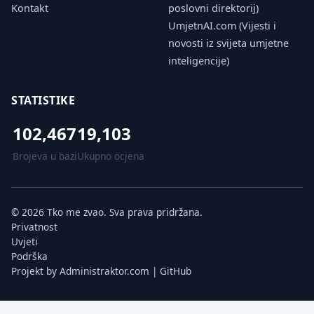
Kontakt
poslovni direktorij)
UmjetnAI.com (Vijesti i
novosti iz svijeta umjetne
inteligencije)
STATISTIKE
102,467
19,103
Brojeva u bazi
Ukupno ocjena
© 2026 Tko me zvao. Sva prava pridržana.
Privatnost
Uvjeti
Podrška
Projekt by
Administraktor.com
|
GitHub