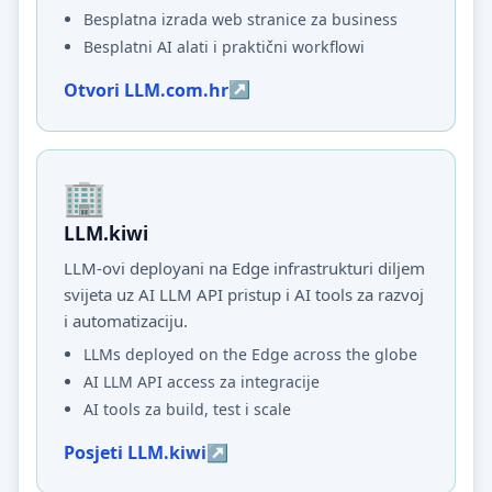
Besplatna izrada web stranice za business
Besplatni AI alati i praktični workflowi
Otvori LLM.com.hr
LLM.kiwi
LLM-ovi deployani na Edge infrastrukturi diljem
svijeta uz AI LLM API pristup i AI tools za razvoj
i automatizaciju.
LLMs deployed on the Edge across the globe
AI LLM API access za integracije
AI tools za build, test i scale
Posjeti LLM.kiwi