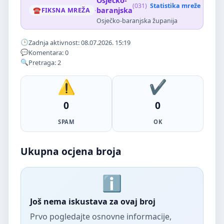
Osječko-
(031)
Statistika mreže
·
baranjska
FIKSNA MREŽA
Osječko-baranjska županija
Zadnja aktivnost: 08.07.2026. 15:19
Komentara: 0
Pretraga: 2
0
0
SPAM
OK
Ukupna ocjena broja
Još nema iskustava za ovaj broj
Prvo pogledajte osnovne informacije,