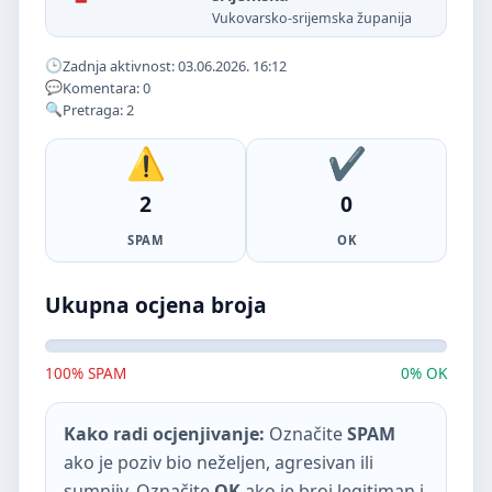
Vukovarsko-srijemska županija
Zadnja aktivnost: 03.06.2026. 16:12
Komentara: 0
Pretraga: 2
2
0
SPAM
OK
Ukupna ocjena broja
100% SPAM
0% OK
Kako radi ocjenjivanje:
Označite
SPAM
ako je poziv bio neželjen, agresivan ili
sumnjiv. Označite
OK
ako je broj legitiman i