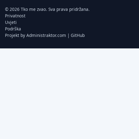
© 2026 Tko me zvao. Sva prava pridržana.
Privatnost
Uvjeti
Podrška
Projekt by
Administraktor.com
|
GitHub