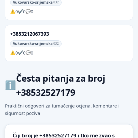
Vukovarsko-srijemska
032
0
0
0
+3853212067393
Vukovarsko-srijemska
032
0
0
0
Česta pitanja za broj
+38532527179
Praktični odgovori za tumačenje ocjena, komentare i
sigurnost poziva.
Čiji broj je +38532527179 i tko me zvao s