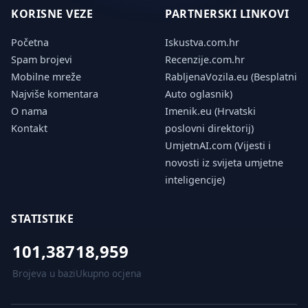
KORISNE VEZE
PARTNERSKI LINKOVI
Početna
Iskustva.com.hr
Spam brojevi
Recenzije.com.hr
Mobilne mreže
RabljenaVozila.eu (Besplatni
Najviše komentara
Auto oglasnik)
O nama
Imenik.eu (Hrvatski
Kontakt
poslovni direktorij)
UmjetnAI.com (Vijesti i
novosti iz svijeta umjetne
inteligencije)
STATISTIKE
101,387
18,959
Brojeva u bazi
Ukupno ocjena