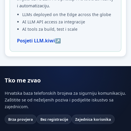
i automatizaciju.
LLMs deployed on the Edge across the globe
AI LLM API access za integracije
AI tools za build, test i scale
Posjeti LLM.kiwi
Tko me zvao
Hrvatska baza telefonskih brojeva za sigurniju komunikaciju.
Zaštitite se od neželjenih poziva i podijelite iskustvo sa
zajednicom.
Brza provjera
Bez registracije
Zajednica korisnika