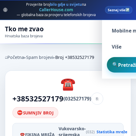
Provjerite broj
bilo gdje u svijetu
na
🌐
CallerHouse.com
Saznaj više
Spam broj
— globalna baza za provjeru telefonskih brojeva
Tko me zvao
Mobilne 
Hrvatska baza brojeva
Više
Početna
Spam brojevi
Broj +38532527179
Pretraži
+38532527179
(032527179)
SUMNJIV BROJ
Vukovarsko-
(032)
Statistika mreže
·
srijemska
FIKSNA MREŽA