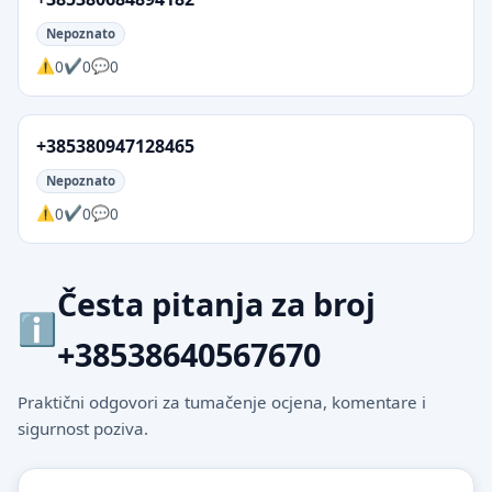
Nepoznato
0
0
0
+385380947128465
Nepoznato
0
0
0
Česta pitanja za broj
+38538640567670
Praktični odgovori za tumačenje ocjena, komentare i
sigurnost poziva.