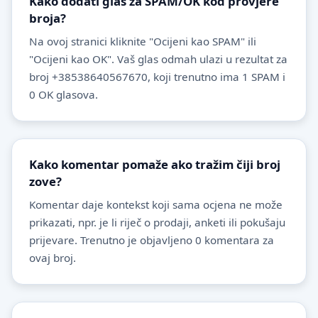
Kako dodati glas za SPAM/OK kod provjere
broja?
Na ovoj stranici kliknite "Ocijeni kao SPAM" ili
"Ocijeni kao OK". Vaš glas odmah ulazi u rezultat za
broj +38538640567670, koji trenutno ima 1 SPAM i
0 OK glasova.
Kako komentar pomaže ako tražim čiji broj
zove?
Komentar daje kontekst koji sama ocjena ne može
prikazati, npr. je li riječ o prodaji, anketi ili pokušaju
prijevare. Trenutno je objavljeno 0 komentara za
ovaj broj.