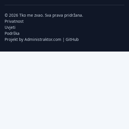
© 2026 Tko me zvao. Sva prava pridržana.
Privatnost
Uvjeti
Podrška
Projekt by
Administraktor.com
|
GitHub