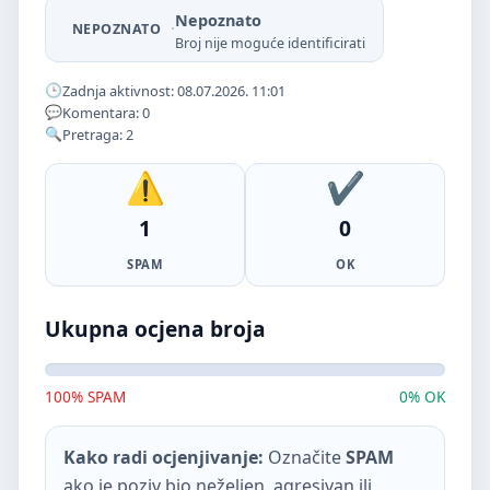
Nepoznato
·
NEPOZNATO
Broj nije moguće identificirati
Zadnja aktivnost: 08.07.2026. 11:01
Komentara: 0
Pretraga: 2
1
0
SPAM
OK
Ukupna ocjena broja
100% SPAM
0% OK
Kako radi ocjenjivanje:
Označite
SPAM
ako je poziv bio neželjen, agresivan ili