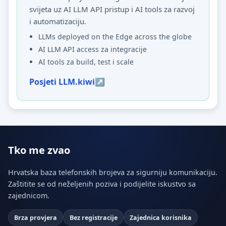
svijeta uz AI LLM API pristup i AI tools za razvoj
i automatizaciju.
LLMs deployed on the Edge across the globe
AI LLM API access za integracije
AI tools za build, test i scale
Posjeti LLM.kiwi
Tko me zvao
Hrvatska baza telefonskih brojeva za sigurniju komunikaciju.
Zaštitite se od neželjenih poziva i podijelite iskustvo sa
zajednicom.
Brza provjera
Bez registracije
Zajednica korisnika