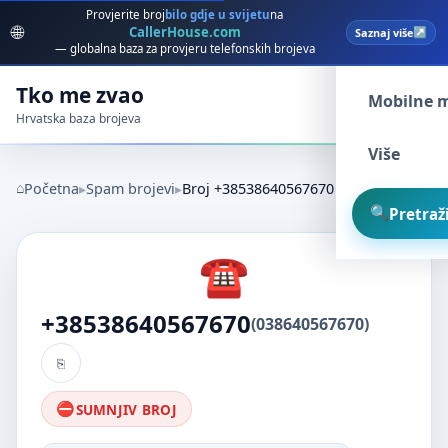
Provjerite broj
bilo gdje u svijetu
na
🌐
CallerHouse.com
Saznaj više
Spam broj
— globalna baza za provjeru telefonskih brojeva
Tko me zvao
Mobilne 
Hrvatska baza brojeva
Više
Početna
Spam brojevi
Broj +38538640567670
Pretraži
+38538640567670
(038640567670)
SUMNJIV BROJ