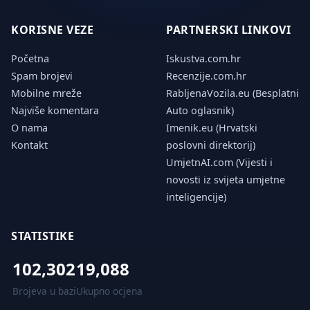
KORISNE VEZE
PARTNERSKI LINKOVI
Početna
Iskustva.com.hr
Spam brojevi
Recenzije.com.hr
Mobilne mreže
RabljenaVozila.eu (Besplatni
Najviše komentara
Auto oglasnik)
O nama
Imenik.eu (Hrvatski
Kontakt
poslovni direktorij)
UmjetnAI.com (Vijesti i
novosti iz svijeta umjetne
inteligencije)
STATISTIKE
102,302
19,088
Brojeva u bazi
Ukupno ocjena