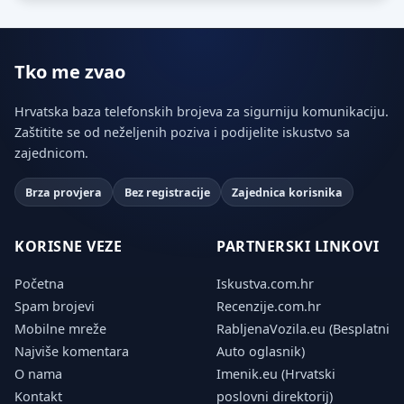
Tko me zvao
Hrvatska baza telefonskih brojeva za sigurniju komunikaciju.
Zaštitite se od neželjenih poziva i podijelite iskustvo sa
zajednicom.
Brza provjera
Bez registracije
Zajednica korisnika
KORISNE VEZE
PARTNERSKI LINKOVI
Početna
Iskustva.com.hr
Spam brojevi
Recenzije.com.hr
Mobilne mreže
RabljenaVozila.eu (Besplatni
Najviše komentara
Auto oglasnik)
O nama
Imenik.eu (Hrvatski
Kontakt
poslovni direktorij)