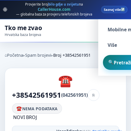
Provjerite broj
bilo gdje u svijetu
na
🌐
CallerHouse.com
Saznaj više
Spam broj
— globalna baza za provjeru telefonskih brojeva
Tko me zvao
Mobilne 
Hrvatska baza brojeva
Više
Početna
Spam brojevi
Broj +38542561951
Pretraži
+38542561951
(042561951)
NEMA PODATAKA
NOVI BROJ