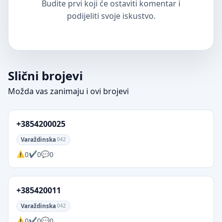
Budite prvi koji će ostaviti komentar i
podijeliti svoje iskustvo.
Slični brojevi
Možda vas zanimaju i ovi brojevi
+3854200025
Varaždinska
042
0
0
0
+385420011
Varaždinska
042
0
0
0