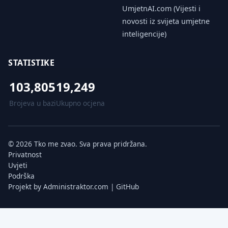
UmjetnAI.com (Vijesti i
novosti iz svijeta umjetne
inteligencije)
STATISTIKE
103,805
19,249
Brojeva u bazi
Ukupno ocjena
© 2026 Tko me zvao. Sva prava pridržana.
Privatnost
Uvjeti
Podrška
Projekt by
Administraktor.com
|
GitHub