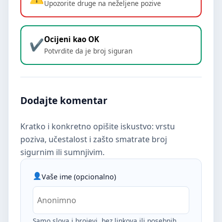
Upozorite druge na neželjene pozive
Ocijeni kao OK
Potvrdite da je broj siguran
Dodajte komentar
Kratko i konkretno opišite iskustvo: vrstu
poziva, učestalost i zašto smatrate broj
sigurnim ili sumnjivim.
Vaše ime (opcionalno)
Samo slova i brojevi, bez linkova ili posebnih