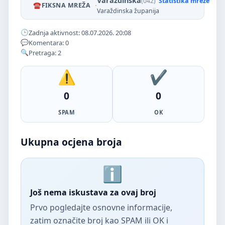
Varaždinska
(042)
Statistika mreže
·
FIKSNA MREŽA
Varaždinska županija
Zadnja aktivnost: 08.07.2026. 20:08
Komentara: 0
Pretraga: 2
0
0
SPAM
OK
Ukupna ocjena broja
Još nema iskustava za ovaj broj
Prvo pogledajte osnovne informacije,
zatim označite broj kao SPAM ili OK i