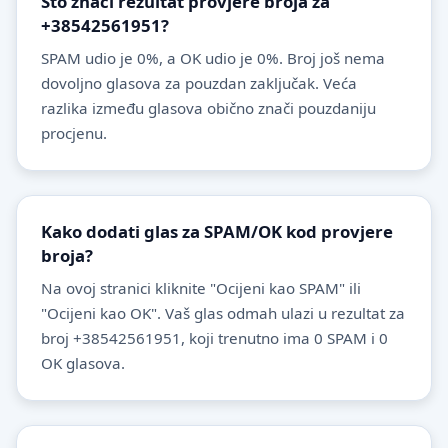
Što znači rezultat provjere broja za
+38542561951?
SPAM udio je 0%, a OK udio je 0%. Broj još nema
dovoljno glasova za pouzdan zaključak. Veća
razlika između glasova obično znači pouzdaniju
procjenu.
Kako dodati glas za SPAM/OK kod provjere
broja?
Na ovoj stranici kliknite "Ocijeni kao SPAM" ili
"Ocijeni kao OK". Vaš glas odmah ulazi u rezultat za
broj +38542561951, koji trenutno ima 0 SPAM i 0
OK glasova.