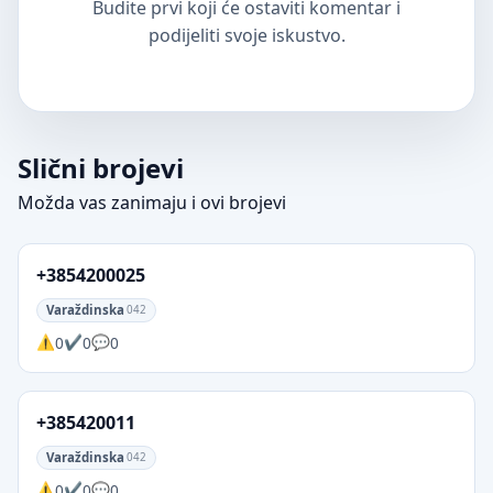
Budite prvi koji će ostaviti komentar i
podijeliti svoje iskustvo.
Slični brojevi
Možda vas zanimaju i ovi brojevi
+3854200025
Varaždinska
042
0
0
0
+385420011
Varaždinska
042
0
0
0