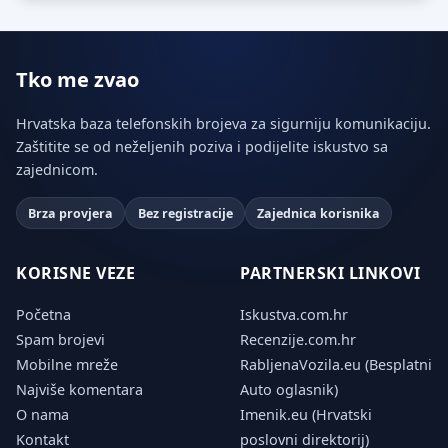
Tko me zvao
Hrvatska baza telefonskih brojeva za sigurniju komunikaciju.
Zaštitite se od neželjenih poziva i podijelite iskustvo sa
zajednicom.
Brza provjera
Bez registracije
Zajednica korisnika
KORISNE VEZE
PARTNERSKI LINKOVI
Početna
Iskustva.com.hr
Spam brojevi
Recenzije.com.hr
Mobilne mreže
RabljenaVozila.eu (Besplatni
Najviše komentara
Auto oglasnik)
O nama
Imenik.eu (Hrvatski
Kontakt
poslovni direktorij)