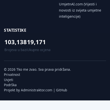
UmjetnAI.com (Vijesti i
novosti iz svijeta umjetne
inteligencije)
STATISTIKE
103,138
19,171
Brojeva u bazi
Ukupno ocjena
© 2026 Tko me zvao. Sva prava pridržana.
Privatnost
Uvjeti
Podrška
Projekt by
Administraktor.com
|
GitHub