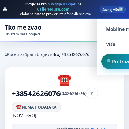
Provjerite broj
bilo gdje u svijetu
na
🌐
CallerHouse.com
Saznaj više
Spam broj
— globalna baza za provjeru telefonskih brojeva
Tko me zvao
Mobilne 
Hrvatska baza brojeva
Više
Početna
Spam brojevi
Broj +38542626076
Pretraži
+38542626076
(042626076)
NEMA PODATAKA
NOVI BROJ