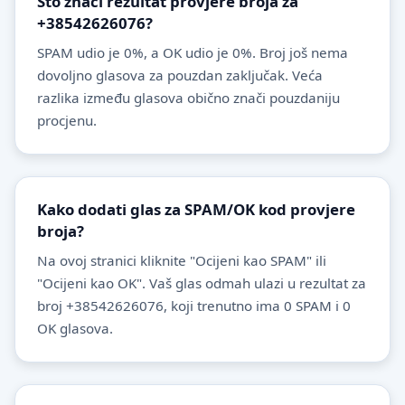
Što znači rezultat provjere broja za
+38542626076?
SPAM udio je 0%, a OK udio je 0%. Broj još nema
dovoljno glasova za pouzdan zaključak. Veća
razlika između glasova obično znači pouzdaniju
procjenu.
Kako dodati glas za SPAM/OK kod provjere
broja?
Na ovoj stranici kliknite "Ocijeni kao SPAM" ili
"Ocijeni kao OK". Vaš glas odmah ulazi u rezultat za
broj +38542626076, koji trenutno ima 0 SPAM i 0
OK glasova.