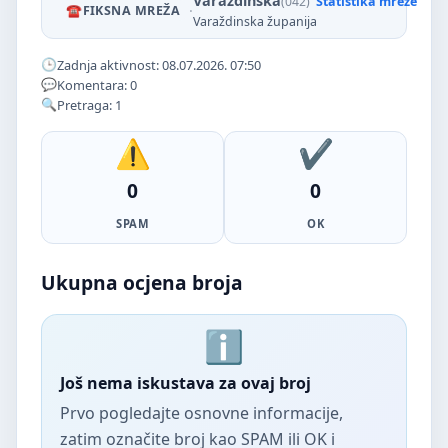
Varaždinska
(042)
Statistika mreže
·
FIKSNA MREŽA
Varaždinska županija
Zadnja aktivnost: 08.07.2026. 07:50
Komentara: 0
Pretraga: 1
0
0
SPAM
OK
Ukupna ocjena broja
Još nema iskustava za ovaj broj
Prvo pogledajte osnovne informacije,
zatim označite broj kao SPAM ili OK i