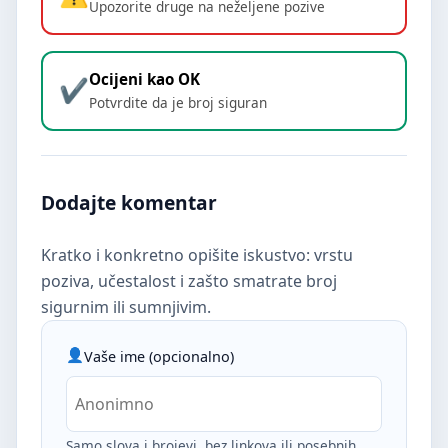
Upozorite druge na neželjene pozive
Ocijeni kao OK
Potvrdite da je broj siguran
Dodajte komentar
Kratko i konkretno opišite iskustvo: vrstu
poziva, učestalost i zašto smatrate broj
sigurnim ili sumnjivim.
Vaše ime (opcionalno)
Samo slova i brojevi, bez linkova ili posebnih