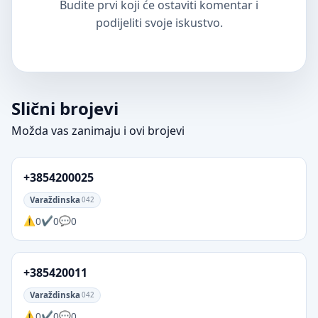
Budite prvi koji će ostaviti komentar i
podijeliti svoje iskustvo.
Slični brojevi
Možda vas zanimaju i ovi brojevi
+3854200025
Varaždinska
042
0
0
0
+385420011
Varaždinska
042
0
0
0