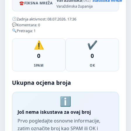
Varaždinska
(042)
Statistika mreže
·
FIKSNA MREŽA
Varaždinska županija
Zadnja aktivnost: 08.07.2026. 17:36
Komentara: 0
Pretraga: 1
0
0
SPAM
OK
Ukupna ocjena broja
Još nema iskustava za ovaj broj
Prvo pogledajte osnovne informacije,
zatim označite broj kao SPAM ili OK i