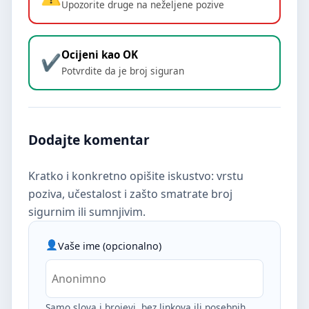
Upozorite druge na neželjene pozive
Ocijeni kao OK
Potvrdite da je broj siguran
Dodajte komentar
Kratko i konkretno opišite iskustvo: vrstu
poziva, učestalost i zašto smatrate broj
sigurnim ili sumnjivim.
Vaše ime (opcionalno)
Samo slova i brojevi, bez linkova ili posebnih