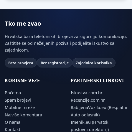
Tko me zvao
Hrvatska baza telefonskih brojeva za sigurniju komunikaciju.
Zaštitite se od neželjenih poziva i podijelite iskustvo sa
zajednicom.
Brza provjera
Bez registracije
Zajednica korisnika
KORISNE VEZE
PARTNERSKI LINKOVI
Početna
Iskustva.com.hr
Spam brojevi
Recenzije.com.hr
Mobilne mreže
RabljenaVozila.eu (Besplatni
Najviše komentara
Auto oglasnik)
O nama
Imenik.eu (Hrvatski
Kontakt
poslovni direktorij)