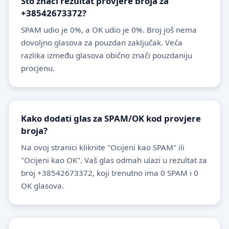
Što znači rezultat provjere broja za
+38542673372?
SPAM udio je 0%, a OK udio je 0%. Broj još nema
dovoljno glasova za pouzdan zaključak. Veća
razlika između glasova obično znači pouzdaniju
procjenu.
Kako dodati glas za SPAM/OK kod provjere
broja?
Na ovoj stranici kliknite "Ocijeni kao SPAM" ili
"Ocijeni kao OK". Vaš glas odmah ulazi u rezultat za
broj +38542673372, koji trenutno ima 0 SPAM i 0
OK glasova.