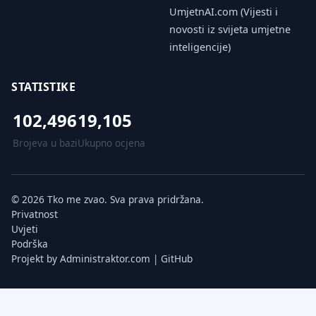
UmjetnAI.com (Vijesti i
novosti iz svijeta umjetne
inteligencije)
STATISTIKE
102,496
19,105
Brojeva u bazi
Ukupno ocjena
© 2026 Tko me zvao. Sva prava pridržana.
Privatnost
Uvjeti
Podrška
Projekt by
Administraktor.com
|
GitHub