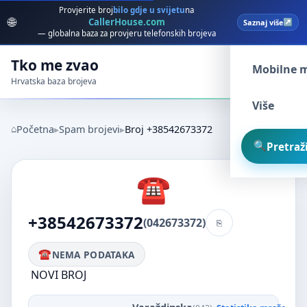
Provjerite broj
bilo gdje u svijetu
na
🌐
CallerHouse.com
Saznaj više
Spam broj
— globalna baza za provjeru telefonskih brojeva
Tko me zvao
Mobilne 
Hrvatska baza brojeva
Više
Početna
Spam brojevi
Broj +38542673372
Pretraži
+38542673372
(042673372)
NEMA PODATAKA
NOVI BROJ