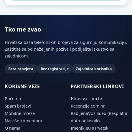
Tko me zvao
Hrvatska baza telefonskih brojeva za sigurniju komunikaciju.
Zaštitite se od neželjenih poziva i podijelite iskustvo sa
zajednicom.
Brza provjera
Bez registracije
Zajednica korisnika
KORISNE VEZE
PARTNERSKI LINKOVI
Početna
Iskustva.com.hr
Spam brojevi
Recenzije.com.hr
Mobilne mreže
RabljenaVozila.eu (Besplatni
Najviše komentara
Auto oglasnik)
O nama
Imenik.eu (Hrvatski