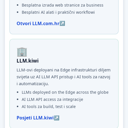
Besplatna izrada web stranice za business
Besplatni AI alati i praktični workflowi
Otvori LLM.com.hr
LLM.kiwi
LLM-ovi deployani na Edge infrastrukturi diljem
svijeta uz AI LLM API pristup i AI tools za razvoj
i automatizaciju.
LLMs deployed on the Edge across the globe
AI LLM API access za integracije
AI tools za build, test i scale
Posjeti LLM.kiwi