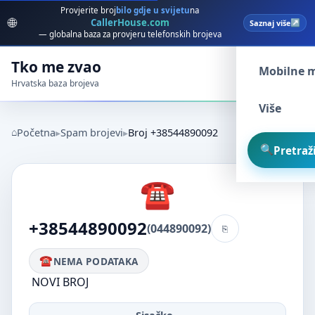
Provjerite broj
bilo gdje u svijetu
na
🌐
CallerHouse.com
Saznaj više
Spam broj
— globalna baza za provjeru telefonskih brojeva
Tko me zvao
Mobilne 
Hrvatska baza brojeva
Više
Početna
Spam brojevi
Broj +38544890092
Pretraži
+38544890092
(044890092)
NEMA PODATAKA
NOVI BROJ