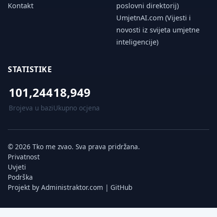
Kontakt
poslovni direktorij)
UmjetnAI.com (Vijesti i
novosti iz svijeta umjetne
inteligencije)
STATISTIKE
101,244
18,949
Brojeva u bazi
Ukupno ocjena
© 2026 Tko me zvao. Sva prava pridržana.
Privatnost
Uvjeti
Podrška
Projekt by
Administraktor.com
|
GitHub