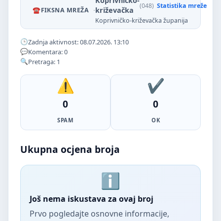
Koprivničko-
(048)
Statistika mreže
·
križevačka
FIKSNA MREŽA
Koprivničko-križevačka županija
Zadnja aktivnost: 08.07.2026. 13:10
Komentara: 0
Pretraga: 1
0
0
SPAM
OK
Ukupna ocjena broja
Još nema iskustava za ovaj broj
Prvo pogledajte osnovne informacije,