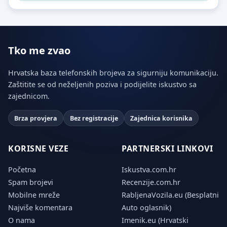
Tko me zvao
Hrvatska baza telefonskih brojeva za sigurniju komunikaciju.
Zaštitite se od neželjenih poziva i podijelite iskustvo sa
zajednicom.
Brza provjera
Bez registracije
Zajednica korisnika
KORISNE VEZE
PARTNERSKI LINKOVI
Početna
Iskustva.com.hr
Spam brojevi
Recenzije.com.hr
Mobilne mreže
RabljenaVozila.eu (Besplatni
Najviše komentara
Auto oglasnik)
O nama
Imenik.eu (Hrvatski