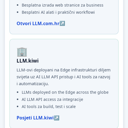
Besplatna izrada web stranice za business
Besplatni AI alati i praktični workflowi
Otvori LLM.com.hr
LLM.kiwi
LLM-ovi deployani na Edge infrastrukturi diljem
svijeta uz AI LLM API pristup i AI tools za razvoj
i automatizaciju.
LLMs deployed on the Edge across the globe
AI LLM API access za integracije
AI tools za build, test i scale
Posjeti LLM.kiwi