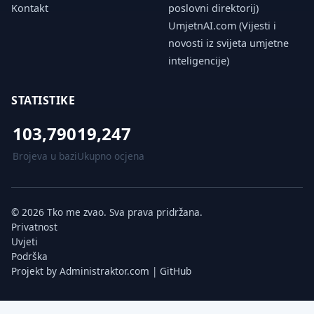
Kontakt
poslovni direktorij)
UmjetnAI.com (Vijesti i
novosti iz svijeta umjetne
inteligencije)
STATISTIKE
103,790
19,247
Brojeva u bazi
Ukupno ocjena
© 2026 Tko me zvao. Sva prava pridržana.
Privatnost
Uvjeti
Podrška
Projekt by
Administraktor.com
|
GitHub