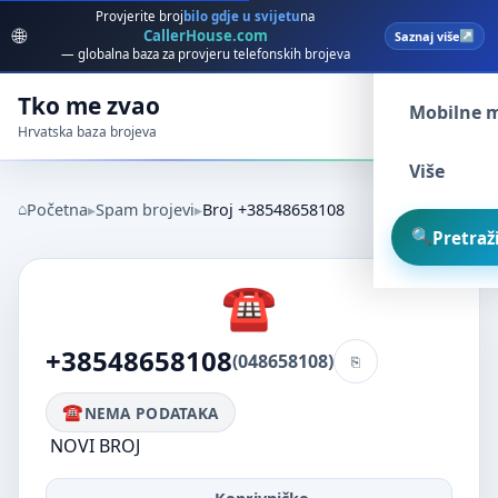
Provjerite broj
bilo gdje u svijetu
na
🌐
CallerHouse.com
Saznaj više
Spam broj
— globalna baza za provjeru telefonskih brojeva
Tko me zvao
Mobilne 
Hrvatska baza brojeva
Više
Početna
Spam brojevi
Broj +38548658108
Pretraži
+38548658108
(048658108)
NEMA PODATAKA
NOVI BROJ