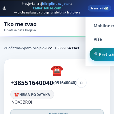
Provjerite broj
bilo gdje u svijetu
na
🌐
CallerHouse.com
Saznaj više
Spam broj
— globalna baza za provjeru telefonskih brojeva
Tko me zvao
Mobilne 
Hrvatska baza brojeva
Više
Početna
Spam brojevi
Broj +38551640040
Pretraži
+38551640040
(051640040)
NEMA PODATAKA
NOVI BROJ