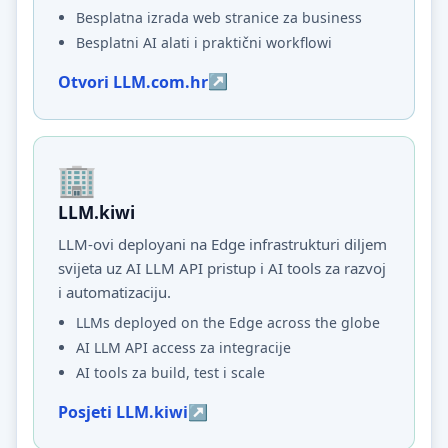
Besplatna izrada web stranice za business
Besplatni AI alati i praktični workflowi
Otvori LLM.com.hr
LLM.kiwi
LLM-ovi deployani na Edge infrastrukturi diljem
svijeta uz AI LLM API pristup i AI tools za razvoj
i automatizaciju.
LLMs deployed on the Edge across the globe
AI LLM API access za integracije
AI tools za build, test i scale
Posjeti LLM.kiwi