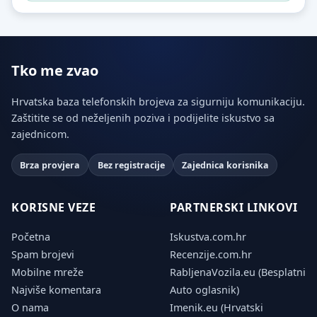
Tko me zvao
Hrvatska baza telefonskih brojeva za sigurniju komunikaciju.
Zaštitite se od neželjenih poziva i podijelite iskustvo sa
zajednicom.
Brza provjera
Bez registracije
Zajednica korisnika
KORISNE VEZE
PARTNERSKI LINKOVI
Početna
Iskustva.com.hr
Spam brojevi
Recenzije.com.hr
Mobilne mreže
RabljenaVozila.eu (Besplatni
Najviše komentara
Auto oglasnik)
O nama
Imenik.eu (Hrvatski