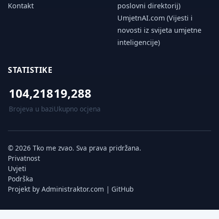
Kontakt
poslovni direktorij)
UmjetnAI.com (Vijesti i
novosti iz svijeta umjetne
inteligencije)
STATISTIKE
104,218
19,288
Brojeva u bazi
Ukupno ocjena
© 2026 Tko me zvao. Sva prava pridržana.
Privatnost
Uvjeti
Podrška
Projekt by
Administraktor.com
|
GitHub