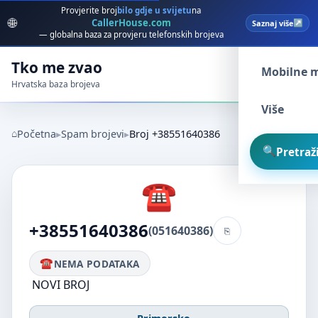
Provjerite broj
bilo gdje u svijetu
na
🌐
CallerHouse.com
Saznaj više
Spam broj
— globalna baza za provjeru telefonskih brojeva
Tko me zvao
Mobilne 
Hrvatska baza brojeva
Više
Početna
Spam brojevi
Broj +38551640386
Pretraži
+38551640386
(051640386)
NEMA PODATAKA
NOVI BROJ