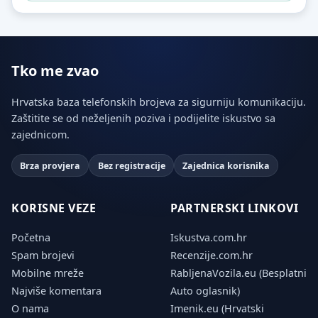
Tko me zvao
Hrvatska baza telefonskih brojeva za sigurniju komunikaciju.
Zaštitite se od neželjenih poziva i podijelite iskustvo sa
zajednicom.
Brza provjera
Bez registracije
Zajednica korisnika
KORISNE VEZE
PARTNERSKI LINKOVI
Početna
Iskustva.com.hr
Spam brojevi
Recenzije.com.hr
Mobilne mreže
RabljenaVozila.eu (Besplatni
Najviše komentara
Auto oglasnik)
O nama
Imenik.eu (Hrvatski