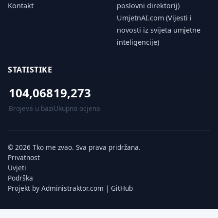
Kontakt
poslovni direktorij)
UmjetnAI.com (Vijesti i
novosti iz svijeta umjetne
inteligencije)
STATISTIKE
104,068
19,273
Brojeva u bazi
Ukupno ocjena
© 2026 Tko me zvao. Sva prava pridržana.
Privatnost
Uvjeti
Podrška
Projekt by
Administraktor.com
|
GitHub