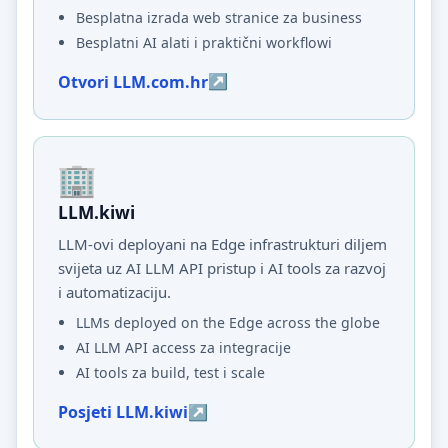
Besplatna izrada web stranice za business
Besplatni AI alati i praktični workflowi
Otvori LLM.com.hr
LLM.kiwi
LLM-ovi deployani na Edge infrastrukturi diljem
svijeta uz AI LLM API pristup i AI tools za razvoj
i automatizaciju.
LLMs deployed on the Edge across the globe
AI LLM API access za integracije
AI tools za build, test i scale
Posjeti LLM.kiwi