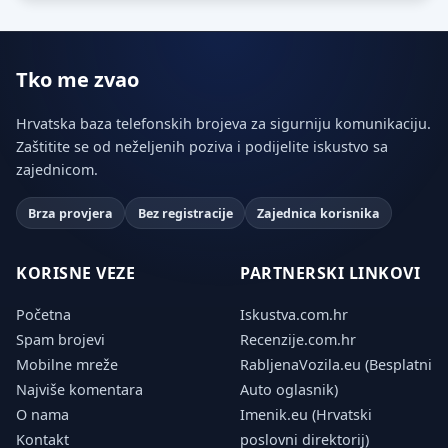
Tko me zvao
Hrvatska baza telefonskih brojeva za sigurniju komunikaciju.
Zaštitite se od neželjenih poziva i podijelite iskustvo sa
zajednicom.
Brza provjera
Bez registracije
Zajednica korisnika
KORISNE VEZE
PARTNERSKI LINKOVI
Početna
Iskustva.com.hr
Spam brojevi
Recenzije.com.hr
Mobilne mreže
RabljenaVozila.eu (Besplatni
Najviše komentara
Auto oglasnik)
O nama
Imenik.eu (Hrvatski
Kontakt
poslovni direktorij)