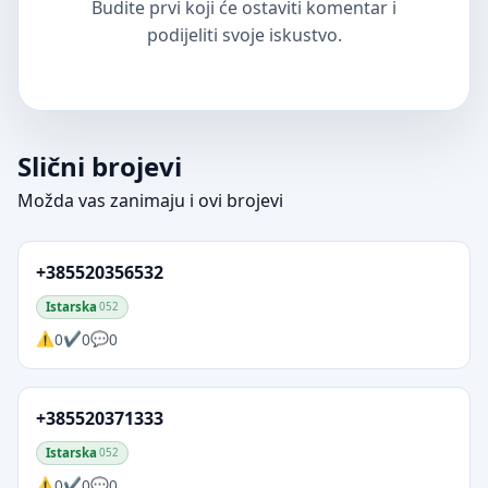
Budite prvi koji će ostaviti komentar i
podijeliti svoje iskustvo.
Slični brojevi
Možda vas zanimaju i ovi brojevi
+385520356532
Istarska
052
0
0
0
+385520371333
Istarska
052
0
0
0