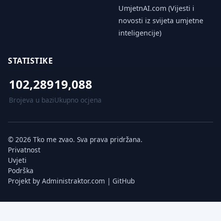
UmjetnAI.com (Vijesti i
novosti iz svijeta umjetne
inteligencije)
STATISTIKE
102,289
19,088
Brojeva u bazi
Ukupno ocjena
© 2026 Tko me zvao. Sva prava pridržana.
Privatnost
Uvjeti
Podrška
Projekt by
Administraktor.com
|
GitHub