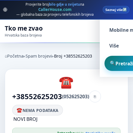
Provjerite broj
bilo gdje u svijetu
na
🌐
CallerHouse.com
Saznaj više
Spam broj
— globalna baza za provjeru telefonskih brojeva
Tko me zvao
Mobilne 
Hrvatska baza brojeva
Više
Početna
Spam brojevi
Broj +38552625203
Pretraži
+38552625203
(052625203)
NEMA PODATAKA
NOVI BROJ