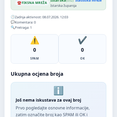
Istarska
(052)
Statistika mreže
·
FIKSNA MREŽA
Istarska županija
Zadnja aktivnost: 08.07.2026. 12:03
Komentara: 0
Pretraga: 1
0
0
SPAM
OK
Ukupna ocjena broja
Još nema iskustava za ovaj broj
Prvo pogledajte osnovne informacije,
zatim označite broj kao SPAM ili OK i