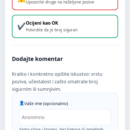
Upozorite druge na neželjene pozive
Ocijeni kao OK
Potvrdite da je broj siguran
Dodajte komentar
Kratko i konkretno opišite iskustvo: vrstu
poziva, učestalost i zašto smatrate broj
sigurnim ili sumnjivim.
Vaše ime (opcionalno)
Samo slova i brojevi, bez linkova ili posebnih