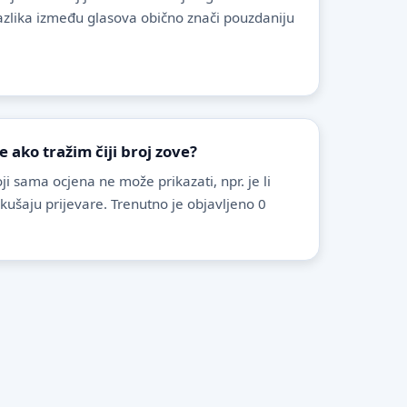
azlika između glasova obično znači pouzdaniju
ako tražim čiji broj zove?
i sama ocjena ne može prikazati, npr. je li
pokušaju prijevare. Trenutno je objavljeno 0