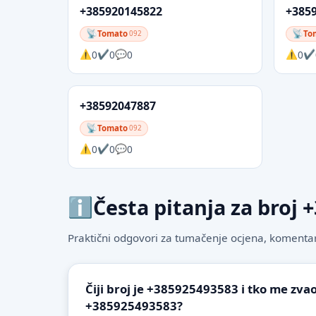
+385920145822
+385
Tomato
To
092
0
0
0
0
+38592047887
Tomato
092
0
0
0
Česta pitanja za broj
Praktični odgovori za tumačenje ocjena, komentare
Čiji broj je +385925493583 i tko me zvao
+385925493583?