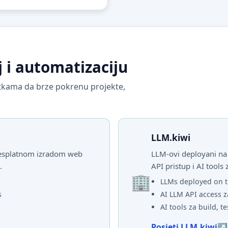
j i automatizaciju
vrtkama da brze pokrenu projekte,
LLM.kiwi
 besplatnom izradom web
LLM-ovi deployani na 
.
API pristup i AI tools 
LLMs deployed on t
s
AI LLM API access z
AI tools za build, te
Posjeti LLM.kiwi