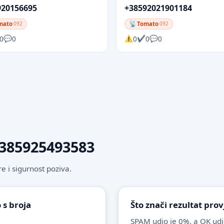
920156695
+38592021901184
mato
Tomato
092
092
0
0
0
0
0
 +385925493583
 i sigurnost poziva.
 s broja
Što znači rezultat pro
SPAM udio je 0%, a OK udi