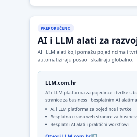
PREPORUČENO
AI i LLM alati za razvo
AI i LLM alati koji pomažu pojedincima i t
automatiziraju posao i skaliraju globalno.
LLM.com.hr
AI i LLM platforma za pojedince i tvrtke s
stranice za business i besplatnim AI alatima
AI i LLM platforma za pojedince i tvrtke
Besplatna izrada web stranice za busines
Besplatni AI alati i praktični workflowi
Otvori LLM.com.hr