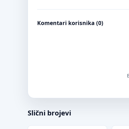
Komentari korisnika (
0
)
B
Slični brojevi