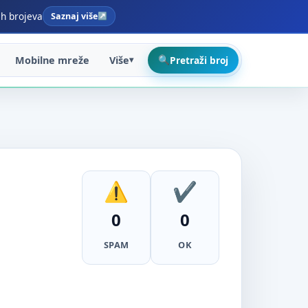
ih brojeva
Saznaj više
Mobilne mreže
Više
Pretraži broj
0
0
SPAM
OK