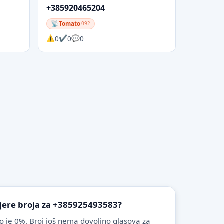
+385920465204
Tomato
092
0
0
0
vjere broja za +385925493583?
o je 0%. Broj još nema dovoljno glasova za