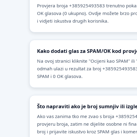
Provjera broja +385925493583 trenutno pokaz
OK glasova (0 ukupno). Ovdje možete brzo provje
i vidjeti iskustva drugih korisnika.
Kako dodati glas za SPAM/OK kod provj
Na ovoj stranici kliknite "Ocijeni kao SPAM" ili
odmah ulazi u rezultat za broj +385925493583
SPAM i 0 OK glasova.
Što napraviti ako je broj sumnjiv ili izg
Ako vas zanima tko me zvao s broja +3859254
provjeru broja, zatim ne dijelite osobne ni fin
broj i prijavite iskustvo kroz SPAM glas i komen