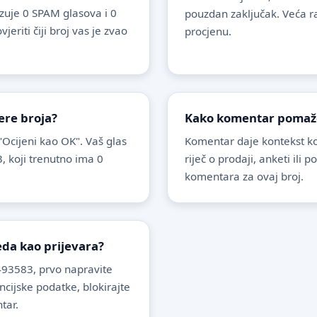
uje 0 SPAM glasova i 0
pouzdan zaključak. Veća r
riti čiji broj vas je zvao
procjenu.
ere broja?
Kako komentar pomaže 
 "Ocijeni kao OK". Vaš glas
Komentar daje kontekst koj
, koji trenutno ima 0
riječ o prodaji, anketi ili 
komentara za ovaj broj.
leda kao prijevara?
93583, prvo napravite
ancijske podatke, blokirajte
tar.