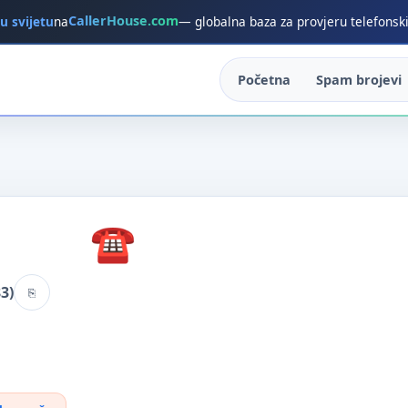
CallerHouse.com
 u svijetu
na
— globalna baza za provjeru telefonsk
Početna
Spam brojevi
3)