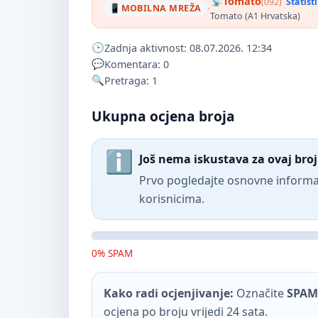
Tomato
(092)
Statist
·
MOBILNA MREŽA
Tomato (A1 Hrvatska)
Zadnja aktivnost: 08.07.2026. 12:34
Komentara: 0
Pretraga: 1
Ukupna ocjena broja
Još nema iskustava za ovaj broj
Prvo pogledajte osnovne informac
korisnicima.
0% SPAM
Kako radi ocjenjivanje:
Označite
SPAM
ocjena po broju vrijedi 24 sata.