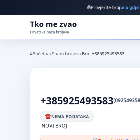
🌐
Provjerite broj
bilo gdje
Tko me zvao
Hrvatska baza brojeva
Početna
Spam brojevi
Broj +385925493583
+385925493583
(092549358
NEMA PODATAKA
NOVI BROJ