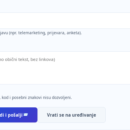
ijavu (npr. telemarketing, prijevara, anketa).
 kod i posebni znakovi nisu dozvoljeni.
i i pošalji
Vrati se na uređivanje