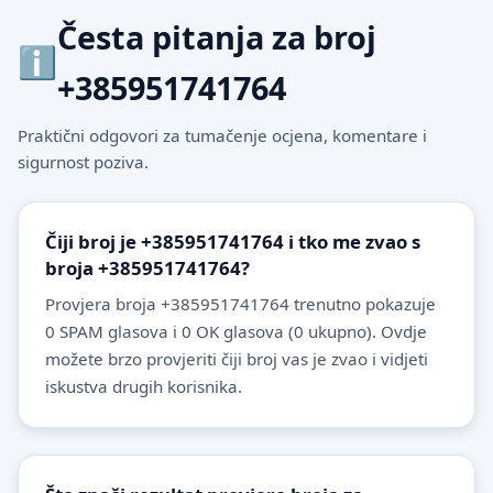
Česta pitanja za broj
+385951741764
Praktični odgovori za tumačenje ocjena, komentare i
sigurnost poziva.
Čiji broj je +385951741764 i tko me zvao s
broja +385951741764?
Provjera broja +385951741764 trenutno pokazuje
0 SPAM glasova i 0 OK glasova (0 ukupno). Ovdje
možete brzo provjeriti čiji broj vas je zvao i vidjeti
iskustva drugih korisnika.