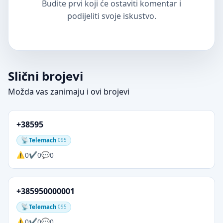
Budite prvi koji će ostaviti komentar i
podijeliti svoje iskustvo.
Slični brojevi
Možda vas zanimaju i ovi brojevi
+38595
Telemach
095
0
0
0
+385950000001
Telemach
095
0
0
0