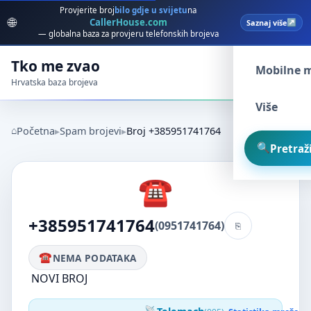
Provjerite broj
bilo gdje u svijetu
na
🌐
CallerHouse.com
Saznaj više
Spam broj
— globalna baza za provjeru telefonskih brojeva
Tko me zvao
Mobilne 
Hrvatska baza brojeva
Više
Početna
Spam brojevi
Broj +385951741764
Pretraži
+385951741764
(0951741764)
NEMA PODATAKA
NOVI BROJ