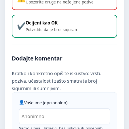
Upozorite druge na neželjene pozive
Ocijeni kao OK
Potvrdite da je broj siguran
Dodajte komentar
Kratko i konkretno opišite iskustvo: vrstu
poziva, učestalost i zašto smatrate broj
sigurnim ili sumnjivim.
Vaše ime (opcionalno)
Samo slova i brojevi, bez linkova ili posebnih