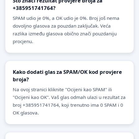
Što znači rezultat provjere broja za
+385951741764?
SPAM udio je 0%, a OK udio je 0%. Broj još nema
dovoljno glasova za pouzdan zaključak. Veća
razlika između glasova obično znači pouzdaniju
procjenu.
Kako dodati glas za SPAM/OK kod provjere
broja?
Na ovoj stranici kliknite "Ocijeni kao SPAM" ili
"Ocijeni kao OK". Vaš glas odmah ulazi u rezultat za
broj +385951741764, koji trenutno ima 0 SPAM i 0
OK glasova.