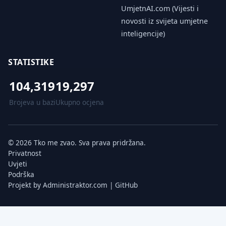
UmjetnAI.com (Vijesti i
novosti iz svijeta umjetne
inteligencije)
STATISTIKE
104,319
19,297
Brojeva u bazi
Ukupno ocjena
© 2026 Tko me zvao. Sva prava pridržana.
Privatnost
Uvjeti
Podrška
Projekt by
Administraktor.com
|
GitHub