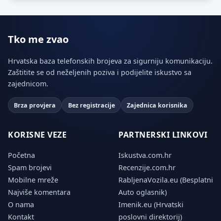
Tko me zvao
Hrvatska baza telefonskih brojeva za sigurniju komunikaciju.
Zaštitite se od neželjenih poziva i podijelite iskustvo sa
zajednicom.
Brza provjera
Bez registracije
Zajednica korisnika
KORISNE VEZE
PARTNERSKI LINKOVI
Početna
Iskustva.com.hr
Spam brojevi
Recenzije.com.hr
Mobilne mreže
RabljenaVozila.eu (Besplatni
Najviše komentara
Auto oglasnik)
O nama
Imenik.eu (Hrvatski
Kontakt
poslovni direktorij)