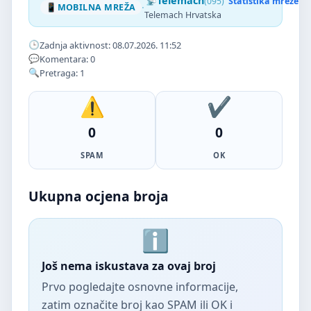
Telemach
(095)
Statistika mreže
·
MOBILNA MREŽA
Telemach Hrvatska
Zadnja aktivnost: 08.07.2026. 11:52
Komentara: 0
Pretraga: 1
0
0
SPAM
OK
Ukupna ocjena broja
Još nema iskustava za ovaj broj
Prvo pogledajte osnovne informacije,
zatim označite broj kao SPAM ili OK i