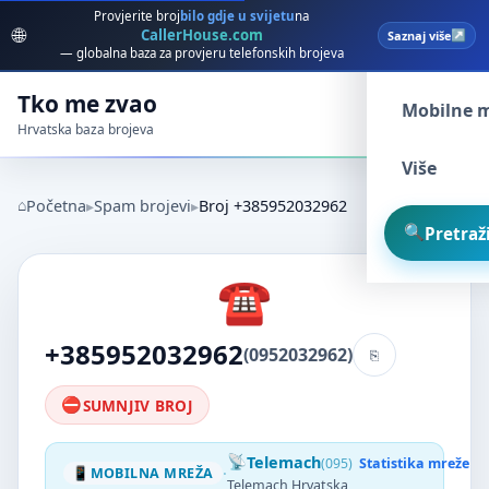
Provjerite broj
bilo gdje u svijetu
na
🌐
CallerHouse.com
Saznaj više
Spam broj
— globalna baza za provjeru telefonskih brojeva
Tko me zvao
Mobilne 
Hrvatska baza brojeva
Više
Početna
Spam brojevi
Broj +385952032962
Pretraži
+385952032962
(0952032962)
SUMNJIV BROJ
Telemach
(095)
Statistika mreže
·
MOBILNA MREŽA
Telemach Hrvatska