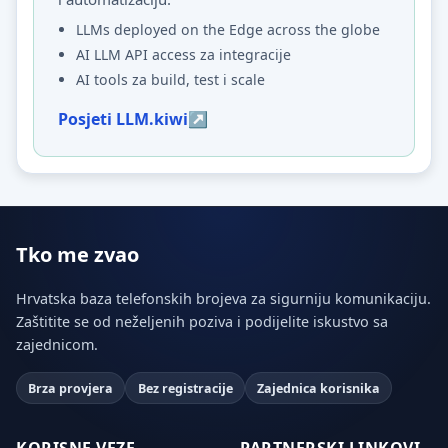
LLMs deployed on the Edge across the globe
AI LLM API access za integracije
AI tools za build, test i scale
Posjeti LLM.kiwi
Tko me zvao
Hrvatska baza telefonskih brojeva za sigurniju komunikaciju.
Zaštitite se od neželjenih poziva i podijelite iskustvo sa
zajednicom.
Brza provjera
Bez registracije
Zajednica korisnika