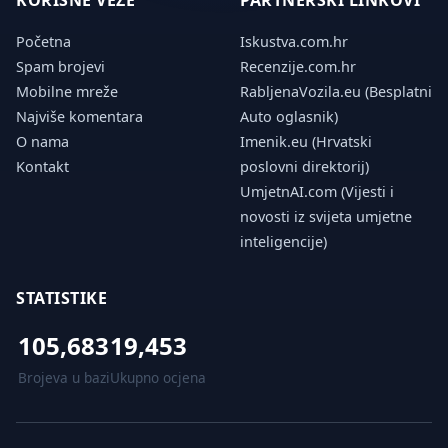
KORISNE VEZE
PARTNERSKI LINKOVI
Početna
Iskustva.com.hr
Spam brojevi
Recenzije.com.hr
Mobilne mreže
RabljenaVozila.eu (Besplatni
Najviše komentara
Auto oglasnik)
O nama
Imenik.eu (Hrvatski
Kontakt
poslovni direktorij)
UmjetnAI.com (Vijesti i
novosti iz svijeta umjetne
inteligencije)
STATISTIKE
105,683
19,453
Brojeva u bazi
Ukupno ocjena