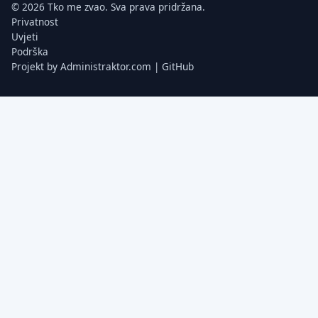
© 2026 Tko me zvao. Sva prava pridržana.
Privatnost
Uvjeti
Podrška
Projekt by
Administraktor.com
|
GitHub