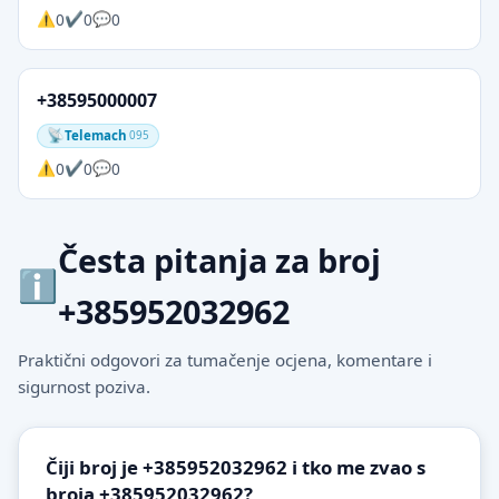
0
0
0
+38595000007
Telemach
095
0
0
0
Česta pitanja za broj
+385952032962
Praktični odgovori za tumačenje ocjena, komentare i
sigurnost poziva.
Čiji broj je +385952032962 i tko me zvao s
broja +385952032962?