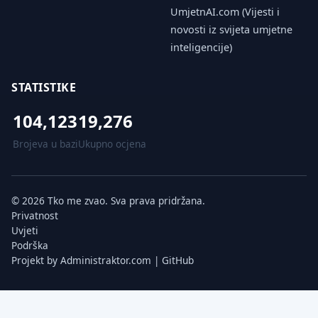
UmjetnAI.com (Vijesti i
novosti iz svijeta umjetne
inteligencije)
STATISTIKE
104,123
19,276
Brojeva u bazi
Ukupno ocjena
© 2026 Tko me zvao. Sva prava pridržana.
Privatnost
Uvjeti
Podrška
Projekt by
Administraktor.com
|
GitHub