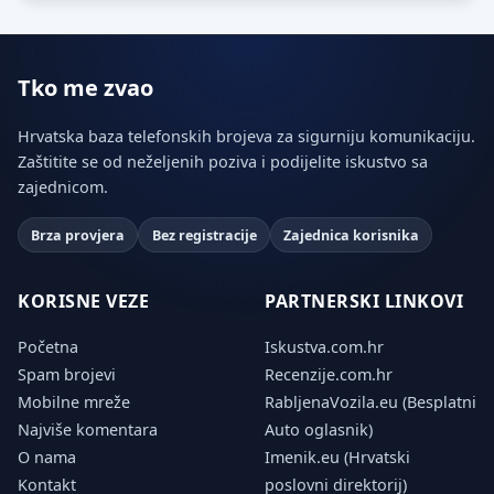
Tko me zvao
Hrvatska baza telefonskih brojeva za sigurniju komunikaciju.
Zaštitite se od neželjenih poziva i podijelite iskustvo sa
zajednicom.
Brza provjera
Bez registracije
Zajednica korisnika
KORISNE VEZE
PARTNERSKI LINKOVI
Početna
Iskustva.com.hr
Spam brojevi
Recenzije.com.hr
Mobilne mreže
RabljenaVozila.eu (Besplatni
Najviše komentara
Auto oglasnik)
O nama
Imenik.eu (Hrvatski
Kontakt
poslovni direktorij)