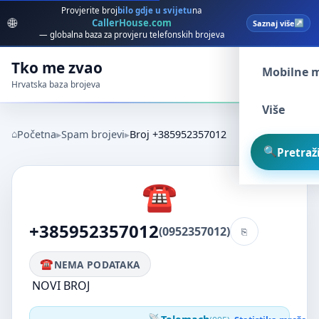
Provjerite broj
bilo gdje u svijetu
na
🌐
CallerHouse.com
Saznaj više
Spam broj
— globalna baza za provjeru telefonskih brojeva
Tko me zvao
Mobilne 
Hrvatska baza brojeva
Više
Početna
Spam brojevi
Broj +385952357012
Pretraži
+385952357012
(0952357012)
NEMA PODATAKA
NOVI BROJ