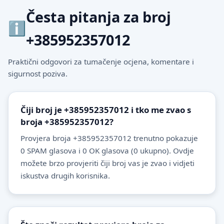
Česta pitanja za broj
+385952357012
Praktični odgovori za tumačenje ocjena, komentare i
sigurnost poziva.
Čiji broj je +385952357012 i tko me zvao s
broja +385952357012?
Provjera broja +385952357012 trenutno pokazuje
0 SPAM glasova i 0 OK glasova (0 ukupno). Ovdje
možete brzo provjeriti čiji broj vas je zvao i vidjeti
iskustva drugih korisnika.