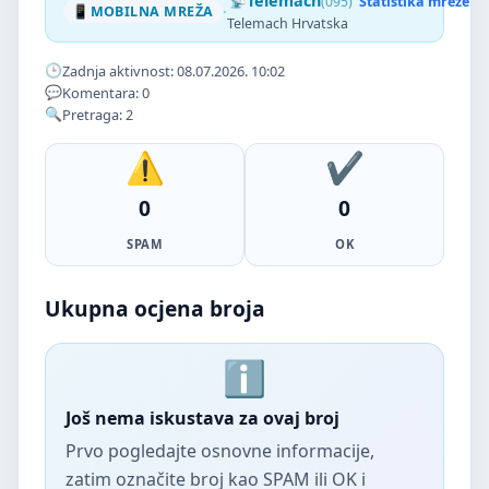
Telemach
(095)
Statistika mreže
·
MOBILNA MREŽA
Telemach Hrvatska
Zadnja aktivnost: 08.07.2026. 10:02
Komentara: 0
Pretraga: 2
0
0
SPAM
OK
Ukupna ocjena broja
Još nema iskustava za ovaj broj
Prvo pogledajte osnovne informacije,
zatim označite broj kao SPAM ili OK i