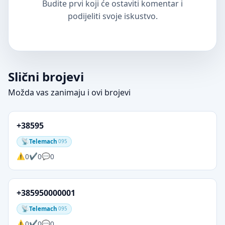
Budite prvi koji će ostaviti komentar i
podijeliti svoje iskustvo.
Slični brojevi
Možda vas zanimaju i ovi brojevi
+38595
Telemach
095
0
0
0
+385950000001
Telemach
095
0
0
0