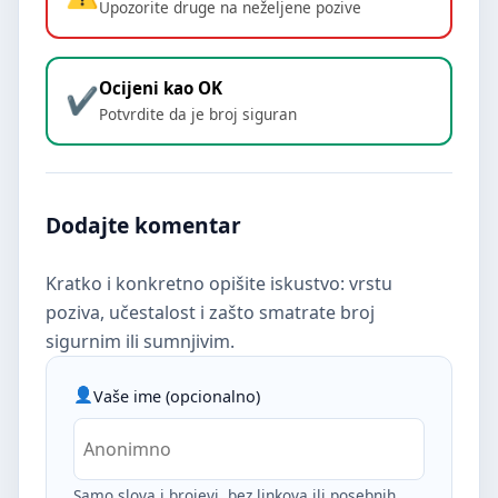
Upozorite druge na neželjene pozive
Ocijeni kao OK
Potvrdite da je broj siguran
Dodajte komentar
Kratko i konkretno opišite iskustvo: vrstu
poziva, učestalost i zašto smatrate broj
sigurnim ili sumnjivim.
Vaše ime (opcionalno)
Samo slova i brojevi, bez linkova ili posebnih