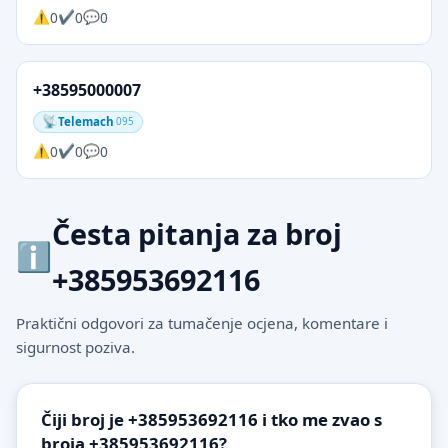
0
0
0
+38595000007
Telemach
095
0
0
0
Česta pitanja za broj
+385953692116
Praktični odgovori za tumačenje ocjena, komentare i
sigurnost poziva.
Čiji broj je +385953692116 i tko me zvao s
broja +385953692116?