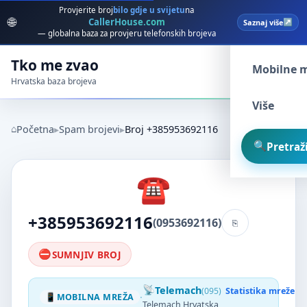
Provjerite broj
bilo gdje u svijetu
na
🌐
CallerHouse.com
Saznaj više
Spam broj
— globalna baza za provjeru telefonskih brojeva
Tko me zvao
Mobilne 
Hrvatska baza brojeva
Više
Početna
Spam brojevi
Broj +385953692116
Pretraži
+385953692116
(0953692116)
SUMNJIV BROJ
Telemach
(095)
Statistika mreže
·
MOBILNA MREŽA
Telemach Hrvatska