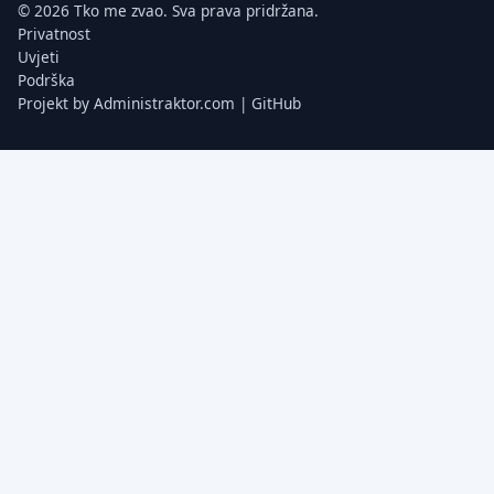
© 2026 Tko me zvao. Sva prava pridržana.
Privatnost
Uvjeti
Podrška
Projekt by
Administraktor.com
|
GitHub