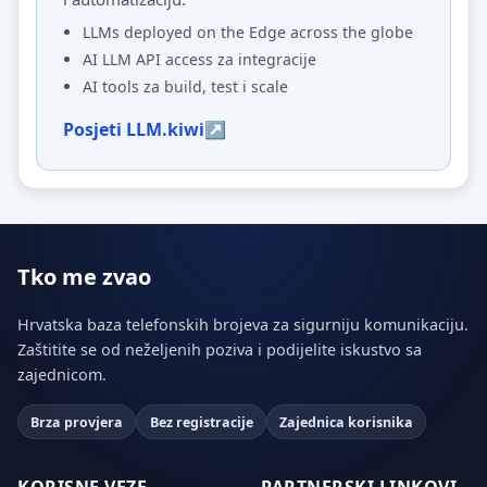
LLMs deployed on the Edge across the globe
AI LLM API access za integracije
AI tools za build, test i scale
Posjeti LLM.kiwi
Tko me zvao
Hrvatska baza telefonskih brojeva za sigurniju komunikaciju.
Zaštitite se od neželjenih poziva i podijelite iskustvo sa
zajednicom.
Brza provjera
Bez registracije
Zajednica korisnika