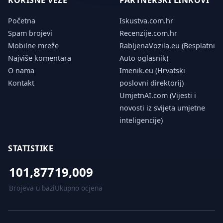
KORISNE VEZE
PARTNERSKI LINKOVI
Početna
Iskustva.com.hr
Spam brojevi
Recenzije.com.hr
Mobilne mreže
RabljenaVozila.eu (Besplatni
Najviše komentara
Auto oglasnik)
O nama
Imenik.eu (Hrvatski
Kontakt
poslovni direktorij)
UmjetnAI.com (Vijesti i
novosti iz svijeta umjetne
inteligencije)
STATISTIKE
101,877
19,009
Brojeva u bazi
Ukupno ocjena