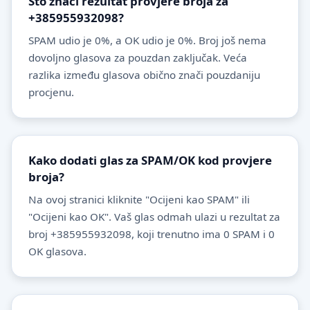
Što znači rezultat provjere broja za
+385955932098?
SPAM udio je 0%, a OK udio je 0%. Broj još nema
dovoljno glasova za pouzdan zaključak. Veća
razlika između glasova obično znači pouzdaniju
procjenu.
Kako dodati glas za SPAM/OK kod provjere
broja?
Na ovoj stranici kliknite "Ocijeni kao SPAM" ili
"Ocijeni kao OK". Vaš glas odmah ulazi u rezultat za
broj +385955932098, koji trenutno ima 0 SPAM i 0
OK glasova.