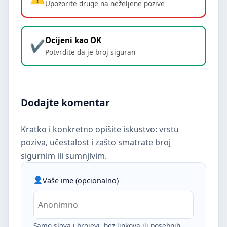
Upozorite druge na neželjene pozive
Ocijeni kao OK
Potvrdite da je broj siguran
Dodajte komentar
Kratko i konkretno opišite iskustvo: vrstu
poziva, učestalost i zašto smatrate broj
sigurnim ili sumnjivim.
Vaše ime (opcionalno)
Samo slova i brojevi, bez linkova ili posebnih