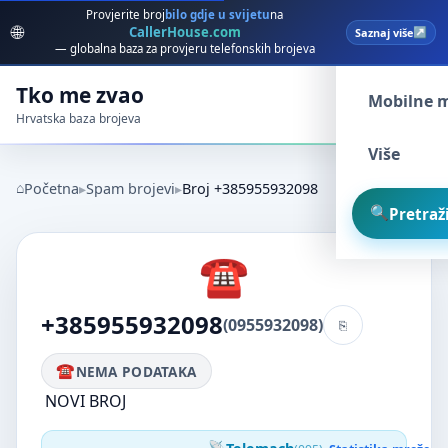
Provjerite broj
bilo gdje u svijetu
na
🌐
CallerHouse.com
Saznaj više
Spam broj
— globalna baza za provjeru telefonskih brojeva
Tko me zvao
Mobilne 
Hrvatska baza brojeva
Više
Početna
Spam brojevi
Broj +385955932098
Pretraži
+385955932098
(0955932098)
NEMA PODATAKA
NOVI BROJ