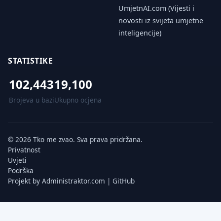
UmjetnAI.com (Vijesti i
novosti iz svijeta umjetne
inteligencije)
STATISTIKE
102,443
19,100
Brojeva u bazi
Ukupno ocjena
© 2026 Tko me zvao. Sva prava pridržana.
Privatnost
Uvjeti
Podrška
Projekt by
Administraktor.com
|
GitHub