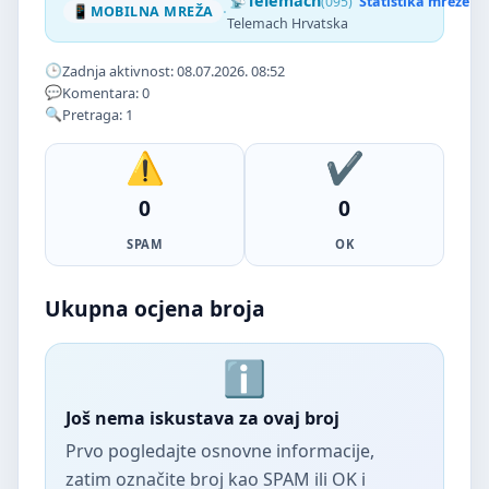
Telemach
(095)
Statistika mreže
·
MOBILNA MREŽA
Telemach Hrvatska
Zadnja aktivnost: 08.07.2026. 08:52
Komentara: 0
Pretraga: 1
0
0
SPAM
OK
Ukupna ocjena broja
Još nema iskustava za ovaj broj
Prvo pogledajte osnovne informacije,
zatim označite broj kao SPAM ili OK i