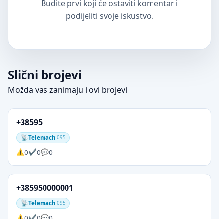
Budite prvi koji će ostaviti komentar i
podijeliti svoje iskustvo.
Slični brojevi
Možda vas zanimaju i ovi brojevi
+38595
Telemach
095
0
0
0
+385950000001
Telemach
095
0
0
0