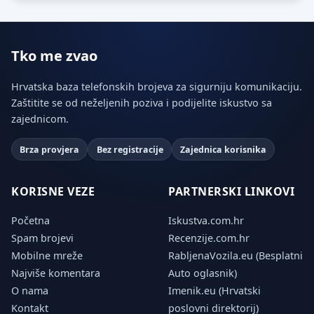
Tko me zvao
Hrvatska baza telefonskih brojeva za sigurniju komunikaciju.
Zaštitite se od neželjenih poziva i podijelite iskustvo sa
zajednicom.
Brza provjera
Bez registracije
Zajednica korisnika
KORISNE VEZE
PARTNERSKI LINKOVI
Početna
Iskustva.com.hr
Spam brojevi
Recenzije.com.hr
Mobilne mreže
RabljenaVozila.eu (Besplatni
Najviše komentara
Auto oglasnik)
O nama
Imenik.eu (Hrvatski
Kontakt
poslovni direktorij)