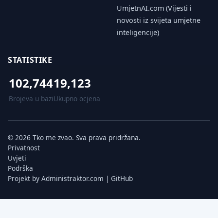
UmjetnAI.com (Vijesti i
novosti iz svijeta umjetne
inteligencije)
STATISTIKE
102,744
19,123
Brojeva u bazi
Ukupno ocjena
© 2026 Tko me zvao. Sva prava pridržana.
Privatnost
Uvjeti
Podrška
Projekt by
Administraktor.com
|
GitHub