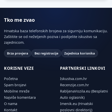
Tko me zvao
Hrvatska baza telefonskih brojeva za sigurniju komunikaciju.
Zaštitite se od neželjenih poziva i podijelite iskustvo sa
zajednicom.
Brza provjera
Bez registracije
Zajednica korisnika
KORISNE VEZE
PARTNERSKI LINKOVI
Početna
Iskustva.com.hr
Spam brojevi
Recenzije.com.hr
Mobilne mreže
RabljenaVozila.eu (Besplatni
Najviše komentara
Auto oglasnik)
O nama
Imenik.eu (Hrvatski
Kontakt
poslovni direktorij)