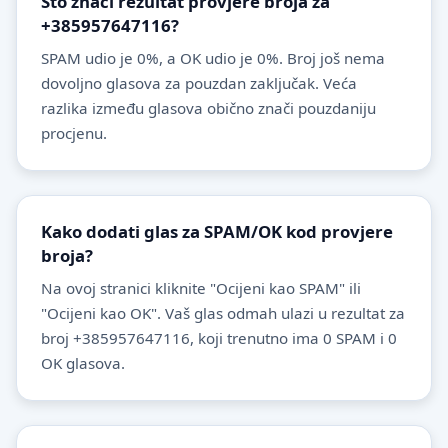
Što znači rezultat provjere broja za
+385957647116?
SPAM udio je 0%, a OK udio je 0%. Broj još nema
dovoljno glasova za pouzdan zaključak. Veća
razlika između glasova obično znači pouzdaniju
procjenu.
Kako dodati glas za SPAM/OK kod provjere
broja?
Na ovoj stranici kliknite "Ocijeni kao SPAM" ili
"Ocijeni kao OK". Vaš glas odmah ulazi u rezultat za
broj +385957647116, koji trenutno ima 0 SPAM i 0
OK glasova.