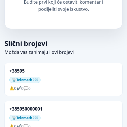
Budite prvi koji će ostaviti komentar i
podijeliti svoje iskustvo.
Slični brojevi
Možda vas zanimaju i ovi brojevi
+38595
Telemach
095
0
0
0
+385950000001
Telemach
095
0
0
0