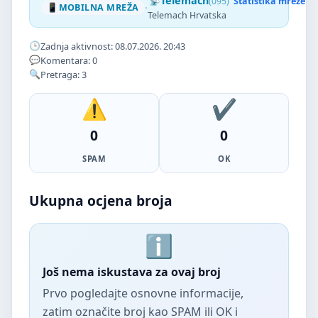
Telemach
(095)
Statistika mreže
·
MOBILNA MREŽA
Telemach Hrvatska
Zadnja aktivnost: 08.07.2026. 20:43
Komentara: 0
Pretraga: 3
0
0
SPAM
OK
Ukupna ocjena broja
Još nema iskustava za ovaj broj
Prvo pogledajte osnovne informacije,
zatim označite broj kao SPAM ili OK i