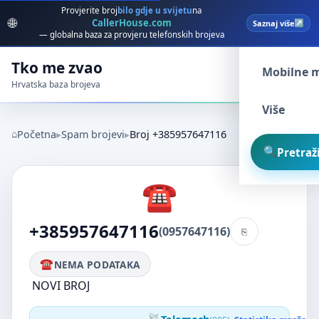
Provjerite broj
bilo gdje u svijetu
na
🌐
CallerHouse.com
Saznaj više
Spam broj
— globalna baza za provjeru telefonskih brojeva
Tko me zvao
Mobilne 
Hrvatska baza brojeva
Više
Početna
Spam brojevi
Broj +385957647116
Pretraži
+385957647116
(0957647116)
NEMA PODATAKA
NOVI BROJ