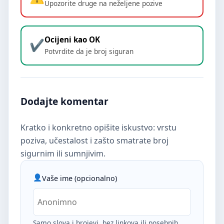
Upozorite druge na neželjene pozive
Ocijeni kao OK
Potvrdite da je broj siguran
Dodajte komentar
Kratko i konkretno opišite iskustvo: vrstu
poziva, učestalost i zašto smatrate broj
sigurnim ili sumnjivim.
Vaše ime (opcionalno)
Samo slova i brojevi, bez linkova ili posebnih