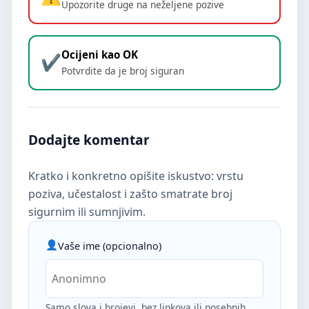
Upozorite druge na neželjene pozive
Ocijeni kao OK
Potvrdite da je broj siguran
Dodajte komentar
Kratko i konkretno opišite iskustvo: vrstu
poziva, učestalost i zašto smatrate broj
sigurnim ili sumnjivim.
Vaše ime (opcionalno)
Samo slova i brojevi, bez linkova ili posebnih