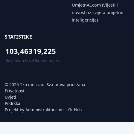
UmjetnAI.com (Vijesti i
novosti iz svijeta umjetne
inteligencije)
STATISTIKE
103,463
19,225
Brojeva u bazi
Ukupno ocjena
© 2026 Tko me zvao. Sva prava pridržana.
Privatnost
Uvjeti
Podrška
Projekt by
Administraktor.com
|
GitHub