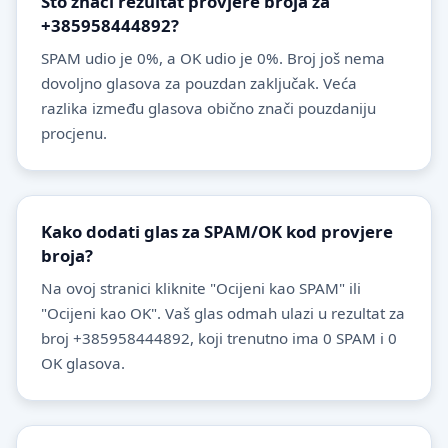
Što znači rezultat provjere broja za
+385958444892?
SPAM udio je 0%, a OK udio je 0%. Broj još nema
dovoljno glasova za pouzdan zaključak. Veća
razlika između glasova obično znači pouzdaniju
procjenu.
Kako dodati glas za SPAM/OK kod provjere
broja?
Na ovoj stranici kliknite "Ocijeni kao SPAM" ili
"Ocijeni kao OK". Vaš glas odmah ulazi u rezultat za
broj +385958444892, koji trenutno ima 0 SPAM i 0
OK glasova.