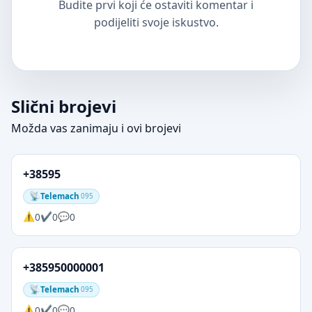
Budite prvi koji će ostaviti komentar i
podijeliti svoje iskustvo.
Slični brojevi
Možda vas zanimaju i ovi brojevi
+38595
Telemach
095
0
0
0
+385950000001
Telemach
095
0
0
0