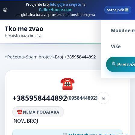
Provjerite broj
bilo gdje u svijetu
na
🌐
CallerHouse.com
Saznaj više
Spam broj
— globalna baza za provjeru telefonskih brojeva
Tko me zvao
Mobilne 
Hrvatska baza brojeva
Više
Početna
Spam brojevi
Broj +385958444892
Pretraži
+385958444892
(0958444892)
NEMA PODATAKA
NOVI BROJ