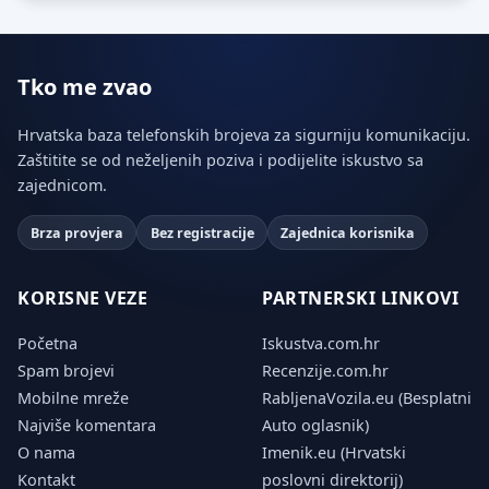
Tko me zvao
Hrvatska baza telefonskih brojeva za sigurniju komunikaciju.
Zaštitite se od neželjenih poziva i podijelite iskustvo sa
zajednicom.
Brza provjera
Bez registracije
Zajednica korisnika
KORISNE VEZE
PARTNERSKI LINKOVI
Početna
Iskustva.com.hr
Spam brojevi
Recenzije.com.hr
Mobilne mreže
RabljenaVozila.eu (Besplatni
Najviše komentara
Auto oglasnik)
O nama
Imenik.eu (Hrvatski
Kontakt
poslovni direktorij)