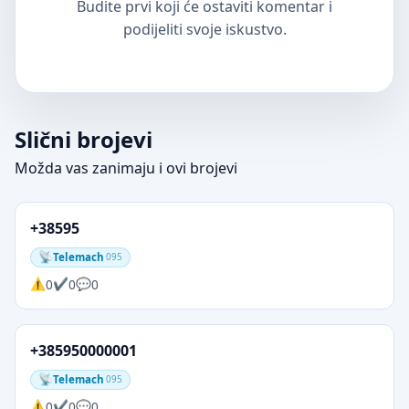
Budite prvi koji će ostaviti komentar i
podijeliti svoje iskustvo.
Slični brojevi
Možda vas zanimaju i ovi brojevi
+38595
Telemach
095
0
0
0
+385950000001
Telemach
095
0
0
0