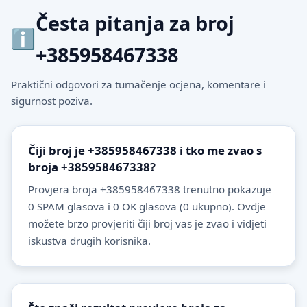
Česta pitanja za broj
+385958467338
Praktični odgovori za tumačenje ocjena, komentare i
sigurnost poziva.
Čiji broj je +385958467338 i tko me zvao s
broja +385958467338?
Provjera broja +385958467338 trenutno pokazuje
0 SPAM glasova i 0 OK glasova (0 ukupno). Ovdje
možete brzo provjeriti čiji broj vas je zvao i vidjeti
iskustva drugih korisnika.