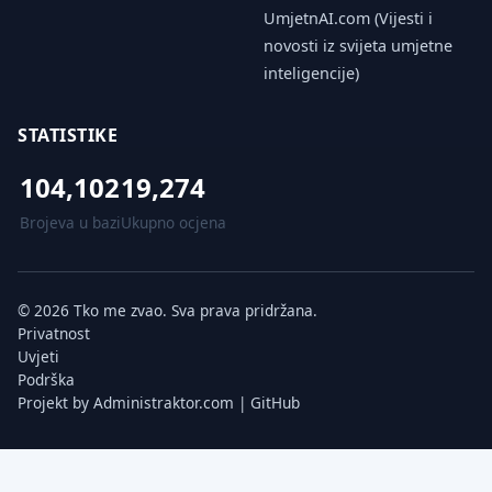
UmjetnAI.com (Vijesti i
novosti iz svijeta umjetne
inteligencije)
STATISTIKE
104,102
19,274
Brojeva u bazi
Ukupno ocjena
© 2026 Tko me zvao. Sva prava pridržana.
Privatnost
Uvjeti
Podrška
Projekt by
Administraktor.com
|
GitHub