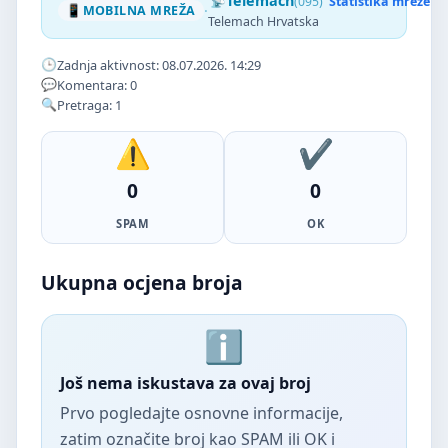
Telemach
(095)
Statistika mreže
·
MOBILNA MREŽA
Telemach Hrvatska
Zadnja aktivnost: 08.07.2026. 14:29
Komentara: 0
Pretraga: 1
0
0
SPAM
OK
Ukupna ocjena broja
Još nema iskustava za ovaj broj
Prvo pogledajte osnovne informacije,
zatim označite broj kao SPAM ili OK i