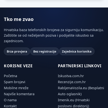
Tko me zvao
Hrvatska baza telefonskih brojeva za sigurniju komunikaciju.
Zaštitite se od neželjenih poziva i podijelite iskustvo sa
zajednicom.
Brza provjera
Bez registracije
Zajednica korisnika
KORISNE VEZE
PARTNERSKI LINKOVI
Početna
Iskustva.com.hr
Spam brojevi
Recenzije.com.hr
Mobilne mreže
RabljenaVozila.eu (Besplatni
Najviše komentara
Auto oglasnik)
O nama
Imenik.eu (Hrvatski
Kontakt
poslovni direktorij)