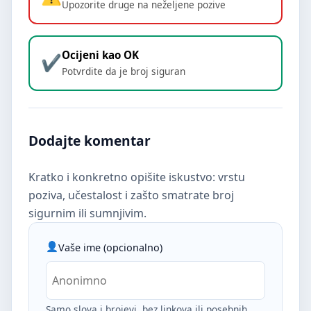
Upozorite druge na neželjene pozive
Ocijeni kao OK
Potvrdite da je broj siguran
Dodajte komentar
Kratko i konkretno opišite iskustvo: vrstu
poziva, učestalost i zašto smatrate broj
sigurnim ili sumnjivim.
Vaše ime (opcionalno)
Samo slova i brojevi, bez linkova ili posebnih