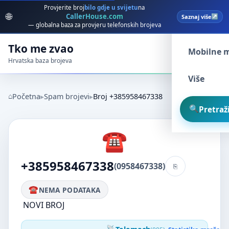
Provjerite broj
bilo gdje u svijetu
na
🌐
CallerHouse.com
Saznaj više
Spam broj
— globalna baza za provjeru telefonskih brojeva
Tko me zvao
Mobilne 
Hrvatska baza brojeva
Više
Početna
Spam brojevi
Broj +385958467338
Pretraži
+385958467338
(0958467338)
NEMA PODATAKA
NOVI BROJ