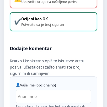
Upozorite druge na neželjene pozive
Ocijeni kao OK
Potvrdite da je broj siguran
Dodajte komentar
Kratko i konkretno opišite iskustvo: vrstu
poziva, učestalost i zašto smatrate broj
sigurnim ili sumnjivim.
Vaše ime (opcionalno)
Samo slova i brojevi, bez linkova ili posebnih