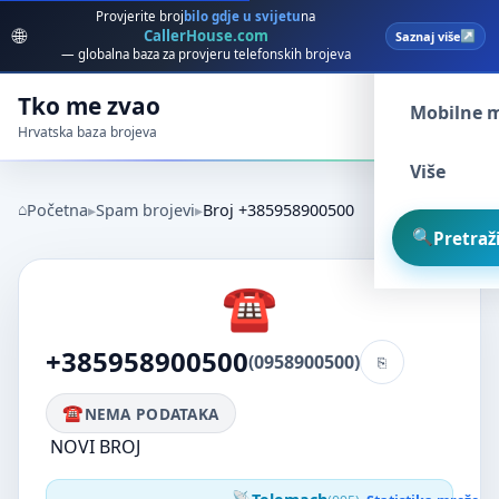
Provjerite broj
bilo gdje u svijetu
na
🌐
CallerHouse.com
Saznaj više
Spam broj
— globalna baza za provjeru telefonskih brojeva
Tko me zvao
Mobilne 
Hrvatska baza brojeva
Više
Početna
Spam brojevi
Broj +385958900500
Pretraži
+385958900500
(0958900500)
NEMA PODATAKA
NOVI BROJ