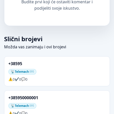
Budite prvi koji će ostaviti komentar i
podijeliti svoje iskustvo.
Slični brojevi
Možda vas zanimaju i ovi brojevi
+38595
Telemach
095
0
0
0
+385950000001
Telemach
095
0
0
0