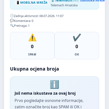
Telemach
(095)
Statistika mreže
·
MOBILNA MREŽA
Telemach Hrvatska
Zadnja aktivnost: 08.07.2026. 11:07
Komentara: 0
Pretraga: 1
0
0
SPAM
OK
Ukupna ocjena broja
Još nema iskustava za ovaj broj
Prvo pogledajte osnovne informacije,
zatim označite broj kao SPAM ili OK i