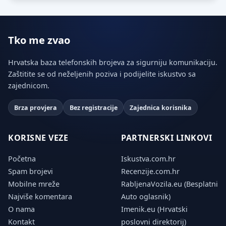
Tko me zvao
Hrvatska baza telefonskih brojeva za sigurniju komunikaciju.
Zaštitite se od neželjenih poziva i podijelite iskustvo sa
zajednicom.
Brza provjera
Bez registracije
Zajednica korisnika
KORISNE VEZE
PARTNERSKI LINKOVI
Početna
Iskustva.com.hr
Spam brojevi
Recenzije.com.hr
Mobilne mreže
RabljenaVozila.eu (Besplatni
Najviše komentara
Auto oglasnik)
O nama
Imenik.eu (Hrvatski
Kontakt
poslovni direktorij)