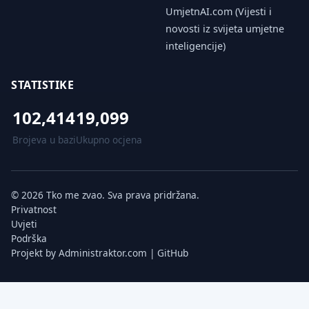
UmjetnAI.com (Vijesti i
novosti iz svijeta umjetne
inteligencije)
STATISTIKE
102,414
19,099
Brojeva u bazi
Ukupno ocjena
© 2026 Tko me zvao. Sva prava pridržana.
Privatnost
Uvjeti
Podrška
Projekt by
Administraktor.com
|
GitHub