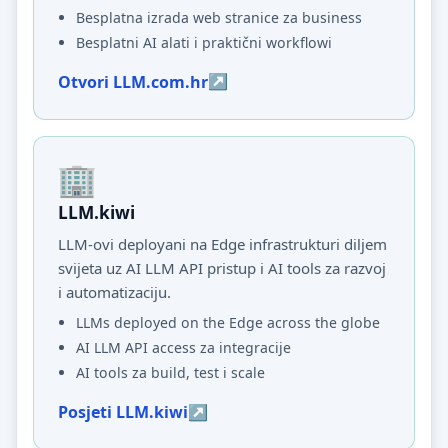
Besplatna izrada web stranice za business
Besplatni AI alati i praktični workflowi
Otvori LLM.com.hr
LLM.kiwi
LLM-ovi deployani na Edge infrastrukturi diljem
svijeta uz AI LLM API pristup i AI tools za razvoj
i automatizaciju.
LLMs deployed on the Edge across the globe
AI LLM API access za integracije
AI tools za build, test i scale
Posjeti LLM.kiwi