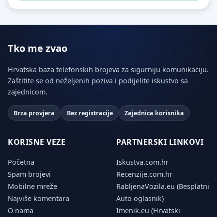
Tko me zvao
Hrvatska baza telefonskih brojeva za sigurniju komunikaciju.
Zaštitite se od neželjenih poziva i podijelite iskustvo sa
zajednicom.
Brza provjera
Bez registracije
Zajednica korisnika
KORISNE VEZE
PARTNERSKI LINKOVI
Početna
Iskustva.com.hr
Spam brojevi
Recenzije.com.hr
Mobilne mreže
RabljenaVozila.eu (Besplatni
Najviše komentara
Auto oglasnik)
O nama
Imenik.eu (Hrvatski