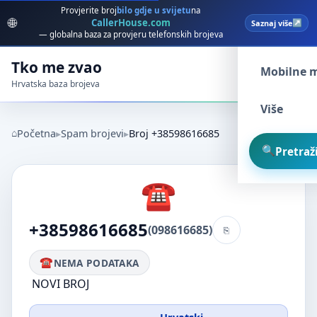
Provjerite broj
bilo gdje u svijetu
na
🌐
CallerHouse.com
Saznaj više
Spam broj
— globalna baza za provjeru telefonskih brojeva
Tko me zvao
Mobilne 
Hrvatska baza brojeva
Više
Početna
Spam brojevi
Broj +38598616685
Pretraži
+38598616685
(098616685)
NEMA PODATAKA
NOVI BROJ