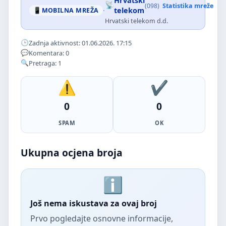
Hrvatski
(098)
Statistika mreže
·
telekom
MOBILNA MREŽA
Hrvatski telekom d.d.
Zadnja aktivnost: 01.06.2026. 17:15
Komentara: 0
Pretraga: 1
0
0
SPAM
OK
Ukupna ocjena broja
Još nema iskustava za ovaj broj
Prvo pogledajte osnovne informacije,