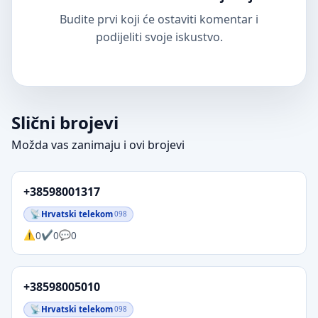
Budite prvi koji će ostaviti komentar i
podijeliti svoje iskustvo.
Slični brojevi
Možda vas zanimaju i ovi brojevi
+38598001317
Hrvatski telekom
098
0
0
0
+38598005010
Hrvatski telekom
098