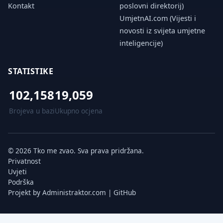
Kontakt
poslovni direktorij)
UmjetnAI.com (Vijesti i
novosti iz svijeta umjetne
inteligencije)
STATISTIKE
102,158
19,059
Brojeva u bazi
Ukupno ocjena
© 2026 Tko me zvao. Sva prava pridržana.
Privatnost
Uvjeti
Podrška
Projekt by
Administraktor.com
|
GitHub