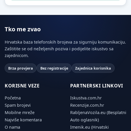
Tko me zvao
Hrvatska baza telefonskih brojeva za sigurniju komunikaciju.
Zaštitite se od neželjenih poziva i podijelite iskustvo sa
zajednicom.
Brza provjera
Bez registracije
Zajednica korisnika
KORISNE VEZE
PARTNERSKI LINKOVI
Početna
Iskustva.com.hr
Spam brojevi
Recenzije.com.hr
Mobilne mreže
RabljenaVozila.eu (Besplatni
Najviše komentara
Auto oglasnik)
O nama
Imenik.eu (Hrvatski