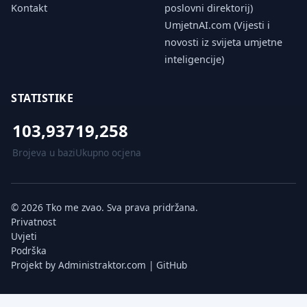
Kontakt
poslovni direktorij)
UmjetnAI.com (Vijesti i
novosti iz svijeta umjetne
inteligencije)
STATISTIKE
103,937
19,258
Brojeva u bazi
Ukupno ocjena
© 2026 Tko me zvao. Sva prava pridržana.
Privatnost
Uvjeti
Podrška
Projekt by
Administraktor.com
|
GitHub