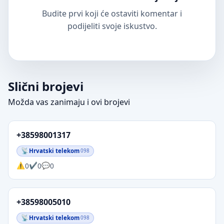
Budite prvi koji će ostaviti komentar i
podijeliti svoje iskustvo.
Slični brojevi
Možda vas zanimaju i ovi brojevi
+38598001317
Hrvatski telekom
098
0
0
0
+38598005010
Hrvatski telekom
098