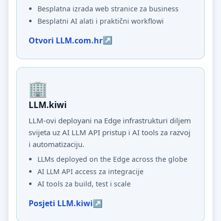
Besplatna izrada web stranice za business
Besplatni AI alati i praktični workflowi
Otvori LLM.com.hr
LLM.kiwi
LLM-ovi deployani na Edge infrastrukturi diljem
svijeta uz AI LLM API pristup i AI tools za razvoj
i automatizaciju.
LLMs deployed on the Edge across the globe
AI LLM API access za integracije
AI tools za build, test i scale
Posjeti LLM.kiwi