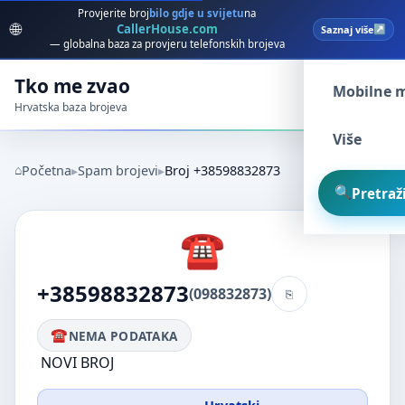
Provjerite broj
bilo gdje u svijetu
na
🌐
CallerHouse.com
Saznaj više
Spam broj
— globalna baza za provjeru telefonskih brojeva
Tko me zvao
Mobilne 
Hrvatska baza brojeva
Više
Početna
Spam brojevi
Broj +38598832873
Pretraži
+38598832873
(098832873)
NEMA PODATAKA
NOVI BROJ