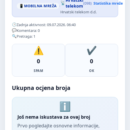
Hrvatski
(098)
Statistika mreže
·
telekom
MOBILNA MREŽA
Hrvatski telekom d.d.
Zadnja aktivnost: 09.07.2026. 06:40
Komentara: 0
Pretraga: 1
0
0
SPAM
OK
Ukupna ocjena broja
Još nema iskustava za ovaj broj
Prvo pogledajte osnovne informacije,