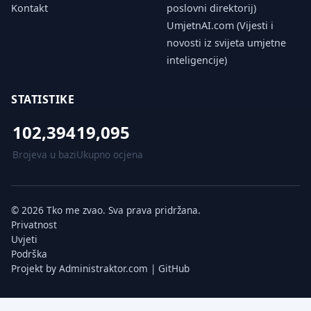
Kontakt
poslovni direktorij)
UmjetnAI.com (Vijesti i
novosti iz svijeta umjetne
inteligencije)
STATISTIKE
102,394
19,095
Brojeva u bazi
Ukupno ocjena
© 2026 Tko me zvao. Sva prava pridržana.
Privatnost
Uvjeti
Podrška
Projekt by
Administraktor.com
|
GitHub