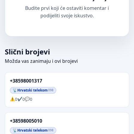
Budite prvi koji će ostaviti komentar i
podijeliti svoje iskustvo.
Slični brojevi
Možda vas zanimaju i ovi brojevi
+38598001317
Hrvatski telekom
098
0
0
0
+38598005010
Hrvatski telekom
098