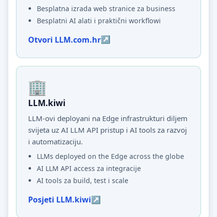
Besplatna izrada web stranice za business
Besplatni AI alati i praktični workflowi
Otvori LLM.com.hr
LLM.kiwi
LLM-ovi deployani na Edge infrastrukturi diljem
svijeta uz AI LLM API pristup i AI tools za razvoj
i automatizaciju.
LLMs deployed on the Edge across the globe
AI LLM API access za integracije
AI tools za build, test i scale
Posjeti LLM.kiwi