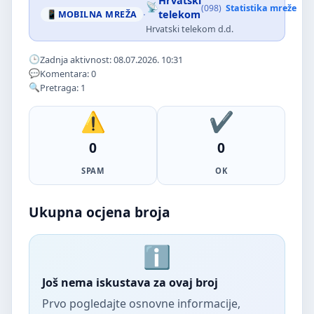
Hrvatski
(098)
Statistika mreže
·
telekom
MOBILNA MREŽA
Hrvatski telekom d.d.
Zadnja aktivnost: 08.07.2026. 10:31
Komentara: 0
Pretraga: 1
0
0
SPAM
OK
Ukupna ocjena broja
Još nema iskustava za ovaj broj
Prvo pogledajte osnovne informacije,