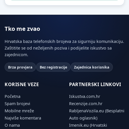
Tko me zvao
Hrvatska baza telefonskih brojeva za sigurniju komunikaciju.
Zaštitite se od neželjenih poziva i podijelite iskustvo sa
zajednicom.
Brza provjera
Bez registracije
Zajednica korisnika
KORISNE VEZE
PARTNERSKI LINKOVI
Početna
Iskustva.com.hr
Spam brojevi
Recenzije.com.hr
Mobilne mreže
RabljenaVozila.eu (Besplatni
Najviše komentara
Auto oglasnik)
O nama
Imenik.eu (Hrvatski