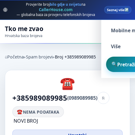
Provjerite broj
bilo gdje u svijetu
na
🌐
CallerHouse.com
Saznaj više
Spam broj
— globalna baza za provjeru telefonskih brojeva
Tko me zvao
Mobilne 
Hrvatska baza brojeva
Više
Početna
Spam brojevi
Broj +385989089985
Pretraži
+385989089985
(0989089985)
NEMA PODATAKA
NOVI BROJ