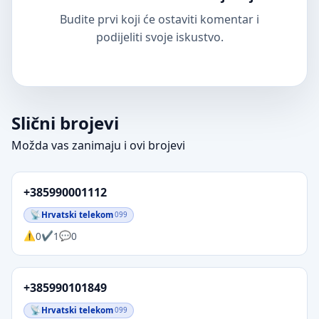
Budite prvi koji će ostaviti komentar i
podijeliti svoje iskustvo.
Slični brojevi
Možda vas zanimaju i ovi brojevi
+385990001112
Hrvatski telekom
099
0
1
0
+385990101849
Hrvatski telekom
099