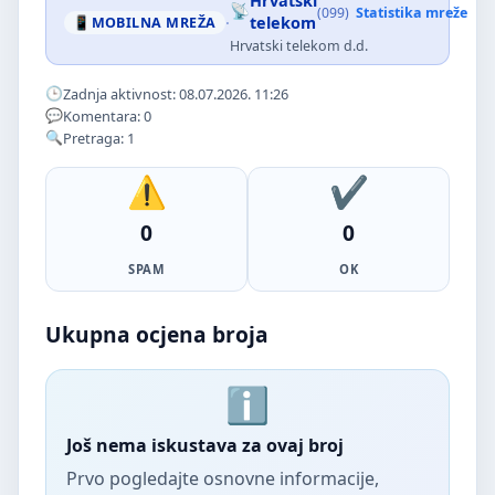
Hrvatski
(099)
Statistika mreže
·
telekom
MOBILNA MREŽA
Hrvatski telekom d.d.
Zadnja aktivnost: 08.07.2026. 11:26
Komentara: 0
Pretraga: 1
0
0
SPAM
OK
Ukupna ocjena broja
Još nema iskustava za ovaj broj
Prvo pogledajte osnovne informacije,