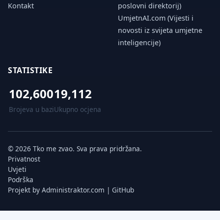
Kontakt
poslovni direktorij)
UmjetnAI.com (Vijesti i
novosti iz svijeta umjetne
inteligencije)
STATISTIKE
102,600
19,112
Brojeva u bazi
Ukupno ocjena
© 2026 Tko me zvao. Sva prava pridržana.
Privatnost
Uvjeti
Podrška
Projekt by
Administraktor.com
|
GitHub