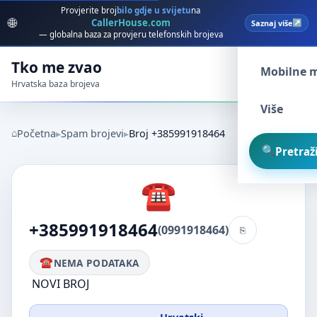
Provjerite broj
bilo gdje u svijetu
na
🌐
CallerHouse.com
Saznaj više
Spam broj
— globalna baza za provjeru telefonskih brojeva
Tko me zvao
Mobilne 
Hrvatska baza brojeva
Više
Početna
Spam brojevi
Broj +385991918464
Pretraži
+385991918464
(0991918464)
NEMA PODATAKA
NOVI BROJ