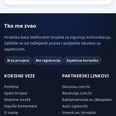
Tko me zvao
Hrvatska baza telefonskih brojeva za sigurniju komunikaciju.
Zaštitite se od neželjenih poziva i podijelite iskustvo sa
zajednicom.
Brza provjera
Bez registracije
Zajednica korisnika
KORISNE VEZE
PARTNERSKI LINKOVI
Početna
Iskustva.com.hr
Spam brojevi
Recenzije.com.hr
Mobilne mreže
RabljenaVozila.eu (Besplatni
Najviše komentara
Auto oglasnik)
O nama
Imenik.eu (Hrvatski