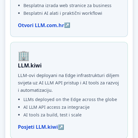
Besplatna izrada web stranice za business
Besplatni AI alati i praktični workflowi
Otvori LLM.com.hr
LLM.kiwi
LLM-ovi deployani na Edge infrastrukturi diljem
svijeta uz AI LLM API pristup i AI tools za razvoj
i automatizaciju.
LLMs deployed on the Edge across the globe
AI LLM API access za integracije
AI tools za build, test i scale
Posjeti LLM.kiwi