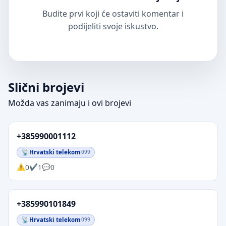
Budite prvi koji će ostaviti komentar i
podijeliti svoje iskustvo.
Slični brojevi
Možda vas zanimaju i ovi brojevi
+385990001112
Hrvatski telekom
099
0
1
0
+385990101849
Hrvatski telekom
099