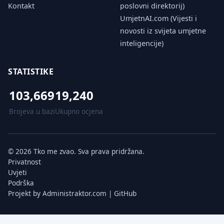
Kontakt
poslovni direktorij)
UmjetnAI.com (Vijesti i
novosti iz svijeta umjetne
inteligencije)
STATISTIKE
103,669
19,240
Brojeva u bazi
Ukupno ocjena
© 2026 Tko me zvao. Sva prava pridržana.
Privatnost
Uvjeti
Podrška
Projekt by
Administraktor.com
|
GitHub