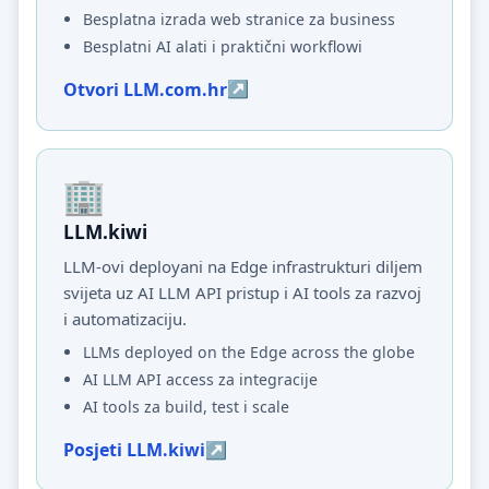
Besplatna izrada web stranice za business
Besplatni AI alati i praktični workflowi
Otvori LLM.com.hr
LLM.kiwi
LLM-ovi deployani na Edge infrastrukturi diljem
svijeta uz AI LLM API pristup i AI tools za razvoj
i automatizaciju.
LLMs deployed on the Edge across the globe
AI LLM API access za integracije
AI tools za build, test i scale
Posjeti LLM.kiwi