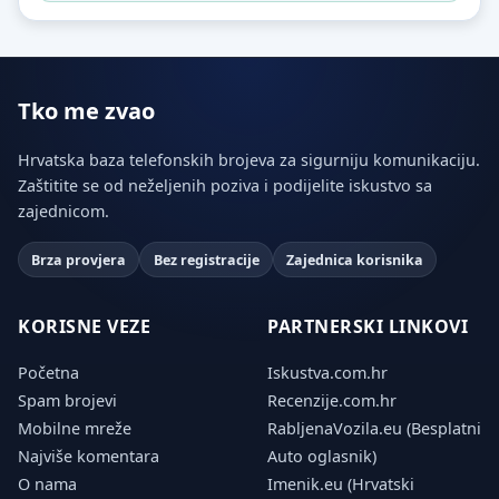
Tko me zvao
Hrvatska baza telefonskih brojeva za sigurniju komunikaciju.
Zaštitite se od neželjenih poziva i podijelite iskustvo sa
zajednicom.
Brza provjera
Bez registracije
Zajednica korisnika
KORISNE VEZE
PARTNERSKI LINKOVI
Početna
Iskustva.com.hr
Spam brojevi
Recenzije.com.hr
Mobilne mreže
RabljenaVozila.eu (Besplatni
Najviše komentara
Auto oglasnik)
O nama
Imenik.eu (Hrvatski