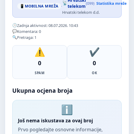
Hrvatski
(099)
Statistika mreže
·
telekom
MOBILNA MREŽA
Hrvatski telekom d.d.
Zadnja aktivnost: 08.07.2026. 10:43
Komentara: 0
Pretraga: 1
0
0
SPAM
OK
Ukupna ocjena broja
Još nema iskustava za ovaj broj
Prvo pogledajte osnovne informacije,