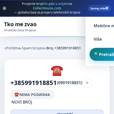
Provjerite broj
bilo gdje u svijetu
na
🌐
CallerHouse.com
Saznaj više
Spam broj
— globalna baza za provjeru telefonskih brojeva
Tko me zvao
Mobilne 
Hrvatska baza brojeva
Više
Početna
Spam brojevi
Broj +385991918851
Pretraži
+385991918851
(0991918851)
NEMA PODATAKA
NOVI BROJ