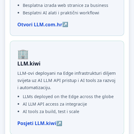
Besplatna izrada web stranice za business
Besplatni AI alati i praktični workflowi
Otvori LLM.com.hr
LLM.kiwi
LLM-ovi deployani na Edge infrastrukturi diljem
svijeta uz AI LLM API pristup i AI tools za razvoj
i automatizaciju.
LLMs deployed on the Edge across the globe
AI LLM API access za integracije
AI tools za build, test i scale
Posjeti LLM.kiwi