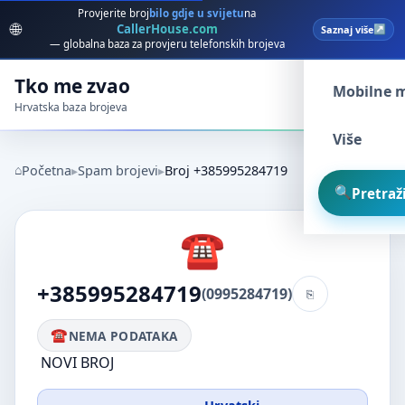
Provjerite broj
bilo gdje u svijetu
na
🌐
CallerHouse.com
Saznaj više
Spam broj
— globalna baza za provjeru telefonskih brojeva
Tko me zvao
Mobilne 
Hrvatska baza brojeva
Više
Početna
Spam brojevi
Broj +385995284719
Pretraži
+385995284719
(0995284719)
NEMA PODATAKA
NOVI BROJ