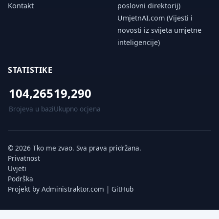
Kontakt
poslovni direktorij)
UmjetnAI.com (Vijesti i
novosti iz svijeta umjetne
inteligencije)
STATISTIKE
104,265
19,290
Brojeva u bazi
Ukupno ocjena
© 2026 Tko me zvao. Sva prava pridržana.
Privatnost
Uvjeti
Podrška
Projekt by
Administraktor.com
|
GitHub