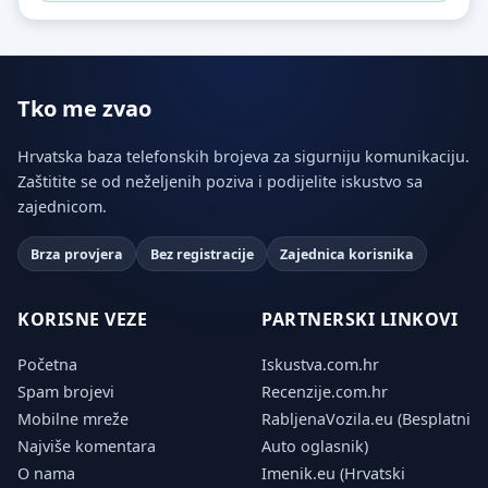
Tko me zvao
Hrvatska baza telefonskih brojeva za sigurniju komunikaciju.
Zaštitite se od neželjenih poziva i podijelite iskustvo sa
zajednicom.
Brza provjera
Bez registracije
Zajednica korisnika
KORISNE VEZE
PARTNERSKI LINKOVI
Početna
Iskustva.com.hr
Spam brojevi
Recenzije.com.hr
Mobilne mreže
RabljenaVozila.eu (Besplatni
Najviše komentara
Auto oglasnik)
O nama
Imenik.eu (Hrvatski