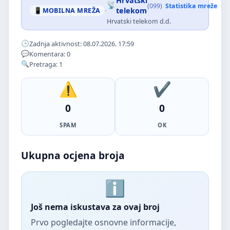
Hrvatski
(099)
Statistika mreže
·
telekom
MOBILNA MREŽA
Hrvatski telekom d.d.
Zadnja aktivnost: 08.07.2026. 17:59
Komentara: 0
Pretraga: 1
0
0
SPAM
OK
Ukupna ocjena broja
Još nema iskustava za ovaj broj
Prvo pogledajte osnovne informacije,