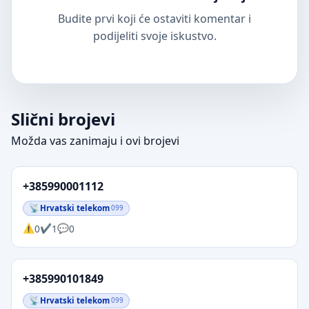
Budite prvi koji će ostaviti komentar i
podijeliti svoje iskustvo.
Slični brojevi
Možda vas zanimaju i ovi brojevi
+385990001112
Hrvatski telekom
099
0
1
0
+385990101849
Hrvatski telekom
099