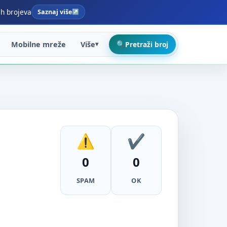
ih brojeva
Saznaj više
Mobilne mreže
Više
Pretraži broj
0
0
SPAM
OK