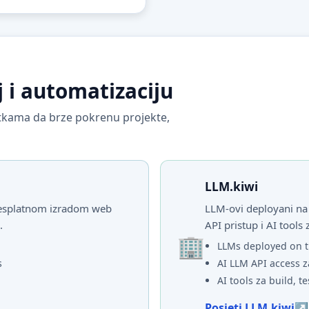
j i automatizaciju
vrtkama da brze pokrenu projekte,
LLM.kiwi
 besplatnom izradom web
LLM-ovi deployani na 
.
API pristup i AI tools 
LLMs deployed on t
s
AI LLM API access z
AI tools za build, te
Posjeti LLM.kiwi