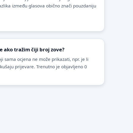
azlika između glasova obično znači pouzdaniju
ako tražim čiji broj zove?
i sama ocjena ne može prikazati, npr. je li
pokušaju prijevare. Trenutno je objavljeno 0