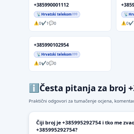
+385990001112
+385
Hrvatski telekom
Hr
099
0
1
0
0
+385990102954
Hrvatski telekom
099
0
0
0
Česta pitanja za broj
Praktični odgovori za tumačenje ocjena, komentare
Čiji broj je +385995292754 i tko me zvao
+385995292754?