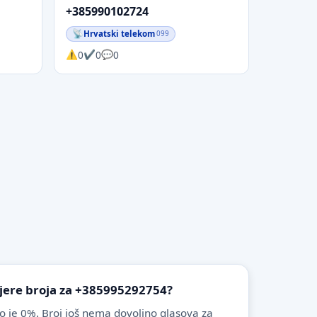
+385990102724
Hrvatski telekom
099
0
0
0
vjere broja za +385995292754?
o je 0%. Broj još nema dovoljno glasova za