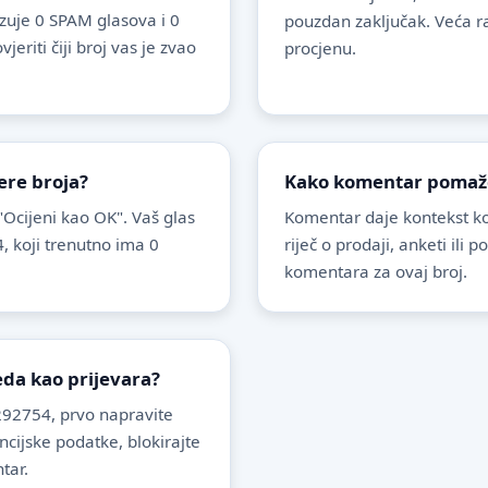
uje 0 SPAM glasova i 0
pouzdan zaključak. Veća r
riti čiji broj vas je zvao
procjenu.
ere broja?
Kako komentar pomaže 
 "Ocijeni kao OK". Vaš glas
Komentar daje kontekst koj
, koji trenutno ima 0
riječ o prodaji, anketi ili 
komentara za ovaj broj.
leda kao prijevara?
92754, prvo napravite
ancijske podatke, blokirajte
tar.