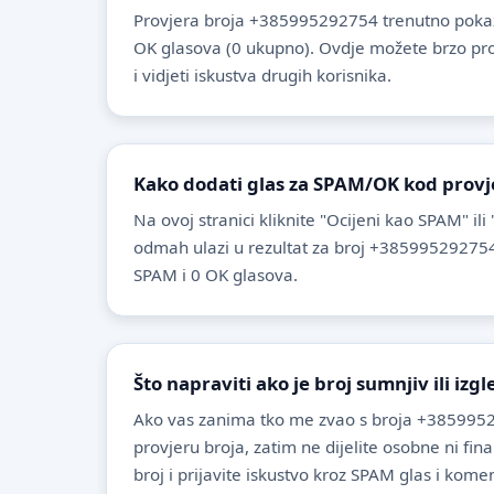
Provjera broja +385995292754 trenutno pokaz
OK glasova (0 ukupno). Ovdje možete brzo provje
i vidjeti iskustva drugih korisnika.
Kako dodati glas za SPAM/OK kod provj
Na ovoj stranici kliknite "Ocijeni kao SPAM" ili
odmah ulazi u rezultat za broj +385995292754
SPAM i 0 OK glasova.
Što napraviti ako je broj sumnjiv ili izg
Ako vas zanima tko me zvao s broja +3859952
provjeru broja, zatim ne dijelite osobne ni fin
broj i prijavite iskustvo kroz SPAM glas i komen