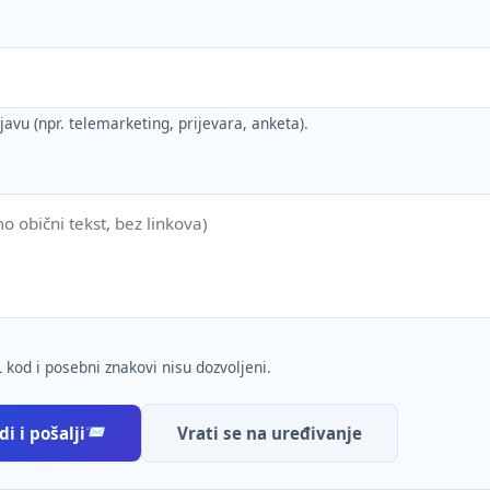
ijavu (npr. telemarketing, prijevara, anketa).
 kod i posebni znakovi nisu dozvoljeni.
i i pošalji
Vrati se na uređivanje