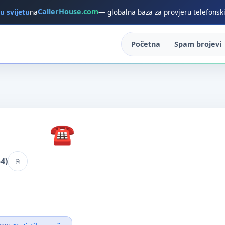
CallerHouse.com
 u svijetu
na
— globalna baza za provjeru telefonsk
Početna
Spam brojevi
4)