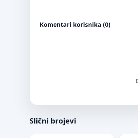
Komentari korisnika (
0
)
B
Slični brojevi