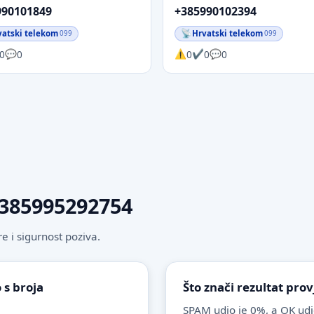
990101849
+385990102394
vatski telekom
Hrvatski telekom
099
099
0
0
0
0
0
 +385995292754
 i sigurnost poziva.
 s broja
Što znači rezultat pro
SPAM udio je 0%, a OK udi