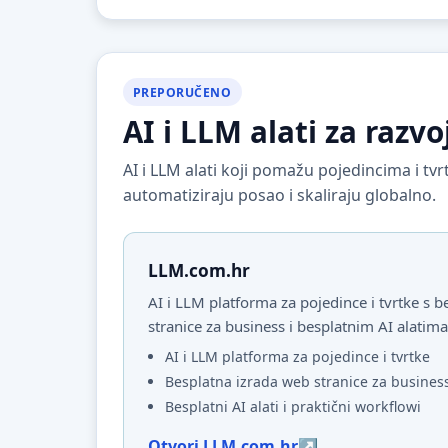
PREPORUČENO
AI i LLM alati za razvo
AI i LLM alati koji pomažu pojedincima i t
automatiziraju posao i skaliraju globalno.
LLM.com.hr
AI i LLM platforma za pojedince i tvrtke s
stranice za business i besplatnim AI alatima
AI i LLM platforma za pojedince i tvrtke
Besplatna izrada web stranice za busines
Besplatni AI alati i praktični workflowi
Otvori LLM.com.hr