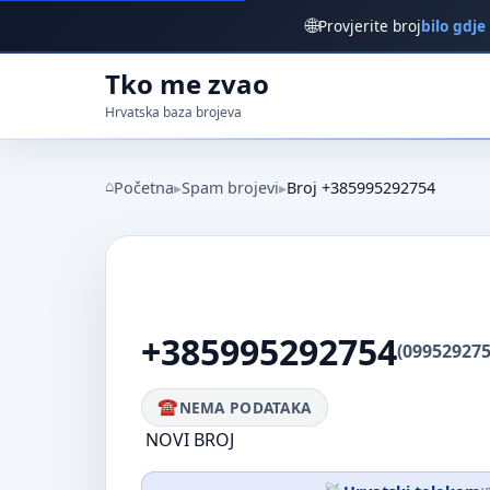
🌐
Provjerite broj
bilo gdje
Tko me zvao
Hrvatska baza brojeva
Početna
Spam brojevi
Broj +385995292754
+385995292754
(099529275
NEMA PODATAKA
NOVI BROJ