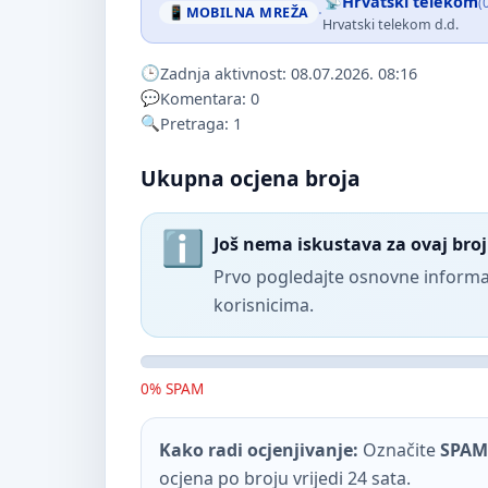
Hrvatski telekom
(
·
MOBILNA MREŽA
Hrvatski telekom d.d.
Zadnja aktivnost: 08.07.2026. 08:16
Komentara: 0
Pretraga: 1
Ukupna ocjena broja
Još nema iskustava za ovaj broj
Prvo pogledajte osnovne informac
korisnicima.
0% SPAM
Kako radi ocjenjivanje:
Označite
SPAM
ocjena po broju vrijedi 24 sata.