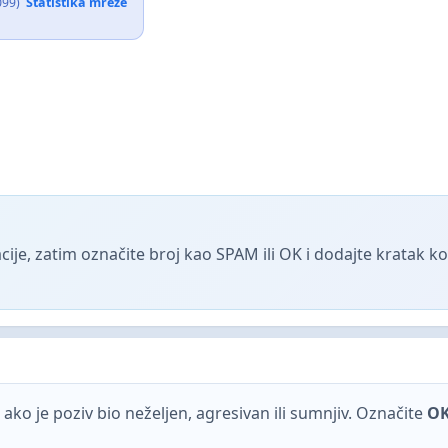
099)
Statistika mreže
ije, zatim označite broj kao SPAM ili OK i dodajte kratak 
ako je poziv bio neželjen, agresivan ili sumnjiv. Označite
O