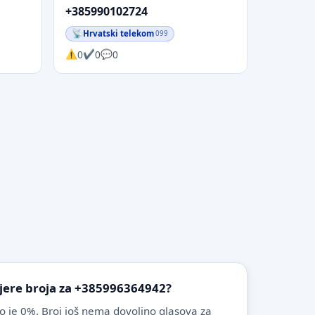
+385990102724
Hrvatski telekom
099
0
0
0
vjere broja za +385996364942?
o je 0%. Broj još nema dovoljno glasova za