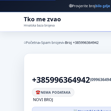
🌐
Provjerite broj
bilo gdje
Tko me zvao
Hrvatska baza brojeva
Početna
Spam brojevi
Broj +385996364942
+385996364942
(099636494
NEMA PODATAKA
NOVI BROJ