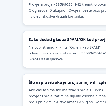
Provjera broja +385996364942 trenutno pokaz
OK glasova (0 ukupno). Ovdje možete brzo provje
i vidjeti iskustva drugih korisnika.
Kako dodati glas za SPAM/OK kod provj
Na ovoj stranici kliknite "Ocijeni kao SPAM" ili
odmah ulazi u rezultat za broj +385996364942
SPAM i 0 OK glasova.
Što napraviti ako je broj sumnjiv ili izg
Ako vas zanima tko me zvao s broja +3859963
provjeru broja, zatim ne dijelite osobne ni fin
broj i prijavite iskustvo kroz SPAM glas i komen