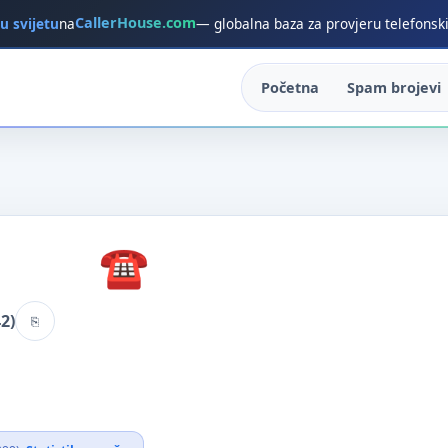
CallerHouse.com
 u svijetu
na
— globalna baza za provjeru telefonsk
Početna
Spam brojevi
2)