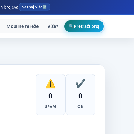
ih brojeva
Saznaj više
Mobilne mreže
Više
Pretraži broj
0
0
SPAM
OK