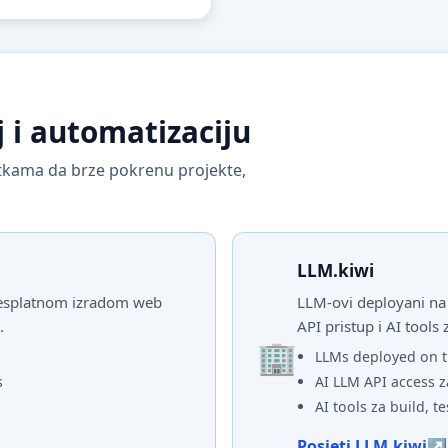
j i automatizaciju
vrtkama da brze pokrenu projekte,
LLM.kiwi
 besplatnom izradom web
LLM-ovi deployani na 
.
API pristup i AI tools 
LLMs deployed on t
s
AI LLM API access z
AI tools za build, te
Posjeti LLM.kiwi