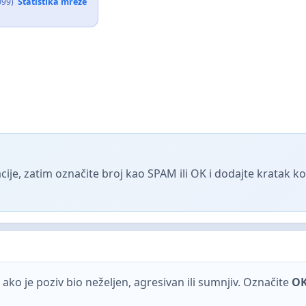
099)
Statistika mreže
ije, zatim označite broj kao SPAM ili OK i dodajte kratak 
ako je poziv bio neželjen, agresivan ili sumnjiv. Označite
O