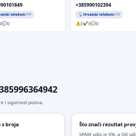
990101849
+385990102394
vatski telekom
Hrvatski telekom
099
099
0
0
0
0
0
 +385996364942
 i sigurnost poziva.
 s broja
Što znači rezultat pro
SPAM udio je 0%, a OK udi