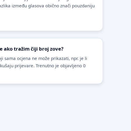
azlika između glasova obično znači pouzdaniju
ako tražim čiji broj zove?
i sama ocjena ne može prikazati, npr. je li
pokušaju prijevare. Trenutno je objavljeno 0