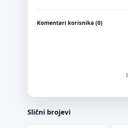
Komentari korisnika (
0
)
B
Slični brojevi