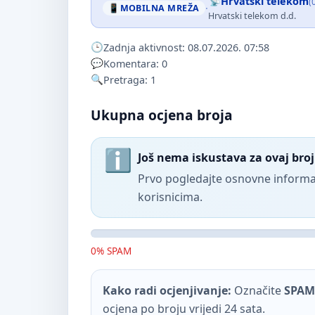
Hrvatski telekom
(
·
MOBILNA MREŽA
Hrvatski telekom d.d.
Zadnja aktivnost: 08.07.2026. 07:58
Komentara: 0
Pretraga: 1
Ukupna ocjena broja
Još nema iskustava za ovaj broj
Prvo pogledajte osnovne informac
korisnicima.
0% SPAM
Kako radi ocjenjivanje:
Označite
SPAM
ocjena po broju vrijedi 24 sata.