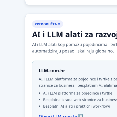
PREPORUČENO
AI i LLM alati za razvo
AI i LLM alati koji pomažu pojedincima i t
automatiziraju posao i skaliraju globalno.
LLM.com.hr
AI i LLM platforma za pojedince i tvrtke s
stranice za business i besplatnim AI alatima
AI i LLM platforma za pojedince i tvrtke
Besplatna izrada web stranice za busines
Besplatni AI alati i praktični workflowi
Otvori LLM.com.hr