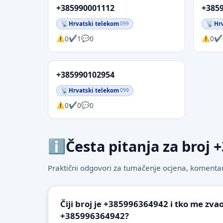
+385990001112
+385
Hrvatski telekom
Hr
099
0
1
0
0
+385990102954
Hrvatski telekom
099
0
0
0
Česta pitanja za broj
Praktični odgovori za tumačenje ocjena, komentare
Čiji broj je +385996364942 i tko me zvao
+385996364942?