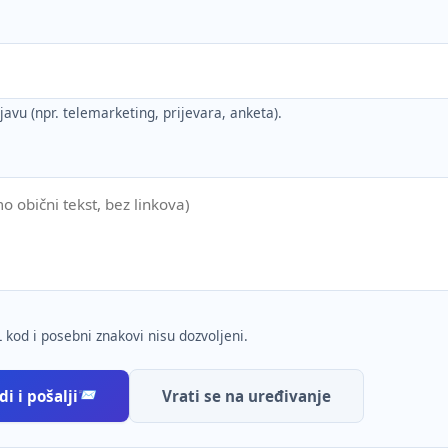
ijavu (npr. telemarketing, prijevara, anketa).
 kod i posebni znakovi nisu dozvoljeni.
i i pošalji
Vrati se na uređivanje