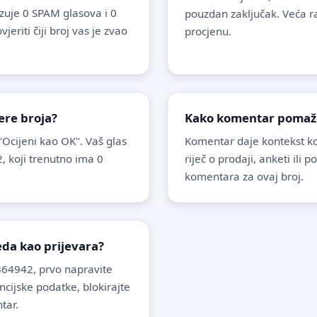
uje 0 SPAM glasova i 0
pouzdan zaključak. Veća r
riti čiji broj vas je zvao
procjenu.
ere broja?
Kako komentar pomaže 
 "Ocijeni kao OK". Vaš glas
Komentar daje kontekst koj
, koji trenutno ima 0
riječ o prodaji, anketi ili 
komentara za ovaj broj.
leda kao prijevara?
64942, prvo napravite
ancijske podatke, blokirajte
tar.