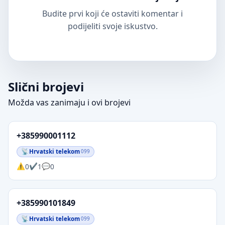
Budite prvi koji će ostaviti komentar i
podijeliti svoje iskustvo.
Slični brojevi
Možda vas zanimaju i ovi brojevi
+385990001112
Hrvatski telekom
099
0
1
0
+385990101849
Hrvatski telekom
099