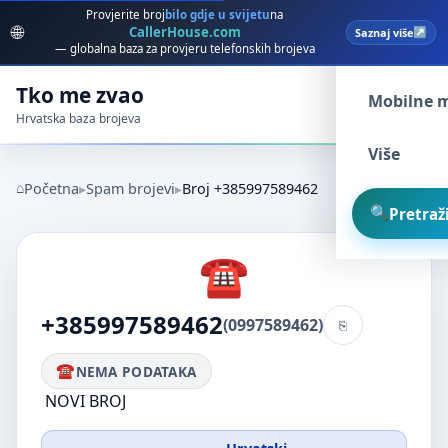
Provjerite broj
bilo gdje u svijetu
na
🌐
CallerHouse.com
Saznaj više
Spam broj
— globalna baza za provjeru telefonskih brojeva
Tko me zvao
Mobilne 
Hrvatska baza brojeva
Više
Početna
Spam brojevi
Broj +385997589462
Pretraži
+385997589462
(0997589462)
NEMA PODATAKA
NOVI BROJ