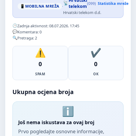
Hrvatski
(099)
Statistika mreže
·
telekom
MOBILNA MREŽA
Hrvatski telekom d.d.
Zadnja aktivnost: 08.07.2026. 17:45
Komentara: 0
Pretraga: 2
0
0
SPAM
OK
Ukupna ocjena broja
Još nema iskustava za ovaj broj
Prvo pogledajte osnovne informacije,