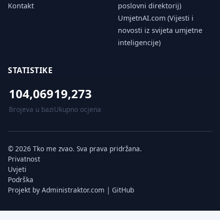
Kontakt
poslovni direktorij)
UmjetnAI.com (Vijesti i
novosti iz svijeta umjetne
inteligencije)
STATISTIKE
104,069
19,273
Brojeva u bazi
Ukupno ocjena
© 2026 Tko me zvao. Sva prava pridržana.
Privatnost
Uvjeti
Podrška
Projekt by
Administraktor.com
|
GitHub