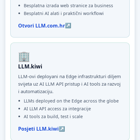
Besplatna izrada web stranice za business
Besplatni AI alati i praktični workflowi
Otvori LLM.com.hr
LLM.kiwi
LLM-ovi deployani na Edge infrastrukturi diljem
svijeta uz AI LLM API pristup i AI tools za razvoj
i automatizaciju.
LLMs deployed on the Edge across the globe
AI LLM API access za integracije
AI tools za build, test i scale
Posjeti LLM.kiwi