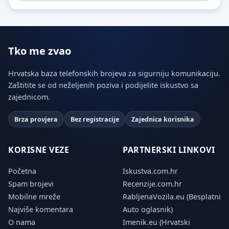
Tko me zvao
Hrvatska baza telefonskih brojeva za sigurniju komunikaciju.
Zaštitite se od neželjenih poziva i podijelite iskustvo sa
zajednicom.
Brza provjera
Bez registracije
Zajednica korisnika
KORISNE VEZE
PARTNERSKI LINKOVI
Početna
Iskustva.com.hr
Spam brojevi
Recenzije.com.hr
Mobilne mreže
RabljenaVozila.eu (Besplatni
Najviše komentara
Auto oglasnik)
O nama
Imenik.eu (Hrvatski