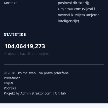
Kontakt
poslovni direktorij)
UmjetnAI.com (Vijesti i
novosti iz svijeta umjetne
inteligencije)
STATISTIKE
104,064
19,273
Brojeva u bazi
Ukupno ocjena
© 2026 Tko me zvao. Sva prava pridržana.
Privatnost
Uvjeti
Podrška
Projekt by
Administraktor.com
|
GitHub