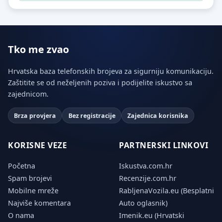
Tko me zvao
Hrvatska baza telefonskih brojeva za sigurniju komunikaciju.
Zaštitite se od neželjenih poziva i podijelite iskustvo sa
zajednicom.
Brza provjera
Bez registracije
Zajednica korisnika
KORISNE VEZE
PARTNERSKI LINKOVI
Početna
Iskustva.com.hr
Spam brojevi
Recenzije.com.hr
Mobilne mreže
RabljenaVozila.eu (Besplatni
Najviše komentara
Auto oglasnik)
O nama
Imenik.eu (Hrvatski