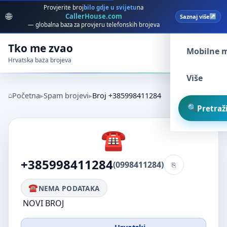
Provjerite broj
bilo gdje u svijetu
na
🌐
CallerHouse.com
Saznaj više
Spam broj
— globalna baza za provjeru telefonskih brojeva
Tko me zvao
Mobilne 
Hrvatska baza brojeva
Više
Početna
Spam brojevi
Broj +385998411284
Pretraži
+385998411284
(0998411284)
NEMA PODATAKA
NOVI BROJ