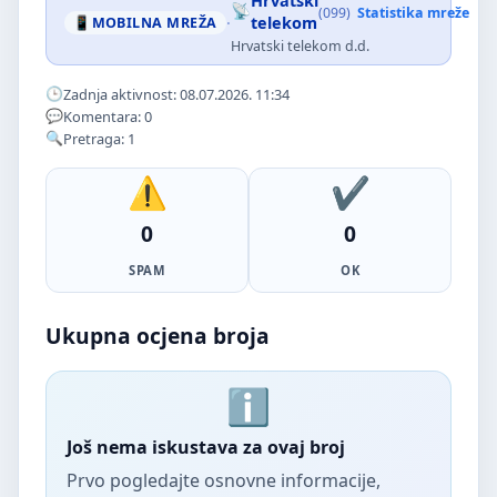
Hrvatski
(099)
Statistika mreže
·
telekom
MOBILNA MREŽA
Hrvatski telekom d.d.
Zadnja aktivnost: 08.07.2026. 11:34
Komentara: 0
Pretraga: 1
0
0
SPAM
OK
Ukupna ocjena broja
Još nema iskustava za ovaj broj
Prvo pogledajte osnovne informacije,