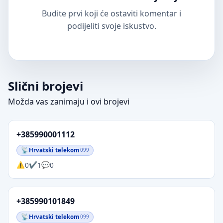
Budite prvi koji će ostaviti komentar i
podijeliti svoje iskustvo.
Slični brojevi
Možda vas zanimaju i ovi brojevi
+385990001112
Hrvatski telekom
099
0
1
0
+385990101849
Hrvatski telekom
099