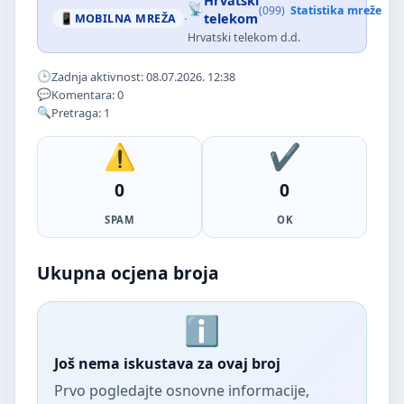
Hrvatski
(099)
Statistika mreže
·
telekom
MOBILNA MREŽA
Hrvatski telekom d.d.
Zadnja aktivnost: 08.07.2026. 12:38
Komentara: 0
Pretraga: 1
0
0
SPAM
OK
Ukupna ocjena broja
Još nema iskustava za ovaj broj
Prvo pogledajte osnovne informacije,