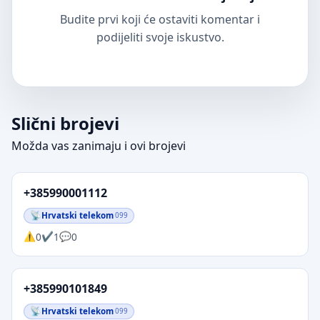
Budite prvi koji će ostaviti komentar i
podijeliti svoje iskustvo.
Slični brojevi
Možda vas zanimaju i ovi brojevi
+385990001112
Hrvatski telekom
099
0
1
0
+385990101849
Hrvatski telekom
099