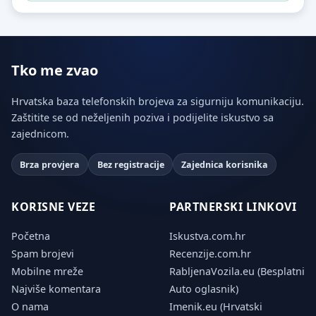
Tko me zvao
Hrvatska baza telefonskih brojeva za sigurniju komunikaciju.
Zaštitite se od neželjenih poziva i podijelite iskustvo sa
zajednicom.
Brza provjera
Bez registracije
Zajednica korisnika
KORISNE VEZE
PARTNERSKI LINKOVI
Početna
Iskustva.com.hr
Spam brojevi
Recenzije.com.hr
Mobilne mreže
RabljenaVozila.eu (Besplatni
Najviše komentara
Auto oglasnik)
O nama
Imenik.eu (Hrvatski