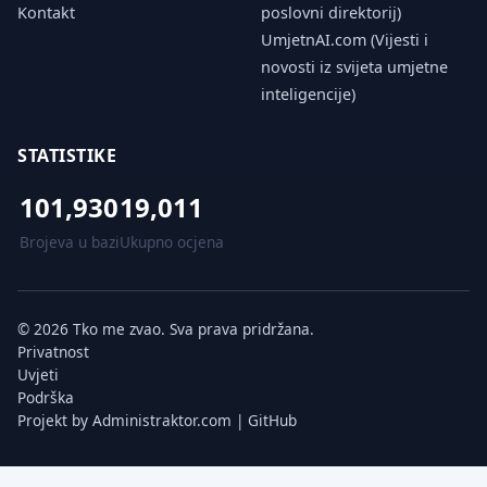
Kontakt
poslovni direktorij)
UmjetnAI.com (Vijesti i
novosti iz svijeta umjetne
inteligencije)
STATISTIKE
101,930
19,011
Brojeva u bazi
Ukupno ocjena
© 2026 Tko me zvao. Sva prava pridržana.
Privatnost
Uvjeti
Podrška
Projekt by
Administraktor.com
|
GitHub