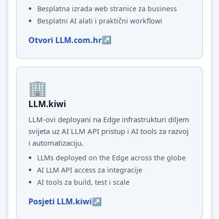
Besplatna izrada web stranice za business
Besplatni AI alati i praktični workflowi
Otvori LLM.com.hr
LLM.kiwi
LLM-ovi deployani na Edge infrastrukturi diljem
svijeta uz AI LLM API pristup i AI tools za razvoj
i automatizaciju.
LLMs deployed on the Edge across the globe
AI LLM API access za integracije
AI tools za build, test i scale
Posjeti LLM.kiwi