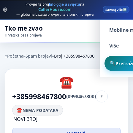
Provjerite broj
bilo gdje u svijetu
na
🌐
CallerHouse.com
Saznaj više
Spam broj
— globalna baza za provjeru telefonskih brojeva
Tko me zvao
Mobilne 
Hrvatska baza brojeva
Više
Početna
Spam brojevi
Broj +385998467800
Pretraži
+385998467800
(0998467800)
NEMA PODATAKA
NOVI BROJ