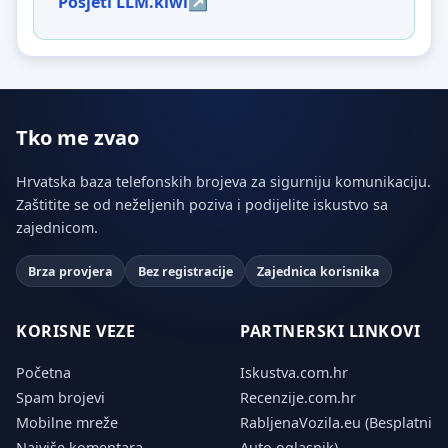
Posjeti LLM.kiwi
Tko me zvao
Hrvatska baza telefonskih brojeva za sigurniju komunikaciju.
Zaštitite se od neželjenih poziva i podijelite iskustvo sa
zajednicom.
Brza provjera
Bez registracije
Zajednica korisnika
KORISNE VEZE
PARTNERSKI LINKOVI
Početna
Iskustva.com.hr
Spam brojevi
Recenzije.com.hr
Mobilne mreže
RabljenaVozila.eu (Besplatni
Najviše komentara
Auto oglasnik)