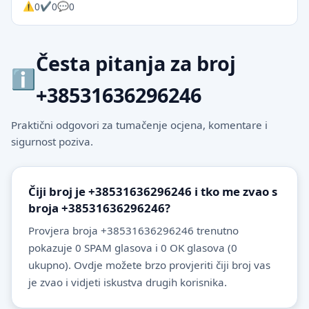
0
0
0
Česta pitanja za broj
+38531636296246
Praktični odgovori za tumačenje ocjena, komentare i
sigurnost poziva.
Čiji broj je +38531636296246 i tko me zvao s
broja +38531636296246?
Provjera broja +38531636296246 trenutno
pokazuje 0 SPAM glasova i 0 OK glasova (0
ukupno). Ovdje možete brzo provjeriti čiji broj vas
je zvao i vidjeti iskustva drugih korisnika.