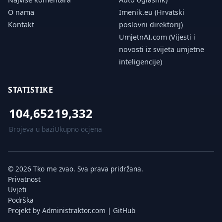
O nama
Imenik.eu (Hrvatski
Kontakt
poslovni direktorij)
UmjetnAI.com (Vijesti i
novosti iz svijeta umjetne
inteligencije)
STATISTIKE
104,652
19,332
Brojeva u bazi
Ukupno ocjena
© 2026 Tko me zvao. Sva prava pridržana.
Privatnost
Uvjeti
Podrška
Projekt by
Administraktor.com
|
GitHub