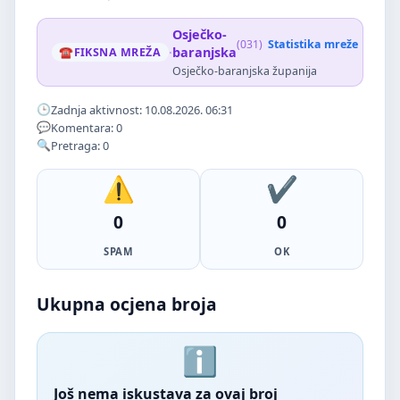
Osječko-
(031)
Statistika mreže
·
baranjska
FIKSNA MREŽA
Osječko-baranjska županija
Zadnja aktivnost: 10.08.2026. 06:31
Komentara: 0
Pretraga: 0
0
0
SPAM
OK
Ukupna ocjena broja
Još nema iskustava za ovaj broj