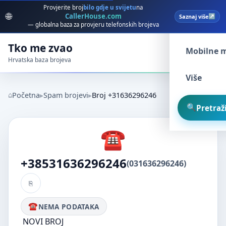
Provjerite broj
bilo gdje u svijetu
na
🌐
CallerHouse.com
Saznaj više
Spam broj
— globalna baza za provjeru telefonskih brojeva
Tko me zvao
Mobilne 
Hrvatska baza brojeva
Više
Početna
Spam brojevi
Broj +31636296246
Pretraži
+38531636296246
(031636296246)
NEMA PODATAKA
NOVI BROJ