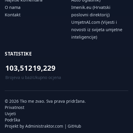
O nama
Imenik.eu (Hrvatski
Kontakt
poslovni direktorij)
UmjetnAI.com (Vijesti i
novosti iz svijeta umjetne
inteligencije)
STATISTIKE
103,512
19,229
Brojeva u bazi
Ukupno ocjena
© 2026 Tko me zvao. Sva prava pridržana.
Privatnost
Uvjeti
Podrška
Projekt by
Administraktor.com
|
GitHub