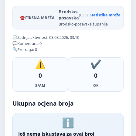
Brodsko-
(035)
Statistika mreže
·
posavska
FIKSNA MREŽA
Brodsko-posavska županija
Zadnja aktivnost: 08.08.2026. 03:10
Komentara: 0
Pretraga: 0
0
0
SPAM
OK
Ukupna ocjena broja
Još nema iskustava za ovaj broj