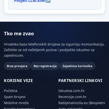
Posjeti LLM.kiwi
Tko me zvao
Hrvatska baza telefonskih brojeva za sigurniju komunikaciju.
Zaštitite se od neželjenih poziva i podijelite iskustvo sa
zajednicom.
Brza provjera
Bez registracije
Zajednica korisnika
KORISNE VEZE
PARTNERSKI LINKOVI
Početna
Iskustva.com.hr
Spam brojevi
Recenzije.com.hr
Mobilne mreže
RabljenaVozila.eu (Besplatni
Najviše komentara
Auto oglasnik)