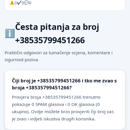
0
0
0
Česta pitanja za broj
+38535799451266
Praktični odgovori za tumačenje ocjena, komentare i
sigurnost poziva.
Čiji broj je +38535799451266 i tko me zvao s
broja +38535799451266?
Provjera broja +38535799451266 trenutno
pokazuje 0 SPAM glasova i 0 OK glasova (0
ukupno). Ovdje možete brzo provjeriti čiji broj vas
je zvao i vidjeti iskustva drugih korisnika.