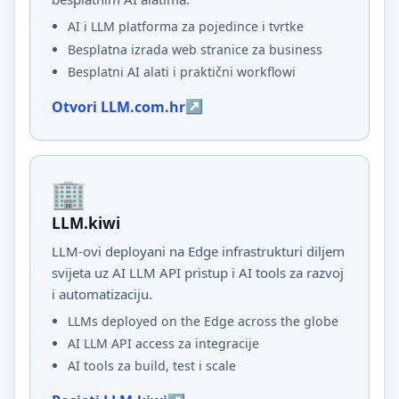
AI i LLM platforma za pojedince i tvrtke
Besplatna izrada web stranice za business
Besplatni AI alati i praktični workflowi
Otvori LLM.com.hr
LLM.kiwi
LLM-ovi deployani na Edge infrastrukturi diljem
svijeta uz AI LLM API pristup i AI tools za razvoj
i automatizaciju.
LLMs deployed on the Edge across the globe
AI LLM API access za integracije
AI tools za build, test i scale