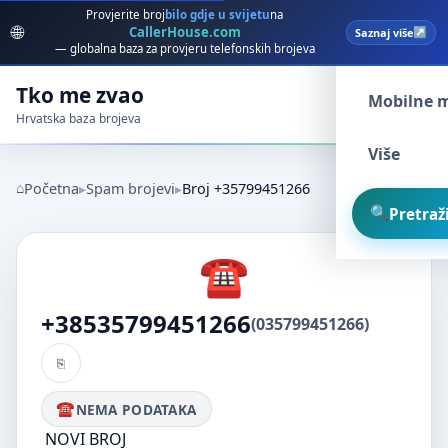
Provjerite broj
bilo gdje u svijetu
na
🌐
CallerHouse.com
Saznaj više
Spam broj
— globalna baza za provjeru telefonskih brojeva
Tko me zvao
Mobilne 
Hrvatska baza brojeva
Više
Početna
Spam brojevi
Broj +35799451266
Pretraži
+38535799451266
(035799451266)
NEMA PODATAKA
NOVI BROJ