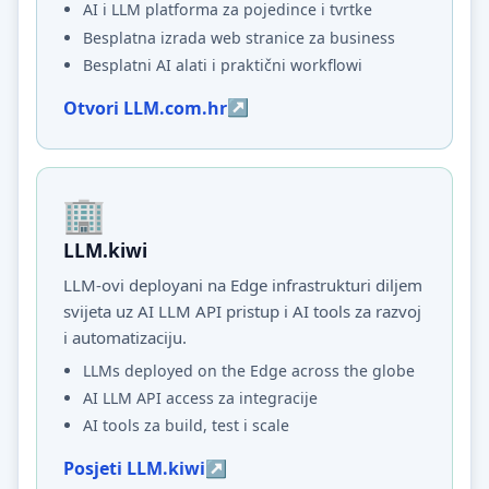
AI i LLM platforma za pojedince i tvrtke
Besplatna izrada web stranice za business
Besplatni AI alati i praktični workflowi
Otvori LLM.com.hr
LLM.kiwi
LLM-ovi deployani na Edge infrastrukturi diljem
svijeta uz AI LLM API pristup i AI tools za razvoj
i automatizaciju.
LLMs deployed on the Edge across the globe
AI LLM API access za integracije
AI tools za build, test i scale
Posjeti LLM.kiwi