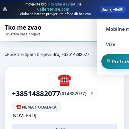
Provjerite broj
bilo gdje u svijetu
na
🌐
CallerHouse.com
Saznaj više
Spam broj
— globalna baza za provjeru telefonskih brojeva
Tko me zvao
Mobilne 
Hrvatska baza brojeva
Više
Početna
Spam brojevi
Broj +38514882077
Pretraži
+38514882077
(014882077)
NEMA PODATAKA
NOVI BROJ