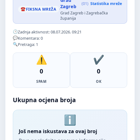
Grad
(01)
Statistika mreže
Zagreb
·
FIKSNA MREŽA
Grad Zagreb i Zagrebačka
županija
Zadnja aktivnost: 08.07.2026. 09:21
Komentara: 0
Pretraga: 1
0
0
SPAM
OK
Ukupna ocjena broja
Još nema iskustava za ovaj broj