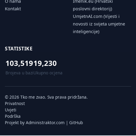
O nama
Imenik.eu (Hrvatski
Kontakt
poslovni direktorij)
UmjetnAI.com (Vijesti i
novosti iz svijeta umjetne
inteligencije)
STATISTIKE
103,519
19,230
Brojeva u bazi
Ukupno ocjena
© 2026 Tko me zvao. Sva prava pridržana.
Privatnost
Uvjeti
Podrška
Projekt by
Administraktor.com
|
GitHub