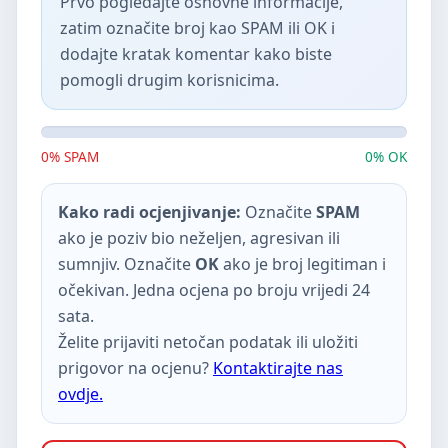
Prvo pogledajte osnovne informacije,
zatim označite broj kao SPAM ili OK i
dodajte kratak komentar kako biste
pomogli drugim korisnicima.
0% SPAM
0% OK
Kako radi ocjenjivanje:
Označite
SPAM
ako je poziv bio neželjen, agresivan ili
sumnjiv. Označite
OK
ako je broj legitiman i
očekivan. Jedna ocjena po broju vrijedi 24
sata.
Želite prijaviti netočan podatak ili uložiti
prigovor na ocjenu?
Kontaktirajte nas
ovdje.