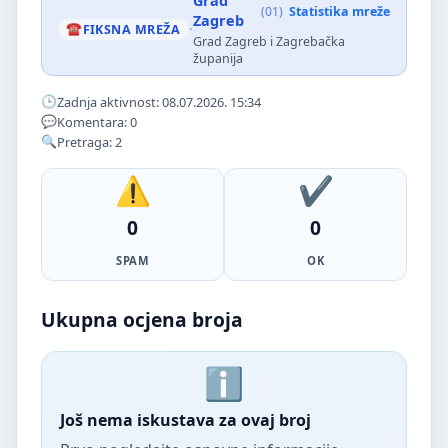
Grad
(01)
Statistika mreže
Zagreb
·
FIKSNA MREŽA
Grad Zagreb i Zagrebačka
županija
Zadnja aktivnost: 08.07.2026. 15:34
Komentara: 0
Pretraga: 2
0
0
SPAM
OK
Ukupna ocjena broja
Još nema iskustava za ovaj broj