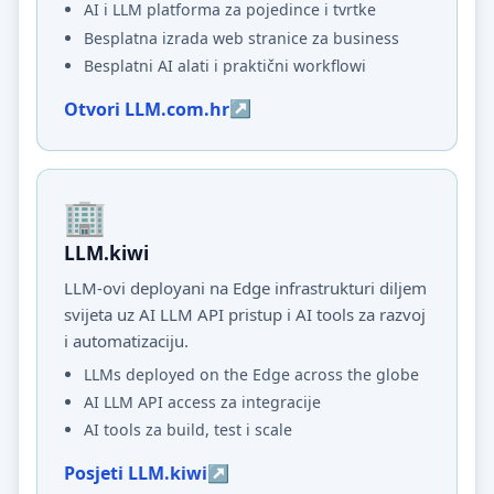
AI i LLM platforma za pojedince i tvrtke
Besplatna izrada web stranice za business
Besplatni AI alati i praktični workflowi
Otvori LLM.com.hr
LLM.kiwi
LLM-ovi deployani na Edge infrastrukturi diljem
svijeta uz AI LLM API pristup i AI tools za razvoj
i automatizaciju.
LLMs deployed on the Edge across the globe
AI LLM API access za integracije
AI tools za build, test i scale
Posjeti LLM.kiwi