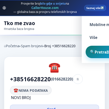
Provjerite broj
bilo gdje u svijetu
na
🌐
CallerHouse.com
Saznaj više
Spam broj
— globalna baza za provjeru telefonskih brojeva
Tko me zvao
Mobilne 
Hrvatska baza brojeva
Više
Početna
Spam brojevi
Broj +38516628220
Pretraži
+38516628220
(016628220)
NEMA PODATAKA
NOVI BROJ