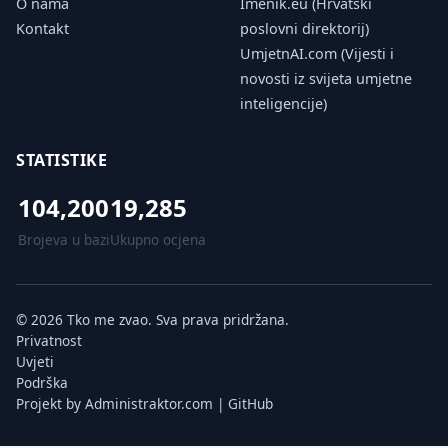
O nama
Imenik.eu (Hrvatski
Kontakt
poslovni direktorij)
UmjetnAI.com (Vijesti i
novosti iz svijeta umjetne
inteligencije)
STATISTIKE
104,200
19,285
Brojeva u bazi
Ukupno ocjena
© 2026 Tko me zvao. Sva prava pridržana.
Privatnost
Uvjeti
Podrška
Projekt by
Administraktor.com
|
GitHub