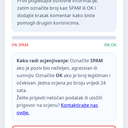
Prvo pogledajte osnovne informacije,
zatim označite broj kao SPAM ili OK i
dodajte kratak komentar kako biste
pomogli drugim korisnicima.
0% SPAM
0% OK
Kako radi ocjenjivanje:
Označite
SPAM
ako je poziv bio neželjen, agresivan ili
sumnjiv. Označite
OK
ako je broj legitiman i
očekivan. Jedna ocjena po broju vrijedi 24
sata.
Želite prijaviti netočan podatak ili uložiti
prigovor na ocjenu?
Kontaktirajte nas
ovdje.