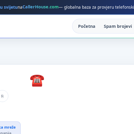
CallerHouse.com
 u svijetu
na
— globalna baza za provjeru telefonsk
Početna
Spam brojevi
ika mreže
upanija