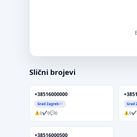
B
Slični brojevi
+38516000000
+385
Grad Zagreb
Grad 
01
0
0
0
0
+38516000500