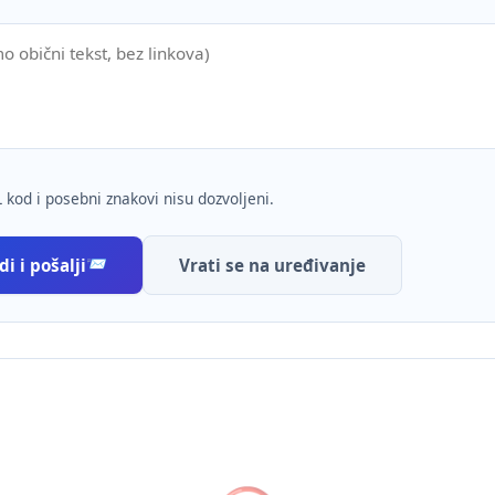
 kod i posebni znakovi nisu dozvoljeni.
i i pošalji
Vrati se na uređivanje