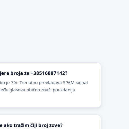
vjere broja za +38516887142?
io je 7%. Trenutno prevladava SPAM signal
zmeđu glasova obično znači pouzdaniju
ako tražim čiji broj zove?