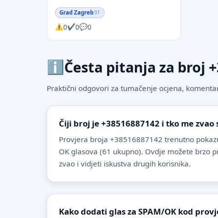
Grad Zagreb
01
0
0
0
Česta pitanja za broj
Praktični odgovori za tumačenje ocjena, komentare
Čiji broj je +38516887142 i tko me zvao
Provjera broja +38516887142 trenutno pokazu
OK glasova (61 ukupno). Ovdje možete brzo provj
zvao i vidjeti iskustva drugih korisnika.
Kako dodati glas za SPAM/OK kod provj