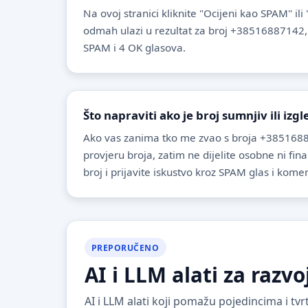
Na ovoj stranici kliknite "Ocijeni kao SPAM" ili
odmah ulazi u rezultat za broj +38516887142,
SPAM i 4 OK glasova.
Što napraviti ako je broj sumnjiv ili izg
Ako vas zanima tko me zvao s broja +3851688
provjeru broja, zatim ne dijelite osobne ni fin
broj i prijavite iskustvo kroz SPAM glas i komen
PREPORUČENO
AI i LLM alati za razvo
AI i LLM alati koji pomažu pojedincima i t