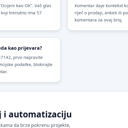
 "Ocijeni kao OK". Vaš glas
Komentar daje kontekst koj
 koji trenutno ima 57
riječ o prodaji, anketi ili 
komentara za ovaj broj.
leda kao prijevara?
7142, prvo napravite
ancijske podatke, blokirajte
tar.
j i automatizaciju
vrtkama da brze pokrenu projekte,