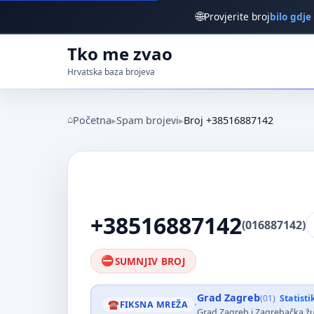
🌐
Provjerite broj
bilo gdje
Tko me zvao
Hrvatska baza brojeva
Početna
Spam brojevi
Broj +38516887142
+38516887142
(016887142)
SUMNJIV BROJ
Grad Zagreb
(01)
Statist
·
FIKSNA MREŽA
Grad Zagreb i Zagrebačka ž