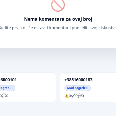
Nema komentara za ovaj broj
udite prvi koji će ostaviti komentar i podijeliti svoje iskustv
16000101
+38516000183
Zagreb
Grad Zagreb
01
01
0
0
0
0
0