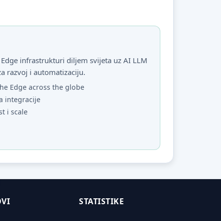
Edge infrastrukturi diljem svijeta uz AI LLM
za razvoj i automatizaciju.
he Edge across the globe
a integracije
st i scale
VI
STATISTIKE