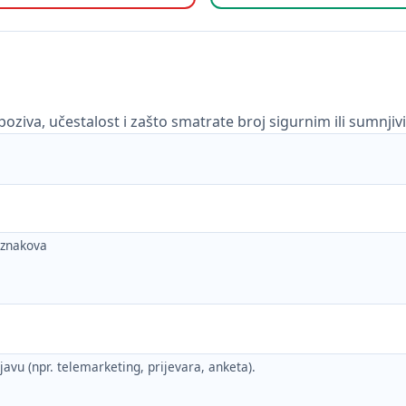
poziva, učestalost i zašto smatrate broj sigurnim ili sumnjiv
h znakova
ijavu (npr. telemarketing, prijevara, anketa).