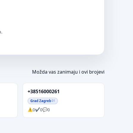
o.
Možda vas zanimaju i ovi brojevi
+38516000261
Grad Zagreb
01
0
0
0