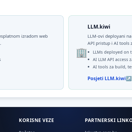
LLM.kiwi
 besplatnom izradom web
LLM-ovi deployani na 
.
API pristup i AI tools 
LLMs deployed on t
s
AI LLM API access z
AI tools za build, te
Posjeti LLM.kiwi
KORISNE VEZE
PARTNERSKI LINKO