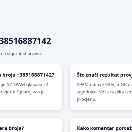
 +38516887142
 i sigurnost poziva.
 s broja +38516887142?
Što znači rezultat pro
je 57 SPAM glasova i 4
SPAM udio je 93%, a OK ud
eriti čiji broj vas je
zajednice. Veća razlika i
procjenu.
ere broja?
Kako komentar pomaže 