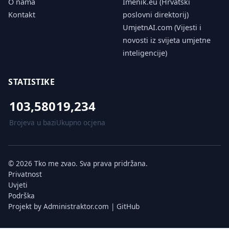
O nama
Imenik.eu (Hrvatski
Kontakt
poslovni direktorij)
UmjetnAI.com (Vijesti i
novosti iz svijeta umjetne
inteligencije)
STATISTIKE
103,580
19,234
Brojeva u bazi
Ukupno ocjena
© 2026 Tko me zvao. Sva prava pridržana.
Privatnost
Uvjeti
Podrška
Projekt by
Administraktor.com
|
GitHub