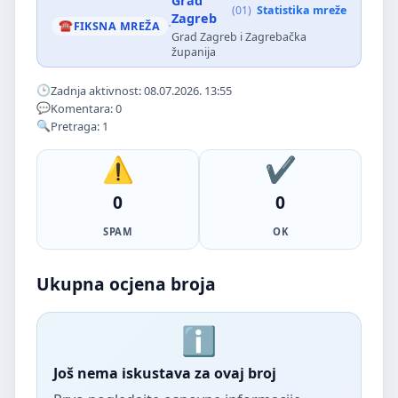
Grad
(01)
Statistika mreže
Zagreb
·
FIKSNA MREŽA
Grad Zagreb i Zagrebačka
županija
Zadnja aktivnost: 08.07.2026. 13:55
Komentara: 0
Pretraga: 1
0
0
SPAM
OK
Ukupna ocjena broja
Još nema iskustava za ovaj broj