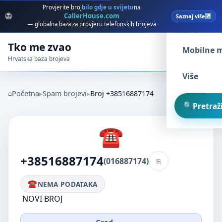
Provjerite broj
bilo gdje u svijetu
na
🌐
CallerHouse.com
Saznaj više
Spam broj
— globalna baza za provjeru telefonskih brojeva
Tko me zvao
Mobilne 
Hrvatska baza brojeva
Više
Početna
Spam brojevi
Broj +38516887174
Pretraži
+38516887174
(016887174)
NEMA PODATAKA
NOVI BROJ