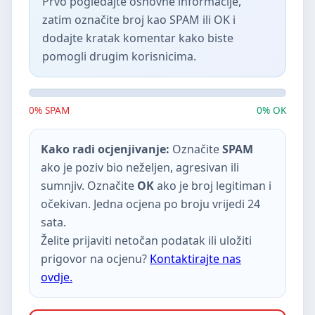
Prvo pogledajte osnovne informacije,
zatim označite broj kao SPAM ili OK i
dodajte kratak komentar kako biste
pomogli drugim korisnicima.
0% SPAM
0% OK
Kako radi ocjenjivanje:
Označite
SPAM
ako je poziv bio neželjen, agresivan ili
sumnjiv. Označite
OK
ako je broj legitiman i
očekivan. Jedna ocjena po broju vrijedi 24
sata.
Želite prijaviti netočan podatak ili uložiti
prigovor na ocjenu?
Kontaktirajte nas
ovdje.