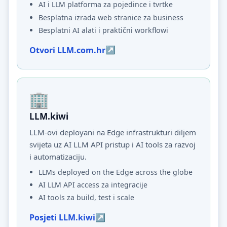
AI i LLM platforma za pojedince i tvrtke
Besplatna izrada web stranice za business
Besplatni AI alati i praktični workflowi
Otvori LLM.com.hr
LLM.kiwi
LLM-ovi deployani na Edge infrastrukturi diljem
svijeta uz AI LLM API pristup i AI tools za razvoj
i automatizaciju.
LLMs deployed on the Edge across the globe
AI LLM API access za integracije
AI tools za build, test i scale
Posjeti LLM.kiwi