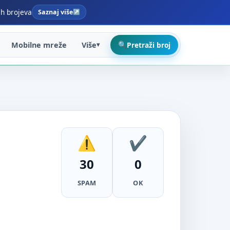
ih brojeva
Saznaj više
Mobilne mreže
Više
Pretraži broj
30
0
SPAM
OK