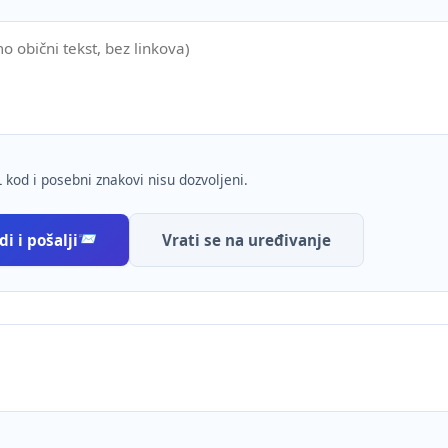
 kod i posebni znakovi nisu dozvoljeni.
i i pošalji
Vrati se na uređivanje