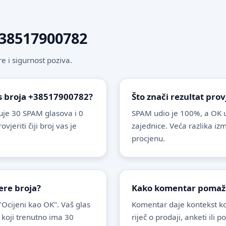
 +38517900782
 i sigurnost poziva.
 s broja +38517900782?
Što znači rezultat pro
je 30 SPAM glasova i 0
SPAM udio je 100%, a OK u
eriti čiji broj vas je
zajednice. Veća razlika i
procjenu.
ere broja?
Kako komentar pomaže 
 "Ocijeni kao OK". Vaš glas
Komentar daje kontekst koj
 koji trenutno ima 30
riječ o prodaji, anketi ili 