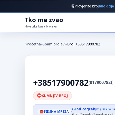
🌐
Provjerite broj
bilo gdje
Tko me zvao
Hrvatska baza brojeva
Početna
Spam brojevi
Broj +38517900782
+38517900782
(017900782)
SUMNJIV BROJ
Grad Zagreb
(01)
Statist
·
FIKSNA MREŽA
Grad Zagreb i Zagrebačka ž