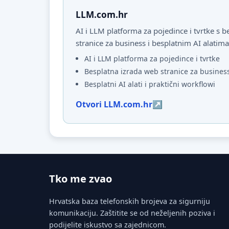
LLM.com.hr
AI i LLM platforma za pojedince i tvrtke s
stranice za business i besplatnim AI alatima
AI i LLM platforma za pojedince i tvrtke
Besplatna izrada web stranice za busines
Besplatni AI alati i praktični workflowi
Otvori LLM.com.hr
Tko me zvao
Hrvatska baza telefonskih brojeva za sigurniju
komunikaciju. Zaštitite se od neželjenih poziva i
podijelite iskustvo sa zajednicom.