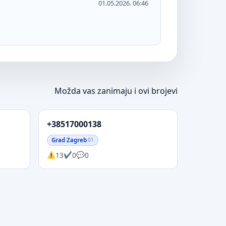
01.05.2026. 06:46
Možda vas zanimaju i ovi brojevi
+38517000138
Grad Zagreb
01
13
0
0