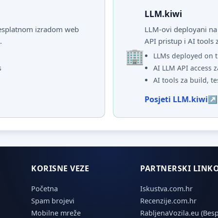
LLM.kiwi
 besplatnom izradom web
LLM-ovi deployani na 
.
API pristup i AI tools 
LLMs deployed on t
s
AI LLM API access z
AI tools za build, te
Posjeti LLM.kiwi
KORISNE VEZE
PARTNERSKI LINKO
Početna
Iskustva.com.hr
Spam brojevi
Recenzije.com.hr
Mobilne mreže
RabljenaVozila.eu (Besp