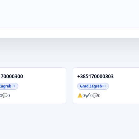
170000300
+385170000303
Zagreb
Grad Zagreb
01
01
0
0
0
0
0