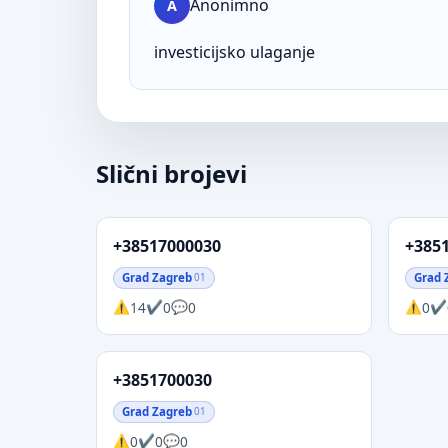
Anonimno
A
investicijsko ulaganje
Slični brojevi
+38517000030
+385
Grad Zagreb
Grad 
01
14
0
0
0
+3851700030
Grad Zagreb
01
0
0
0