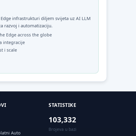
Edge infrastrukturi diljem svijeta uz AI LLM
za razvoj i automatizaciju.
he Edge across the globe
a integracije
st i scale
VI
STATISTIKE
103,332
Brojeva u bazi
latni Auto