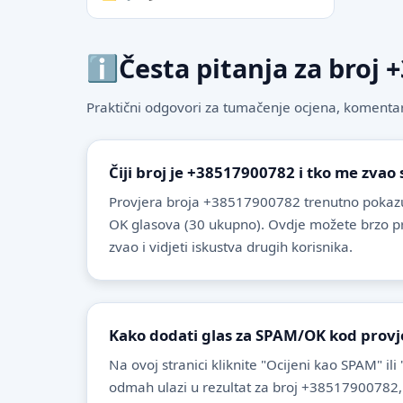
Česta pitanja za broj
Praktični odgovori za tumačenje ocjena, komentare
Čiji broj je +38517900782 i tko me zvao
Provjera broja +38517900782 trenutno pokazu
OK glasova (30 ukupno). Ovdje možete brzo provj
zvao i vidjeti iskustva drugih korisnika.
Kako dodati glas za SPAM/OK kod provj
Na ovoj stranici kliknite "Ocijeni kao SPAM" ili
odmah ulazi u rezultat za broj +38517900782,