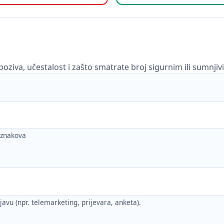
poziva, učestalost i zašto smatrate broj sigurnim ili sumnjiv
h znakova
ijavu (npr. telemarketing, prijevara, anketa).