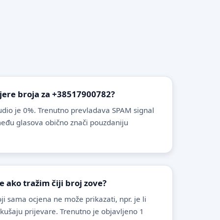
vjere broja za +38517900782?
dio je 0%. Trenutno prevladava SPAM signal
zmeđu glasova obično znači pouzdaniju
ako tražim čiji broj zove?
i sama ocjena ne može prikazati, npr. je li
pokušaju prijevare. Trenutno je objavljeno 1