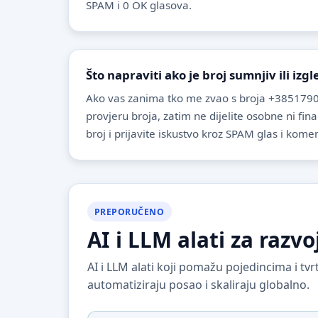
SPAM i 0 OK glasova.
Što napraviti ako je broj sumnjiv ili izg
Ako vas zanima tko me zvao s broja +3851790
provjeru broja, zatim ne dijelite osobne ni fin
broj i prijavite iskustvo kroz SPAM glas i komen
PREPORUČENO
AI i LLM alati za razvo
AI i LLM alati koji pomažu pojedincima i t
automatiziraju posao i skaliraju globalno.