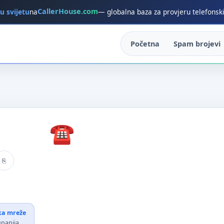
CallerHouse.com
 u svijetu
na
— globalna baza za provjeru telefonsk
Početna
Spam brojevi
ika mreže
upanija