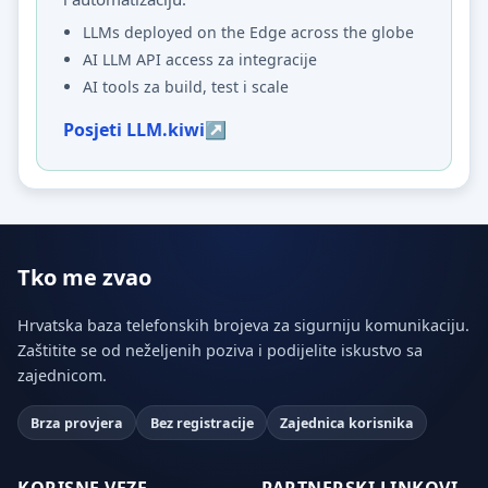
LLMs deployed on the Edge across the globe
AI LLM API access za integracije
AI tools za build, test i scale
Posjeti LLM.kiwi
Tko me zvao
Hrvatska baza telefonskih brojeva za sigurniju komunikaciju.
Zaštitite se od neželjenih poziva i podijelite iskustvo sa
zajednicom.
Brza provjera
Bez registracije
Zajednica korisnika