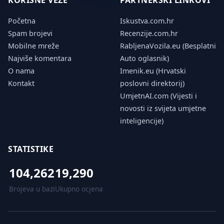
KORISNE VEZE
PARTNERSKI LINKOVI
Početna
Iskustva.com.hr
Spam brojevi
Recenzije.com.hr
Mobilne mreže
RabljenaVozila.eu (Besplatni
Najviše komentara
Auto oglasnik)
O nama
Imenik.eu (Hrvatski
Kontakt
poslovni direktorij)
UmjetnAI.com (Vijesti i
novosti iz svijeta umjetne
inteligencije)
STATISTIKE
104,262
19,290
Brojeva u bazi
Ukupno ocjena