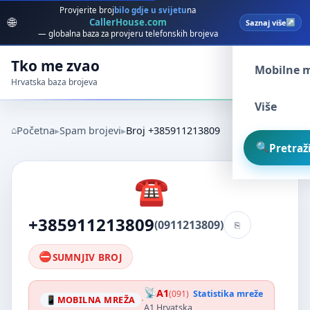
Provjerite broj
bilo gdje u svijetu
na
🌐
CallerHouse.com
Saznaj više
Spam broj
— globalna baza za provjeru telefonskih brojeva
Tko me zvao
Mobilne 
Hrvatska baza brojeva
Više
Početna
Spam brojevi
Broj +385911213809
Pretraži
+385911213809
(0911213809)
SUMNJIV BROJ
A1
(091)
Statistika mreže
·
MOBILNA MREŽA
A1 Hrvatska