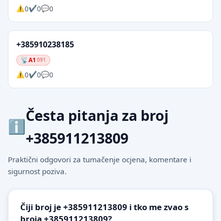
0
0
0
+385910238185
A1
091
0
0
0
Česta pitanja za broj
+385911213809
Praktični odgovori za tumačenje ocjena, komentare i
sigurnost poziva.
Čiji broj je +385911213809 i tko me zvao s
broja +385911213809?