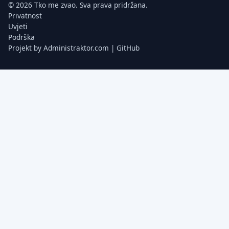
© 2026 Tko me zvao. Sva prava pridržana.
Privatnost
Uvjeti
Podrška
Projekt by
Administraktor.com
|
GitHub