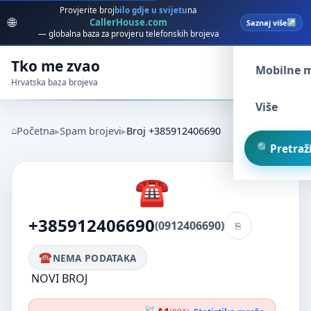
Provjerite broj
bilo gdje u svijetu
na
🌐
CallerHouse.com
Saznaj više
Spam broj
— globalna baza za provjeru telefonskih brojeva
Tko me zvao
Mobilne 
Hrvatska baza brojeva
Više
Početna
Spam brojevi
Broj +385912406690
Pretraži
+385912406690
(0912406690)
NEMA PODATAKA
NOVI BROJ