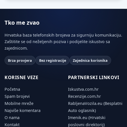
Tko me zvao
Hrvatska baza telefonskih brojeva za sigurniju komunikaciju.
Zaštitite se od neželjenih poziva i podijelite iskustvo sa
zajednicom.
Brza provjera
Bez registracije
Zajednica korisnika
KORISNE VEZE
PARTNERSKI LINKOVI
Početna
Iskustva.com.hr
Spam brojevi
Recenzije.com.hr
Mobilne mreže
RabljenaVozila.eu (Besplatni
Najviše komentara
Auto oglasnik)
O nama
Imenik.eu (Hrvatski
Kontakt
poslovni direktorij)