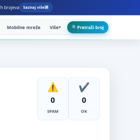
ih brojeva
Saznaj više
Mobilne mreže
Više
Pretraži broj
0
0
SPAM
OK