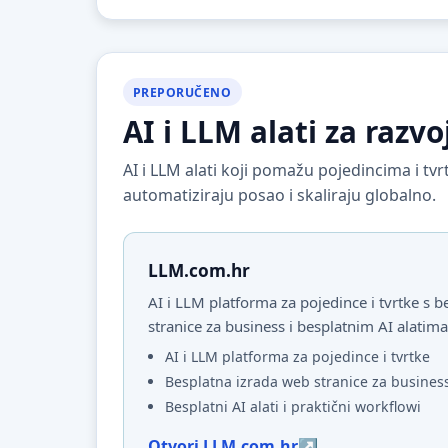
PREPORUČENO
AI i LLM alati za razvo
AI i LLM alati koji pomažu pojedincima i t
automatiziraju posao i skaliraju globalno.
LLM.com.hr
AI i LLM platforma za pojedince i tvrtke s
stranice za business i besplatnim AI alatima
AI i LLM platforma za pojedince i tvrtke
Besplatna izrada web stranice za busines
Besplatni AI alati i praktični workflowi
Otvori LLM.com.hr