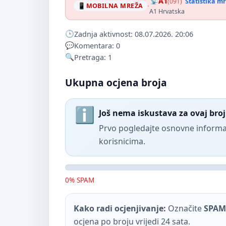
A1
(091)
Statistika m
·
MOBILNA MREŽA
A1 Hrvatska
Zadnja aktivnost: 08.07.2026. 20:06
Komentara: 0
Pretraga: 1
Ukupna ocjena broja
Još nema iskustava za ovaj broj
Prvo pogledajte osnovne informac
korisnicima.
0% SPAM
Kako radi ocjenjivanje:
Označite
SPAM
ocjena po broju vrijedi 24 sata.