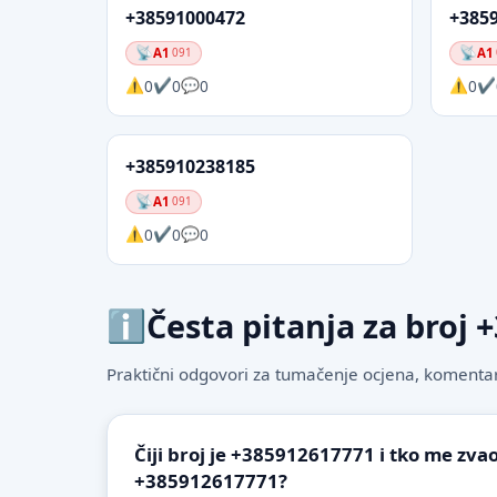
+38591000472
+385
A1
A1
091
0
0
0
0
+385910238185
A1
091
0
0
0
Česta pitanja za broj
Praktični odgovori za tumačenje ocjena, komentare
Čiji broj je +385912617771 i tko me zvao
+385912617771?