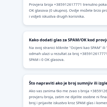
Provjera broja +385912617771 trenutno pokaz
OK glasova (0 ukupno). Ovdje možete brzo provje
i vidjeti iskustva drugih korisnika.
Kako dodati glas za SPAM/OK kod provj
Na ovoj stranici kliknite "Ocijeni kao SPAM" ili
odmah ulazi u rezultat za broj +385912617771
SPAM i 0 OK glasova.
Što napraviti ako je broj sumnjiv ili izg
Ako vas zanima tko me zvao s broja +3859126
provjeru broja, zatim ne dijelite osobne ni fin
broj i prijavite iskustvo kroz SPAM glas i komen