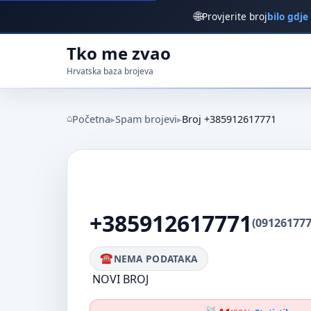
🌐
Provjerite broj
bilo gdje
Tko me zvao
Hrvatska baza brojeva
Početna
Spam brojevi
Broj +385912617771
+385912617771
(091261777
NEMA PODATAKA
NOVI BROJ