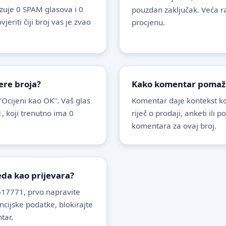
uje 0 SPAM glasova i 0
pouzdan zaključak. Veća r
riti čiji broj vas je zvao
procjenu.
ere broja?
Kako komentar pomaže 
 "Ocijeni kao OK". Vaš glas
Komentar daje kontekst koj
, koji trenutno ima 0
riječ o prodaji, anketi ili 
komentara za ovaj broj.
leda kao prijevara?
17771, prvo napravite
ancijske podatke, blokirajte
tar.