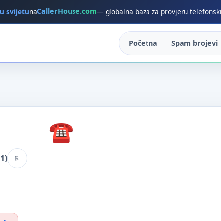
CallerHouse.com
 u svijetu
na
— globalna baza za provjeru telefonsk
Početna
Spam brojevi
1)