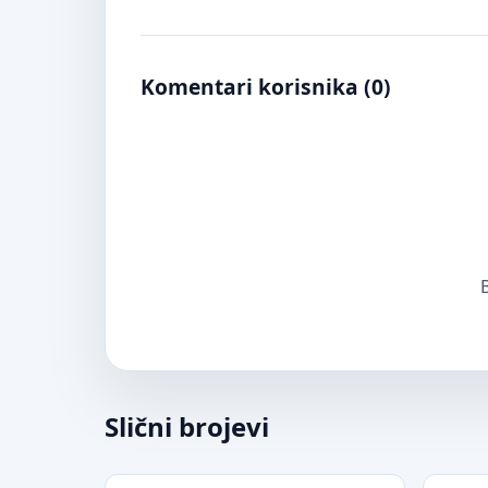
Komentari korisnika (
0
)
B
Slični brojevi