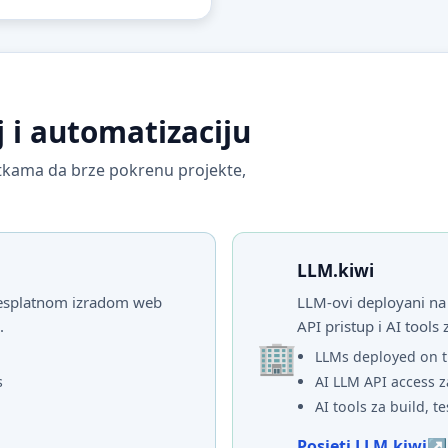
j i automatizaciju
vrtkama da brze pokrenu projekte,
LLM.kiwi
 besplatnom izradom web
LLM-ovi deployani na 
.
API pristup i AI tools 
LLMs deployed on t
s
AI LLM API access z
AI tools za build, te
Posjeti LLM.kiwi