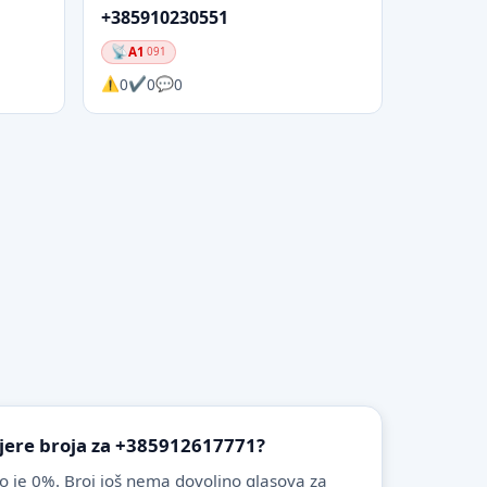
+385910230551
A1
091
0
0
0
vjere broja za +385912617771?
o je 0%. Broj još nema dovoljno glasova za