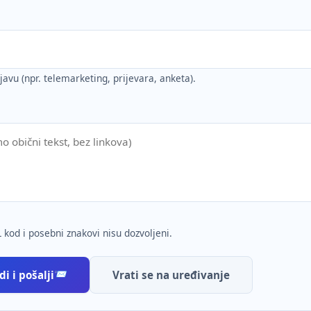
ijavu (npr. telemarketing, prijevara, anketa).
 kod i posebni znakovi nisu dozvoljeni.
i i pošalji
Vrati se na uređivanje