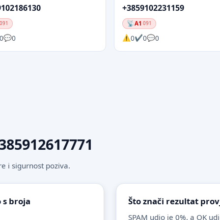
9102186130
+3859102231159
A1
091
091
0
0
0
0
0
 +385912617771
 i sigurnost poziva.
 s broja
Što znači rezultat pro
SPAM udio je 0%, a OK udi