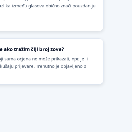
azlika između glasova obično znači pouzdaniju
ako tražim čiji broj zove?
i sama ocjena ne može prikazati, npr. je li
pokušaju prijevare. Trenutno je objavljeno 0