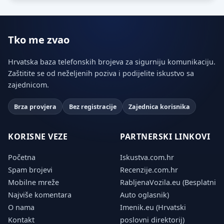
Tko me zvao
Hrvatska baza telefonskih brojeva za sigurniju komunikaciju.
Zaštitite se od neželjenih poziva i podijelite iskustvo sa
zajednicom.
Brza provjera
Bez registracije
Zajednica korisnika
KORISNE VEZE
PARTNERSKI LINKOVI
Početna
Iskustva.com.hr
Spam brojevi
Recenzije.com.hr
Mobilne mreže
RabljenaVozila.eu (Besplatni
Najviše komentara
Auto oglasnik)
O nama
Imenik.eu (Hrvatski
Kontakt
poslovni direktorij)