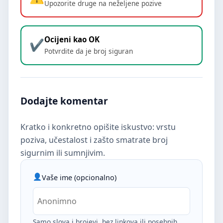
Upozorite druge na neželjene pozive
Ocijeni kao OK
Potvrdite da je broj siguran
Dodajte komentar
Kratko i konkretno opišite iskustvo: vrstu
poziva, učestalost i zašto smatrate broj
sigurnim ili sumnjivim.
Vaše ime (opcionalno)
Samo slova i brojevi, bez linkova ili posebnih