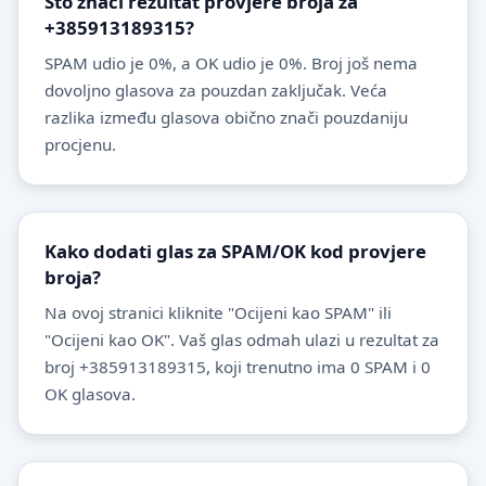
Što znači rezultat provjere broja za
+385913189315?
SPAM udio je 0%, a OK udio je 0%. Broj još nema
dovoljno glasova za pouzdan zaključak. Veća
razlika između glasova obično znači pouzdaniju
procjenu.
Kako dodati glas za SPAM/OK kod provjere
broja?
Na ovoj stranici kliknite "Ocijeni kao SPAM" ili
"Ocijeni kao OK". Vaš glas odmah ulazi u rezultat za
broj +385913189315, koji trenutno ima 0 SPAM i 0
OK glasova.