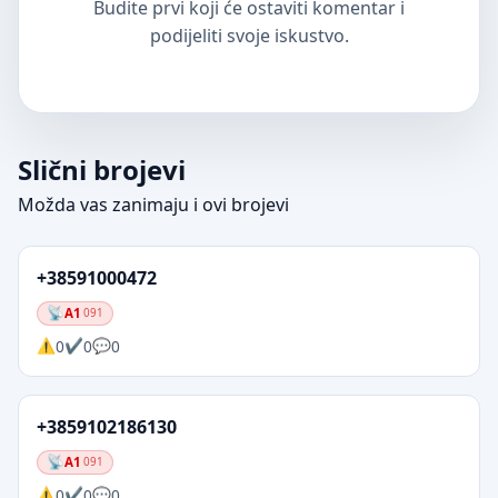
Budite prvi koji će ostaviti komentar i
podijeliti svoje iskustvo.
Slični brojevi
Možda vas zanimaju i ovi brojevi
+38591000472
A1
091
0
0
0
+3859102186130
A1
091
0
0
0