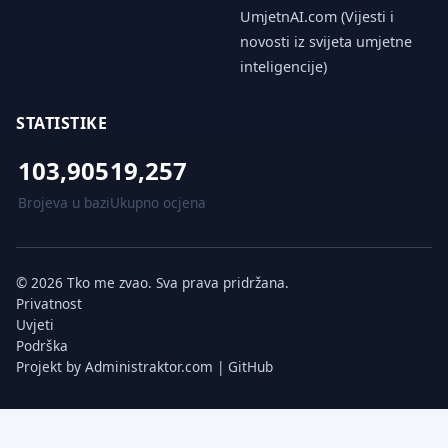
UmjetnAI.com (Vijesti i
novosti iz svijeta umjetne
inteligencije)
STATISTIKE
103,905
19,257
Brojeva u bazi
Ukupno ocjena
© 2026 Tko me zvao. Sva prava pridržana.
Privatnost
Uvjeti
Podrška
Projekt by
Administraktor.com
|
GitHub