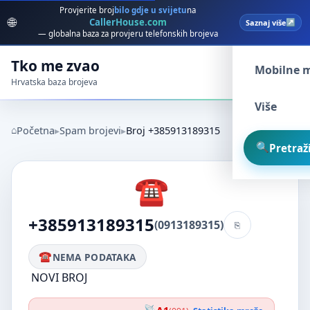
Provjerite broj
bilo gdje u svijetu
na
🌐
CallerHouse.com
Saznaj više
Spam broj
— globalna baza za provjeru telefonskih brojeva
Tko me zvao
Mobilne 
Hrvatska baza brojeva
Više
Početna
Spam brojevi
Broj +385913189315
Pretraži
+385913189315
(0913189315)
NEMA PODATAKA
NOVI BROJ