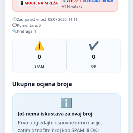
A1
(091)
Statistika mreže
·
MOBILNA MREŽA
A1 Hrvatska
Zadnja aktivnost: 08.07.2026. 11:11
Komentara: 0
Pretraga: 1
0
0
SPAM
OK
Ukupna ocjena broja
Još nema iskustava za ovaj broj
Prvo pogledajte osnovne informacije,
zatim označite broj kao SPAM ili OK i