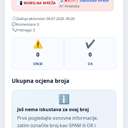
A1
(091)
Statistika mreže
·
MOBILNA MREŽA
A1 Hrvatska
Zadnja aktivnost: 09.07.2026. 06:26
Komentara: 0
Pretraga: 3
0
0
SPAM
OK
Ukupna ocjena broja
Još nema iskustava za ovaj broj
Prvo pogledajte osnovne informacije,
zatim označite broj kao SPAM ili OK i