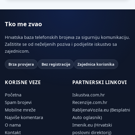
Tko me zvao
Hrvatska baza telefonskih brojeva za sigurniju komunikaciju.
Zaštitite se od neželjenih poziva i podijelite iskustvo sa
zajednicom.
Brza provjera
Bez registracije
Zajednica korisnika
KORISNE VEZE
PARTNERSKI LINKOVI
Početna
Iskustva.com.hr
Spam brojevi
Recenzije.com.hr
Mobilne mreže
RabljenaVozila.eu (Besplatni
Najviše komentara
Auto oglasnik)
O nama
Imenik.eu (Hrvatski
Kontakt
poslovni direktorij)