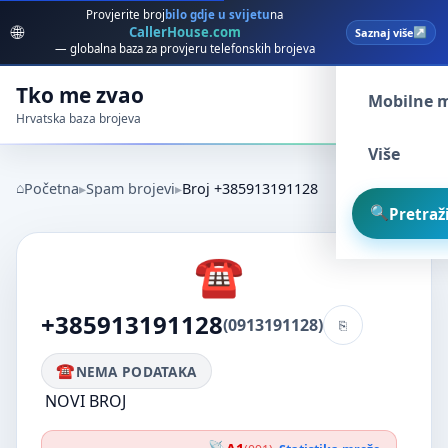
Provjerite broj
bilo gdje u svijetu
na
🌐
CallerHouse.com
Saznaj više
Spam broj
— globalna baza za provjeru telefonskih brojeva
Tko me zvao
Mobilne 
Hrvatska baza brojeva
Više
Početna
Spam brojevi
Broj +385913191128
Pretraži
+385913191128
(0913191128)
NEMA PODATAKA
NOVI BROJ