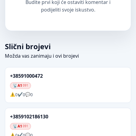
Budite prvi koji će ostaviti komentar i
podijeliti svoje iskustvo.
Slični brojevi
Možda vas zanimaju i ovi brojevi
+38591000472
A1
091
0
0
0
+3859102186130
A1
091
0
0
0