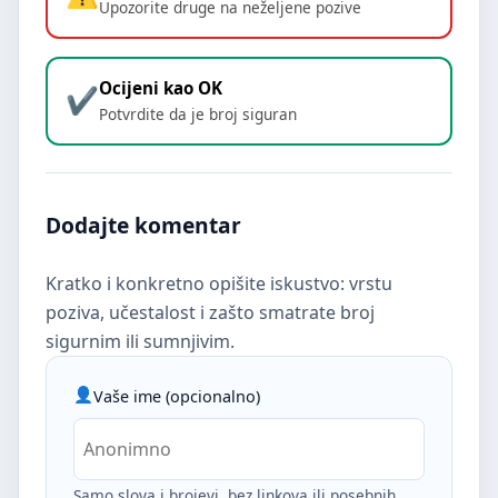
Upozorite druge na neželjene pozive
Ocijeni kao OK
Potvrdite da je broj siguran
Dodajte komentar
Kratko i konkretno opišite iskustvo: vrstu
poziva, učestalost i zašto smatrate broj
sigurnim ili sumnjivim.
Vaše ime (opcionalno)
Samo slova i brojevi, bez linkova ili posebnih