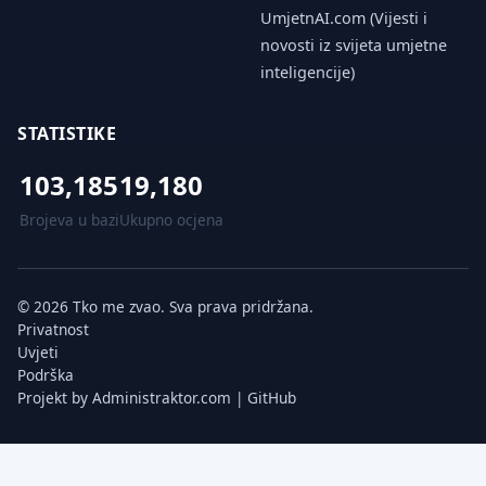
UmjetnAI.com (Vijesti i
novosti iz svijeta umjetne
inteligencije)
STATISTIKE
103,185
19,180
Brojeva u bazi
Ukupno ocjena
© 2026 Tko me zvao. Sva prava pridržana.
Privatnost
Uvjeti
Podrška
Projekt by
Administraktor.com
|
GitHub