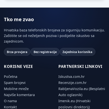
Tko me zvao
Hrvatska baza telefonskih brojeva za sigurniju komunikaciju.
Zaštitite se od neželjenih poziva i podijelite iskustvo sa
zajednicom.
Brza provjera
Bez registracije
Zajednica korisnika
KORISNE VEZE
PARTNERSKI LINKOVI
Početna
Iskustva.com.hr
Spam brojevi
Recenzije.com.hr
Mobilne mreže
RabljenaVozila.eu (Besplatni
Najviše komentara
Auto oglasnik)
O nama
Imenik.eu (Hrvatski
Kontakt
poslovni direktorij)