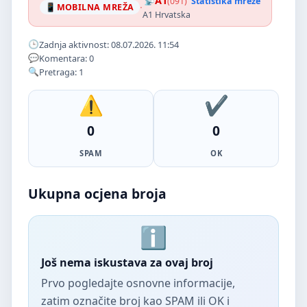
A1
(091)
Statistika mreže
·
MOBILNA MREŽA
A1 Hrvatska
Zadnja aktivnost: 08.07.2026. 11:54
Komentara: 0
Pretraga: 1
0
0
SPAM
OK
Ukupna ocjena broja
Još nema iskustava za ovaj broj
Prvo pogledajte osnovne informacije,
zatim označite broj kao SPAM ili OK i