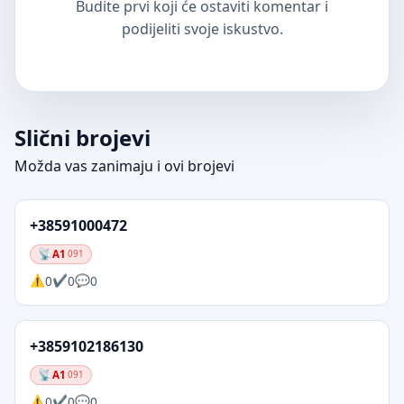
Budite prvi koji će ostaviti komentar i
podijeliti svoje iskustvo.
Slični brojevi
Možda vas zanimaju i ovi brojevi
+38591000472
A1
091
0
0
0
+3859102186130
A1
091
0
0
0