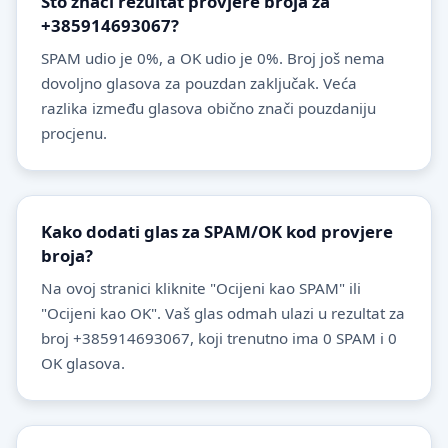
Što znači rezultat provjere broja za
+385914693067?
SPAM udio je 0%, a OK udio je 0%. Broj još nema
dovoljno glasova za pouzdan zaključak. Veća
razlika između glasova obično znači pouzdaniju
procjenu.
Kako dodati glas za SPAM/OK kod provjere
broja?
Na ovoj stranici kliknite "Ocijeni kao SPAM" ili
"Ocijeni kao OK". Vaš glas odmah ulazi u rezultat za
broj +385914693067, koji trenutno ima 0 SPAM i 0
OK glasova.