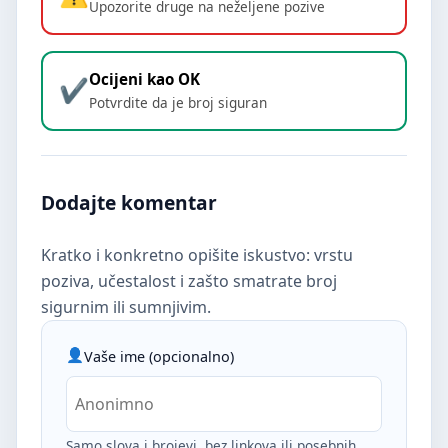
Upozorite druge na neželjene pozive
Ocijeni kao OK
Potvrdite da je broj siguran
Dodajte komentar
Kratko i konkretno opišite iskustvo: vrstu
poziva, učestalost i zašto smatrate broj
sigurnim ili sumnjivim.
Vaše ime (opcionalno)
Samo slova i brojevi, bez linkova ili posebnih