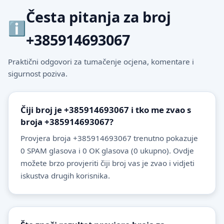
Česta pitanja za broj
+385914693067
Praktični odgovori za tumačenje ocjena, komentare i
sigurnost poziva.
Čiji broj je +385914693067 i tko me zvao s
broja +385914693067?
Provjera broja +385914693067 trenutno pokazuje
0 SPAM glasova i 0 OK glasova (0 ukupno). Ovdje
možete brzo provjeriti čiji broj vas je zvao i vidjeti
iskustva drugih korisnika.