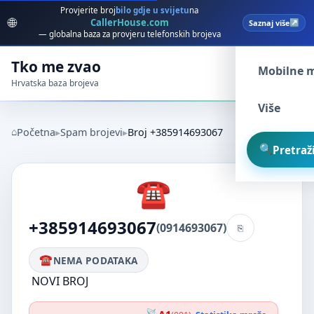
Provjerite broj
bilo gdje u svijetu
na
🌐
CallerHouse.com
Saznaj više
Spam broj
— globalna baza za provjeru telefonskih brojeva
Tko me zvao
Mobilne 
Hrvatska baza brojeva
Više
Početna
Spam brojevi
Broj +385914693067
Pretraži
+385914693067
(0914693067)
NEMA PODATAKA
NOVI BROJ