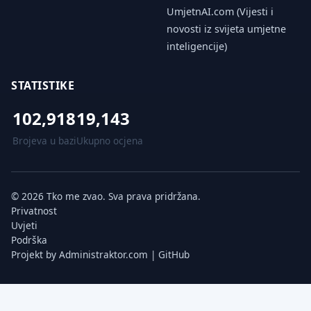
UmjetnAI.com (Vijesti i
novosti iz svijeta umjetne
inteligencije)
STATISTIKE
102,918
19,143
Brojeva u bazi
Ukupno ocjena
© 2026 Tko me zvao. Sva prava pridržana.
Privatnost
Uvjeti
Podrška
Projekt by
Administraktor.com
|
GitHub