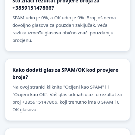
Što znači rezultat provjere broja za
+385915147866?
SPAM udio je 0%, a OK udio je 0%. Broj još nema
dovoljno glasova za pouzdan zaključak. Veća
razlika između glasova obično znači pouzdaniju
procjenu.
Kako dodati glas za SPAM/OK kod provjere
broja?
Na ovoj stranici kliknite "Ocijeni kao SPAM" ili
"Ocijeni kao OK". Vaš glas odmah ulazi u rezultat za
broj +385915147866, koji trenutno ima 0 SPAM i 0
OK glasova.