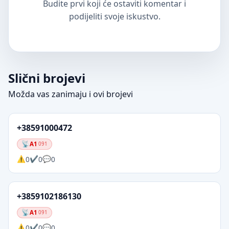
Budite prvi koji će ostaviti komentar i
podijeliti svoje iskustvo.
Slični brojevi
Možda vas zanimaju i ovi brojevi
+38591000472
A1
091
0
0
0
+3859102186130
A1
091
0
0
0