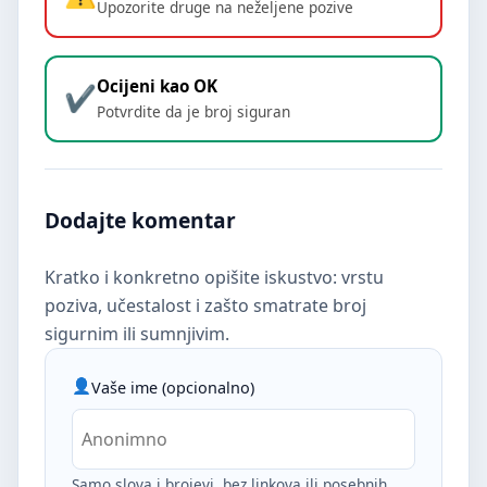
Upozorite druge na neželjene pozive
Ocijeni kao OK
Potvrdite da je broj siguran
Dodajte komentar
Kratko i konkretno opišite iskustvo: vrstu
poziva, učestalost i zašto smatrate broj
sigurnim ili sumnjivim.
Vaše ime (opcionalno)
Samo slova i brojevi, bez linkova ili posebnih