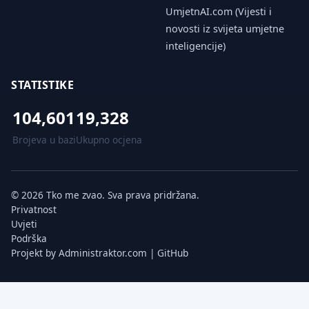
UmjetnAI.com (Vijesti i
novosti iz svijeta umjetne
inteligencije)
STATISTIKE
104,601
19,328
Brojeva u bazi
Ukupno ocjena
© 2026 Tko me zvao. Sva prava pridržana.
Privatnost
Uvjeti
Podrška
Projekt by
Administraktor.com
|
GitHub