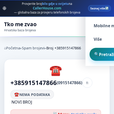
Provjerite broj
bilo gdje u svijetu
na
🌐
CallerHouse.com
Saznaj više
Spam broj
— globalna baza za provjeru telefonskih brojeva
Tko me zvao
Mobilne 
Hrvatska baza brojeva
Više
Početna
Spam brojevi
Broj +385915147866
Pretraži
+385915147866
(0915147866)
NEMA PODATAKA
NOVI BROJ