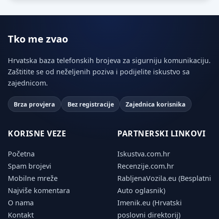
Tko me zvao
Hrvatska baza telefonskih brojeva za sigurniju komunikaciju.
Zaštitite se od neželjenih poziva i podijelite iskustvo sa
zajednicom.
Brza provjera
Bez registracije
Zajednica korisnika
KORISNE VEZE
PARTNERSKI LINKOVI
Početna
Iskustva.com.hr
Spam brojevi
Recenzije.com.hr
Mobilne mreže
RabljenaVozila.eu (Besplatni
Najviše komentara
Auto oglasnik)
O nama
Imenik.eu (Hrvatski
Kontakt
poslovni direktorij)