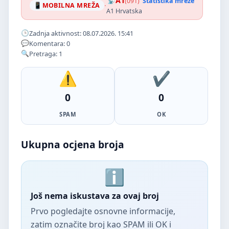
A1
(091)
Statistika mreže
·
MOBILNA MREŽA
A1 Hrvatska
Zadnja aktivnost: 08.07.2026. 15:41
Komentara: 0
Pretraga: 1
0
0
SPAM
OK
Ukupna ocjena broja
Još nema iskustava za ovaj broj
Prvo pogledajte osnovne informacije,
zatim označite broj kao SPAM ili OK i